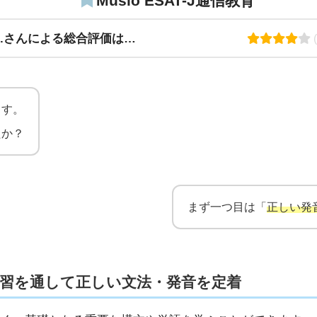
Musio ESAT-J通信教育
M.さんによる総合評価は…
(
ます。
たか？
まず一つ目は「
正しい発
習を通して正しい文法・発音を定着