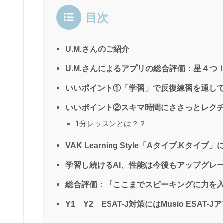
目次
U.M.さんのご紹介
U.M.さんによるアプリの総合評価：星４つ
いいポイント①「学習」で反復練習を通し
いいポイント②スキマ時間にささっとレク
1分レッスンとは？？
VAK Learning Style「Aタイプ,Kタイ
学習し続けるAI、性能は今後もアップグレ
総合評価：「ここまでスピーキングに力を
Y1 Y2 ESAT-J対策にはMusio ESAT-J