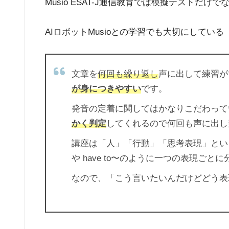
Musio ESAT-J通信教育では模擬テスト
AIロボットMusioとの学習でも大切にして
文章を
何回も繰り返し
声に出して練習が
が身につきやすい
です。
発音の定着に関してはかなりこだわって
かく判定
してくれるので何回も声に出し
講座は「人」「行動」「思考表現」とい
や have to〜のように一つの表現ごと
なので、「こう言いたいんだけどどう表