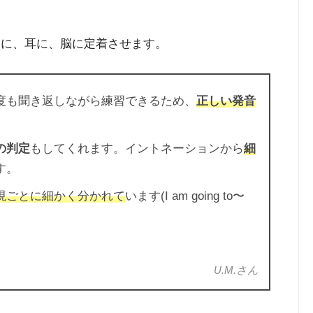
口に、耳に、脳に定着させます。
度も聞き返しながら練習できるため、
正しい発音
の判定
もしてくれます。イントネーションから
細
す。
現ごとに細かく分かれて
います(I am going to〜
。
U.M.さん