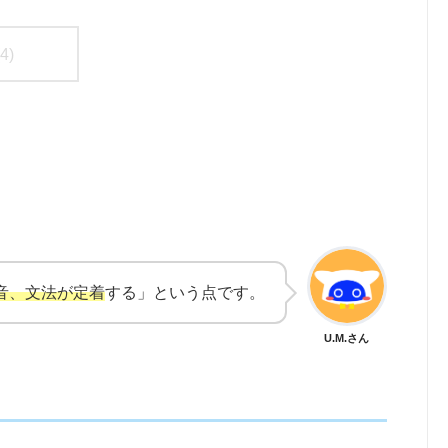
4)
音、文法が定着
する」という点です。
U.M.さん