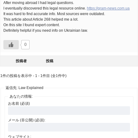
After moving abroad I had legal questions.
I eventually discovered this legal resource online.
https://gram-news.com.ua
It was hard to find accurate info. Most sources were outdated.
This article about Article 268 helped me a lot.
On this site I found expert content.
Definitely helpful if you need info on Ukrainian law.
0
投稿者
投稿
1件の投稿を表示中 - 1 - 1件目 (全1件中)
返信先: Law Explained
あなたの情報:
お名前 (必須)
メール (非公開) (必須):
ウェブサイト: