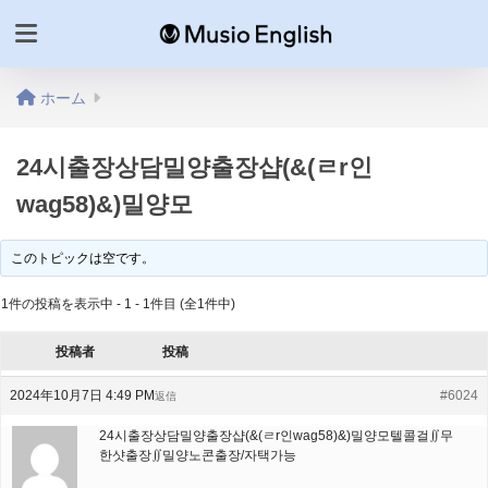
ホーム
24시출장상담밀양출장샵(&(ㄹr인
wag58)&)밀양모
このトピックは空です。
1件の投稿を表示中 - 1 - 1件目 (全1件中)
投稿者
投稿
2024年10月7日 4:49 PM
#6024
返信
24시출장상담밀양출장샵(&(ㄹr인wag58)&)밀양모텔콜걸∬무
한샷출장∬밀양노콘출장/자택가능