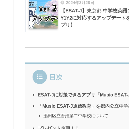
2024年3月28日
【ESAT-J】東京都 中学校
Y1Y2に対応するアップデー
プリ】
目次
ESAT-Jに対策できるアプリ「Musio ESAT
「Musio ESAT-J通信教育」を都内公立
墨田区立吾嬬第二中学校について
プレゼント企画！！