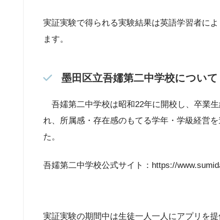
実証実験で得られる実験結果は英語学習者によ
ます。
墨田区立吾嬬第二中学校について
吾嬬第二中学校は昭和22年に開校し、卒業生総
れ、所属感・存在感のもてる学年・学級経営を進
た。
吾嬬第二中学校公式サイト：https://www.sumida.ed.j
実証実験の期間中は生徒一人一人にアプリを提供