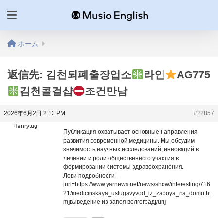
ホーム
返信先: 김천퇴폐출장업소
라인
AG775
김천콜걸샵
조건만남
2026年6月2日 2:13 PM
#22857
Henrytug
Публикация охватывает основные направления
развития современной медицины. Мы обсудим
значимость научных исследований, инноваций в
лечении и роли общественного участия в
формировании системы здравоохранения.
Лови подробности –
[url=https://www.yarnews.net/news/show/interesting/716
21/medicinskaya_uslugavyvod_iz_zapoya_na_domu.ht
m]выведение из запоя волгоград[/url]