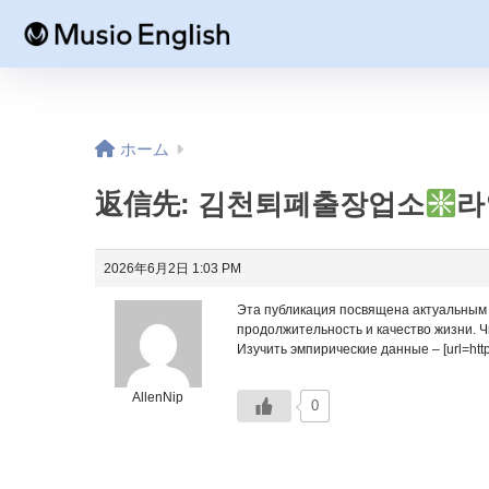
ホーム
返信先: 김천퇴폐출장업소
라
2026年6月2日 1:03 PM
Эта публикация посвящена актуальным 
продолжительность и качество жизни. 
Изучить эмпирические данные – [url=https:
AllenNip
0