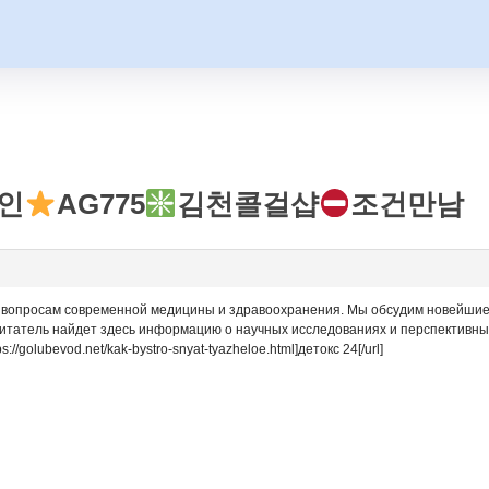
인
AG775
김천콜걸샵
조건만남
вопросам современной медицины и здравоохранения. Мы обсудим новейшие те
Читатель найдет здесь информацию о научных исследованиях и перспективны
//golubevod.net/kak-bystro-snyat-tyazheloe.html]детокс 24[/url]