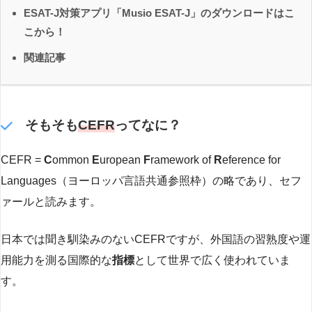
ESAT-J対策アプリ「Musio ESAT-J」のダウンロードはこ
こから！
関連記事
そもそも
C
EFR
ってなに？
CEFR =
C
ommon
E
uropean
F
ramework of
R
eference for
Languages（ヨーロッパ言語共通参照枠）の略であり、セフ
ァールと読みます。
日本では聞き馴染みのないCEFRですが、外国語の習熟度や運
用能力を測る国際的な
指標
として世界で広く使われていま
す。