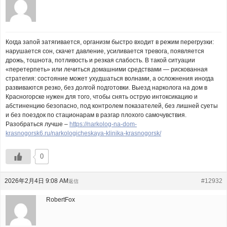
Когда запой затягивается, организм быстро входит в режим перегрузки:
нарушается сон, скачет давление, усиливается тревога, появляется
дрожь, тошнота, потливость и резкая слабость. В такой ситуации
«перетерпеть» или лечиться домашними средствами — рискованная
стратегия: состояние может ухудшаться волнами, а осложнения иногда
развиваются резко, без долгой подготовки. Выезд нарколога на дом в
Красногорске нужен для того, чтобы снять острую интоксикацию и
абстиненцию безопасно, под контролем показателей, без лишней суеты
и без поездок по стационарам в разгар плохого самочувствия.
Разобраться лучше –
https://narkolog-na-dom-
krasnogorsk6.ru/narkologicheskaya-klinika-krasnogorsk/
0
2026年2月4日 9:08 AM
#12932
返信
RobertFox