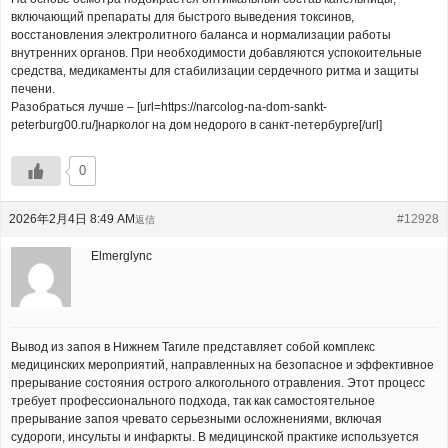
включающий препараты для быстрого выведения токсинов,
восстановления электролитного баланса и нормализации работы
внутренних органов. При необходимости добавляются успокоительные
средства, медикаменты для стабилизации сердечного ритма и защиты
печени.
Разобраться лучше – [url=https://narcolog-na-dom-sankt-
peterburg00.ru/]нарколог на дом недорого в санкт-петербурге[/url]
0
2026年2月4日 8:49 AM
#12928
返信
Elmerglync
Вывод из запоя в Нижнем Тагиле представляет собой комплекс
медицинских мероприятий, направленных на безопасное и эффективное
прерывание состояния острого алкогольного отравления. Этот процесс
требует профессионального подхода, так как самостоятельное
прерывание запоя чревато серьезными осложнениями, включая
судороги, инсульты и инфаркты. В медицинской практике используется