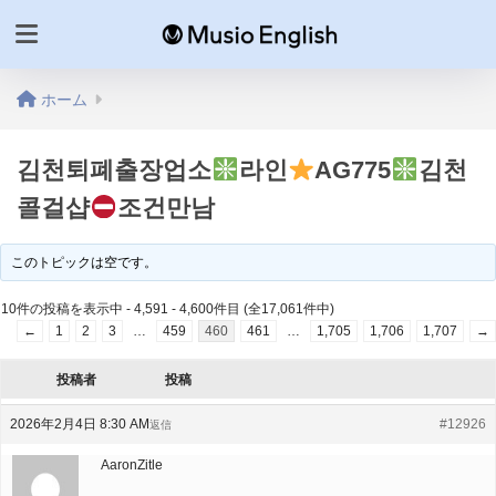
ホーム
김천퇴폐출장업소
라인
AG775
김천
콜걸샵
조건만남
このトピックは空です。
10件の投稿を表示中 - 4,591 - 4,600件目 (全17,061件中)
←
1
2
3
…
459
460
461
…
1,705
1,706
1,707
→
投稿者
投稿
2026年2月4日 8:30 AM
#12926
返信
AaronZitle