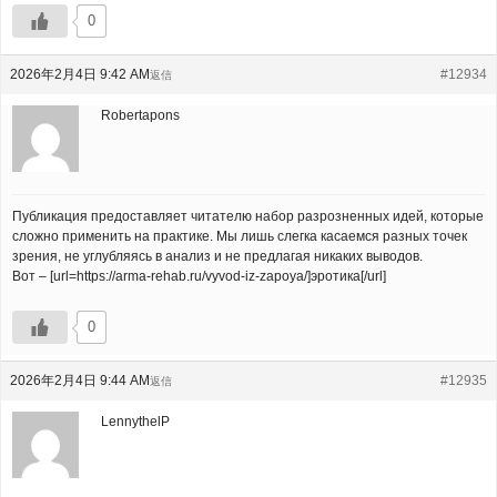
0
2026年2月4日 9:42 AM
#12934
返信
Robertapons
Публикация предоставляет читателю набор разрозненных идей, которые
сложно применить на практике. Мы лишь слегка касаемся разных точек
зрения, не углубляясь в анализ и не предлагая никаких выводов.
Вот – [url=https://arma-rehab.ru/vyvod-iz-zapoya/]эротика[/url]
0
2026年2月4日 9:44 AM
#12935
返信
LennythelP