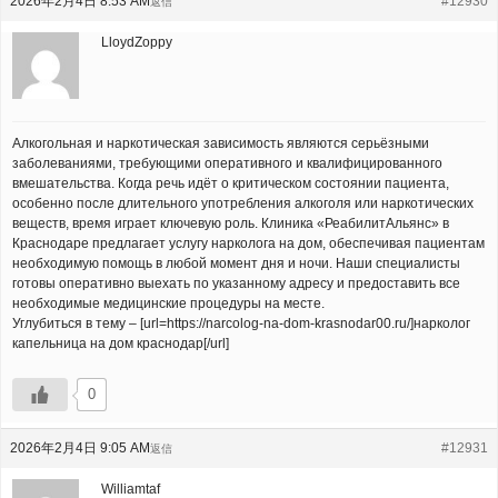
2026年2月4日 8:53 AM
#12930
返信
LloydZoppy
Алкогольная и наркотическая зависимость являются серьёзными
заболеваниями, требующими оперативного и квалифицированного
вмешательства. Когда речь идёт о критическом состоянии пациента,
особенно после длительного употребления алкоголя или наркотических
веществ, время играет ключевую роль. Клиника «РеабилитАльянс» в
Краснодаре предлагает услугу нарколога на дом, обеспечивая пациентам
необходимую помощь в любой момент дня и ночи. Наши специалисты
готовы оперативно выехать по указанному адресу и предоставить все
необходимые медицинские процедуры на месте.
Углубиться в тему – [url=https://narcolog-na-dom-krasnodar00.ru/]нарколог
капельница на дом краснодар[/url]
0
2026年2月4日 9:05 AM
#12931
返信
Williamtaf