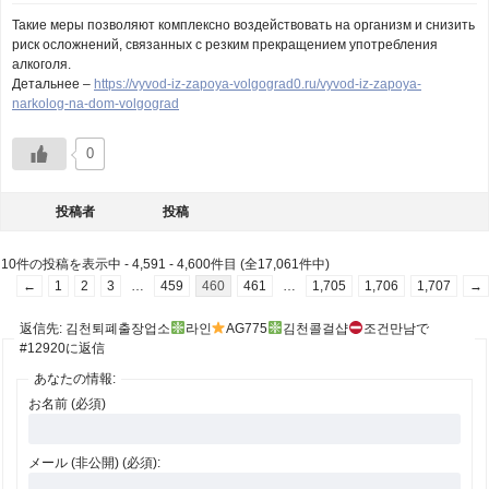
Такие меры позволяют комплексно воздействовать на организм и снизить
риск осложнений, связанных с резким прекращением употребления
алкоголя.
Детальнее –
https://vyvod-iz-zapoya-volgograd0.ru/vyvod-iz-zapoya-
narkolog-na-dom-volgograd
0
投稿者
投稿
10件の投稿を表示中 - 4,591 - 4,600件目 (全17,061件中)
←
1
2
3
…
459
460
461
…
1,705
1,706
1,707
→
返信先: 김천퇴폐출장업소
라인
AG775
김천콜걸샵
조건만남で
#12920に返信
あなたの情報:
お名前 (必須)
メール (非公開) (必須):