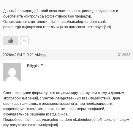
Данный порядок действий позволяет снизить риски для здоровья и
обеспечить контроль за эффективностью процедур.
Ознакомиться с деталями – [url=https://narcolog-na-dom-sankt-
peterburg0.ru/]нарколог капельница на дом санкт-петербург[/url]
0
2026年2月4日 9:21 AM
#12933
返信
BillygiseE
Состав инфузии формируется по доминирующему симптому и данным
экспресс-измерений, с учётом лекарственных взаимодействий. Врач
оценивает динамику в реальном времени и, при необходимости,
корректирует состав/скорость. Ниже — примеры профилей;
окончательное решение всегда очное.
Подробнее – [url=https://narcolog-na-dom-ekaterinburg0.ru/]нарколог на дом
круглосуточно екатеринбург[/url]