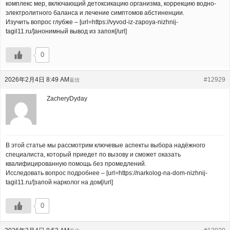
комплекс мер, включающий детоксикацию организма, коррекцию водно-
электролитного баланса и лечение симптомов абстиненции.
Изучить вопрос глубже – [url=https://vyvod-iz-zapoya-nizhnij-
tagil11.ru/]анонимный вывод из запоя[/url]
0
2026年2月4日 8:49 AM
#12929
返信
ZacheryDyday
В этой статье мы рассмотрим ключевые аспекты выбора надёжного
специалиста, который приедет по вызову и сможет оказать
квалифицированную помощь без промедлений.
Исследовать вопрос подробнее – [url=https://narkolog-na-dom-nizhnij-
tagil11.ru/]запой нарколог на дом[/url]
0