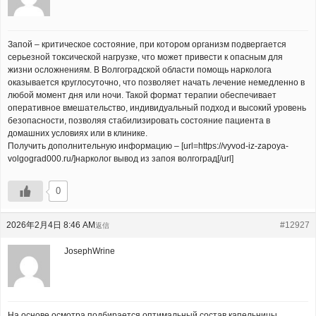
Запой – критическое состояние, при котором организм подвергается
серьезной токсической нагрузке, что может привести к опасным для
жизни осложнениям. В Волгоградской области помощь нарколога
оказывается круглосуточно, что позволяет начать лечение немедленно в
любой момент дня или ночи. Такой формат терапии обеспечивает
оперативное вмешательство, индивидуальный подход и высокий уровень
безопасности, позволяя стабилизировать состояние пациента в
домашних условиях или в клинике.
Получить дополнительную информацию – [url=https://vyvod-iz-zapoya-
volgograd000.ru/]нарколог вывод из запоя волгоград[/url]
0
2026年2月4日 8:46 AM
#12927
返信
JosephWrine
На основе осмотра подбирается оптимальный состав капельницы,