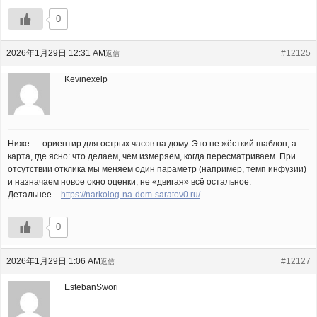
0
2026年1月29日 12:31 AM
#12125
返信
Kevinexelp
Ниже — ориентир для острых часов на дому. Это не жёсткий шаблон, а
карта, где ясно: что делаем, чем измеряем, когда пересматриваем. При
отсутствии отклика мы меняем один параметр (например, темп инфузии)
и назначаем новое окно оценки, не «двигая» всё остальное.
Детальнее –
https://narkolog-na-dom-saratov0.ru/
0
2026年1月29日 1:06 AM
#12127
返信
EstebanSwori