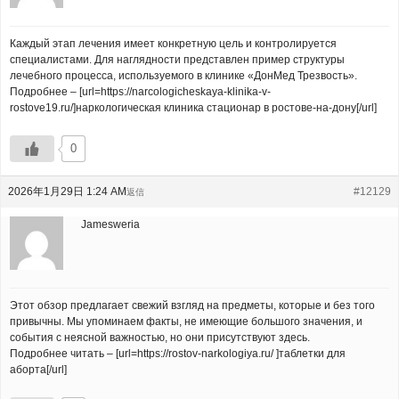
Каждый этап лечения имеет конкретную цель и контролируется
специалистами. Для наглядности представлен пример структуры
лечебного процесса, используемого в клинике «ДонМед Трезвость».
Подробнее – [url=https://narcologicheskaya-klinika-v-
rostove19.ru/]наркологическая клиника стационар в ростове-на-дону[/url]
0
2026年1月29日 1:24 AM
#12129
返信
Jamesweria
Этот обзор предлагает свежий взгляд на предметы, которые и без того
привычны. Мы упоминаем факты, не имеющие большого значения, и
события с неясной важностью, но они присутствуют здесь.
Подробнее читать – [url=https://rostov-narkologiya.ru/ ]таблетки для
аборта[/url]