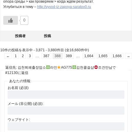
опора среды > как проверяем > когда ждём результат.
Углубиться в тему –
http://vyvod-iz-zapoya-saratov0.ru
0
投稿者
投稿
10件の投稿を表示中 - 3,871 - 3,880件目 (全16,660件中)
←
1
2
3
…
387
388
389
…
1,664
1,665
1,666
→
返信先: 김천퇴폐출장업소
라인
AG775
김천콜걸샵
조건만남で
#12130に返信
あなたの情報:
お名前 (必須)
メール (非公開) (必須):
ウェブサイト: