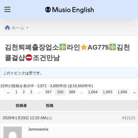
ホーム
김천퇴폐출장업소
라인
AG775
김천
콜걸샵
조건만남
このトピックは空です。
10件の投稿を表示中 - 3,871 - 3,880件目 (全16,660件中)
←
1
2
3
…
387
388
389
…
1,664
1,665
1,666
→
投稿者
投稿
2026年1月29日 12:20 AM
#12123
返信
Jamesweria