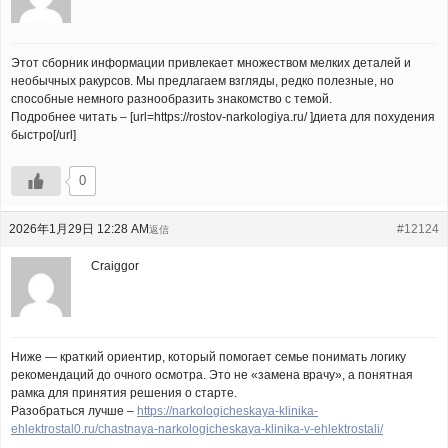
Этот сборник информации привлекает множеством мелких деталей и
необычных ракурсов. Мы предлагаем взгляды, редко полезные, но
способные немного разнообразить знакомство с темой.
Подробнее читать – [url=https://rostov-narkologiya.ru/ ]диета для похудения
быстро[/url]
0
2026年1月29日 12:28 AM
#12124
返信
Craiggor
Ниже — краткий ориентир, который помогает семье понимать логику
рекомендаций до очного осмотра. Это не «замена врачу», а понятная
рамка для принятия решения о старте.
Разобраться лучше –
https://narkologicheskaya-klinika-
ehlektrostal0.ru/chastnaya-narkologicheskaya-klinika-v-ehlektrostali/