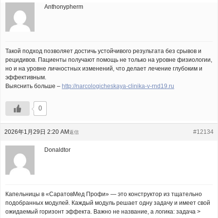
Anthonypherm
Такой подход позволяет достичь устойчивого результата без срывов и
рецидивов. Пациенты получают помощь не только на уровне физиологии,
но и на уровне личностных изменений, что делает лечение глубоким и
эффективным.
Выяснить больше –
http://narcologicheskaya-clinika-v-rnd19.ru
0
2026年1月29日 2:20 AM
#12134
返信
Donaldtor
Капельницы в «СаратовМед Профи» — это конструктор из тщательно
подобранных модулей. Каждый модуль решает одну задачу и имеет свой
ожидаемый горизонт эффекта. Важно не название, а логика: задача >