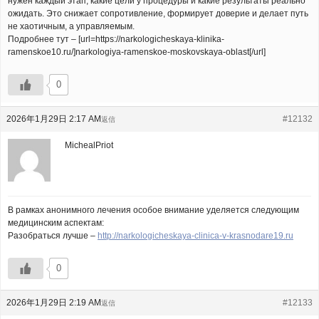
нужен каждый этап, какие цели у процедуры и какие результаты реально
ожидать. Это снижает сопротивление, формирует доверие и делает путь
не хаотичным, а управляемым.
Подробнее тут – [url=https://narkologicheskaya-klinika-
ramenskoe10.ru/]narkologiya-ramenskoe-moskovskaya-oblast[/url]
0
2026年1月29日 2:17 AM
#12132
返信
MichealPriot
В рамках анонимного лечения особое внимание уделяется следующим
медицинским аспектам:
Разобраться лучше –
http://narkologicheskaya-clinica-v-krasnodare19.ru
0
2026年1月29日 2:19 AM
#12133
返信