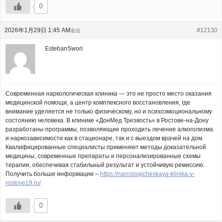
0
2026年1月29日 1:45 AM
#12130
返信
EstebanSwori
Современная наркологическая клиника — это не просто место оказания
медицинской помощи, а центр комплексного восстановления, где
внимание уделяется не только физическому, но и психоэмоциональному
состоянию человека. В клинике «ДонМед Трезвость» в Ростове-на-Дону
разработаны программы, позволяющие проходить лечение алкоголизма
и наркозависимости как в стационаре, так и с выездом врачей на дом.
Квалифицированные специалисты применяют методы доказательной
медицины, современные препараты и персонализированные схемы
терапии, обеспечивая стабильный результат и устойчивую ремиссию.
Получить больше информации –
https://narcologicheskaya-klinika-v-
rostove19.ru/
0