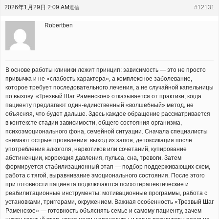
2026年1月29日 2:09 AM
#12131
返信
Robertben
В основе работы клиники лежит принцип: зависимость — это не просто
привычка и не «слабость характера», а комплексное заболевание,
которое требует последовательного лечения, а не случайной капельницы
по вызову. «Трезвый Шаг Раменское» отказывается от практики, когда
пациенту предлагают один-единственный «волшебный» метод, не
объясняя, что будет дальше. Здесь каждое обращение рассматривается
в контексте стадии зависимости, общего состояния организма,
психоэмоционального фона, семейной ситуации. Сначала специалисты
снимают острые проявления: выход из запоя, детоксикация после
употребления алкоголя, наркотиков или сочетаний, купирование
абстиненции, коррекция давления, пульса, сна, тревоги. Затем
формируется стабилизационный этап — подбор поддерживающих схем,
работа с тягой, выравнивание эмоционального состояния. После этого
при готовности пациента подключаются психотерапевтические и
реабилитационные инструменты: мотивационные программы, работа с
установками, триггерами, окружением. Важная особенность «Трезвый Шаг
Раменское» — готовность объяснять семье и самому пациенту, зачем