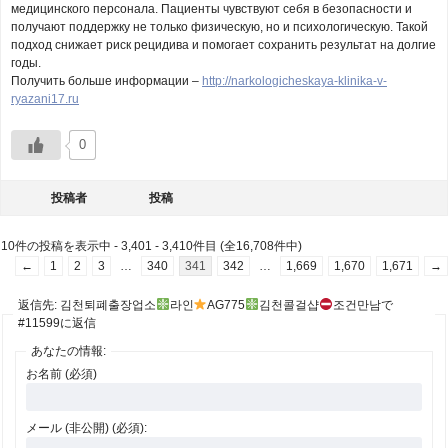
медицинского персонала. Пациенты чувствуют себя в безопасности и
получают поддержку не только физическую, но и психологическую. Такой
подход снижает риск рецидива и помогает сохранить результат на долгие
годы.
Получить больше информации –
http://narkologicheskaya-klinika-v-
ryazani17.ru
0
投稿者
投稿
10件の投稿を表示中 - 3,401 - 3,410件目 (全16,708件中)
←
1
2
3
…
340
341
342
…
1,669
1,670
1,671
→
返信先: 김천퇴폐출장업소
라인
AG775
김천콜걸샵
조건만남で
#11599に返信
あなたの情報:
お名前 (必須)
メール (非公開) (必須):