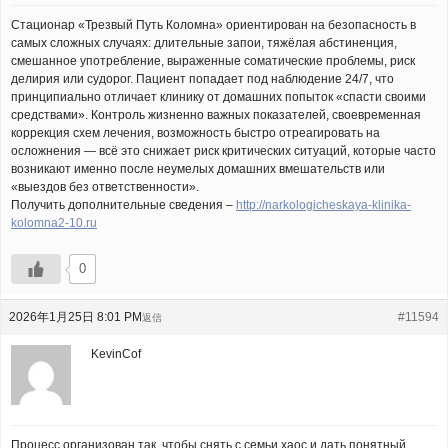
Стационар «Трезвый Путь Коломна» ориентирован на безопасность в
самых сложных случаях: длительные запои, тяжёлая абстиненция,
смешанное употребление, выраженные соматические проблемы, риск
делирия или судорог. Пациент попадает под наблюдение 24/7, что
принципиально отличает клинику от домашних попыток «спасти своими
средствами». Контроль жизненно важных показателей, своевременная
коррекция схем лечения, возможность быстро отреагировать на
осложнения — всё это снижает риск критических ситуаций, которые часто
возникают именно после неумелых домашних вмешательств или
«выездов без ответственности».
Получить дополнительные сведения –
http://narkologicheskaya-klinika-
kolomna2-10.ru
0
2026年1月25日 8:01 PM
#11594
返信
KevinCof
Процесс организован так, чтобы снять с семьи хаос и дать понятный