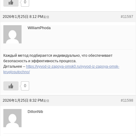
0
2026年1月25日 8:12 PM
#11597
返信
WilliamPhoda
Каждый метод подбирается индивидуально, что обеспечивает
безопасность и эффективность процесса.
Детальнее –
https://vyvod-iz-zapoya-omsk0.ru/vyvod-iz-zapoya-omsk-
kruglosutochno/
0
2026年1月25日 8:32 PM
#11598
返信
DillonNib