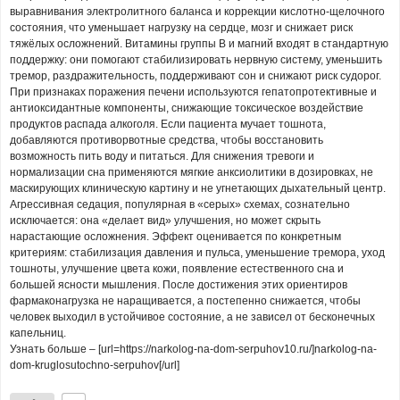
выравнивания электролитного баланса и коррекции кислотно-щелочного
состояния, что уменьшает нагрузку на сердце, мозг и снижает риск
тяжёлых осложнений. Витамины группы B и магний входят в стандартную
поддержку: они помогают стабилизировать нервную систему, уменьшить
тремор, раздражительность, поддерживают сон и снижают риск судорог.
При признаках поражения печени используются гепатопротективные и
антиоксидантные компоненты, снижающие токсическое воздействие
продуктов распада алкоголя. Если пациента мучает тошнота,
добавляются противорвотные средства, чтобы восстановить
возможность пить воду и питаться. Для снижения тревоги и
нормализации сна применяются мягкие анксиолитики в дозировках, не
маскирующих клиническую картину и не угнетающих дыхательный центр.
Агрессивная седация, популярная в «серых» схемах, сознательно
исключается: она «делает вид» улучшения, но может скрыть
нарастающие осложнения. Эффект оценивается по конкретным
критериям: стабилизация давления и пульса, уменьшение тремора, уход
тошноты, улучшение цвета кожи, появление естественного сна и
большей ясности мышления. После достижения этих ориентиров
фармаконагрузка не наращивается, а постепенно снижается, чтобы
человек выходил в устойчивое состояние, а не зависел от бесконечных
капельниц.
Узнать больше – [url=https://narkolog-na-dom-serpuhov10.ru/]narkolog-na-
dom-kruglosutochno-serpuhov[/url]