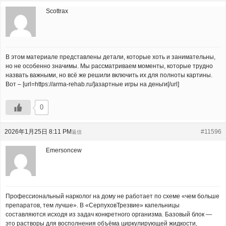
Scottrax
В этом материале представлены детали, которые хоть и занимательны,
но не особенно значимы. Мы рассматриваем моменты, которые трудно
назвать важными, но всё же решили включить их для полноты картины.
Вот – [url=https://arma-rehab.ru/]азартные игры на деньги[/url]
0
2026年1月25日 8:11 PM
#11596
返信
Emersoncew
Профессиональный нарколог на дому не работает по схеме «чем больше
препаратов, тем лучше». В «СерпуховТрезвие» капельницы
составляются исходя из задач конкретного организма. Базовый блок —
это растворы для восполнения объёма циркулирующей жидкости,