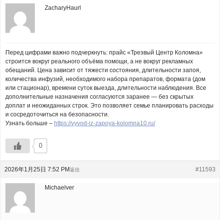
ZacharyHaurl
Перед цифрами важно подчеркнуть: прайс «Трезвый Центр Коломна»
строится вокруг реального объёма помощи, а не вокруг рекламных
обещаний. Цена зависит от тяжести состояния, длительности запоя,
количества инфузий, необходимого набора препаратов, формата (дом
или стационар), времени суток выезда, длительности наблюдения. Все
дополнительные назначения согласуются заранее — без скрытых
доплат и неожиданных строк. Это позволяет семье планировать расходы
и сосредоточиться на безопасности.
Узнать больше –
https://vyvod-iz-zapoya-kolomna10.ru/
0
2026年1月25日 7:52 PM
#11593
返信
Michaelver