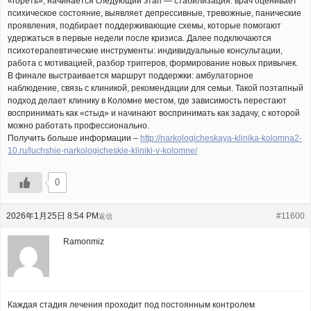
«гореть», начинается следующий этап — стабилизация: врач оценивает
психическое состояние, выявляет депрессивные, тревожные, панические
проявления, подбирает поддерживающие схемы, которые помогают
удержаться в первые недели после кризиса. Далее подключаются
психотерапевтические инструменты: индивидуальные консультации,
работа с мотивацией, разбор триггеров, формирование новых привычек.
В финале выстраивается маршрут поддержки: амбулаторное
наблюдение, связь с клиникой, рекомендации для семьи. Такой поэтапный
подход делает клинику в Коломне местом, где зависимость перестают
воспринимать как «стыд» и начинают воспринимать как задачу, с которой
можно работать профессионально.
Получить больше информации –
http://narkologicheskaya-klinika-kolomna2-
10.ru/luchshie-narkologicheskie-kliniki-v-kolomne/
0
2026年1月25日 8:54 PM
#11600
返信
Ramonmiz
Каждая стадия лечения проходит под постоянным контролем