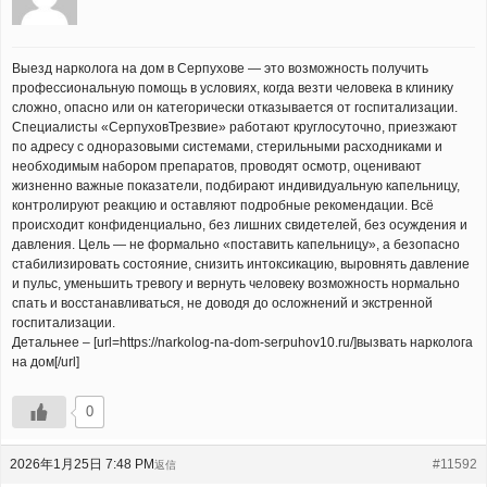
Выезд нарколога на дом в Серпухове — это возможность получить
профессиональную помощь в условиях, когда везти человека в клинику
сложно, опасно или он категорически отказывается от госпитализации.
Специалисты «СерпуховТрезвие» работают круглосуточно, приезжают
по адресу с одноразовыми системами, стерильными расходниками и
необходимым набором препаратов, проводят осмотр, оценивают
жизненно важные показатели, подбирают индивидуальную капельницу,
контролируют реакцию и оставляют подробные рекомендации. Всё
происходит конфиденциально, без лишних свидетелей, без осуждения и
давления. Цель — не формально «поставить капельницу», а безопасно
стабилизировать состояние, снизить интоксикацию, выровнять давление
и пульс, уменьшить тревогу и вернуть человеку возможность нормально
спать и восстанавливаться, не доводя до осложнений и экстренной
госпитализации.
Детальнее – [url=https://narkolog-na-dom-serpuhov10.ru/]вызвать нарколога
на дом[/url]
0
2026年1月25日 7:48 PM
#11592
返信