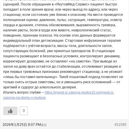
сценарий. После обращения в «РеутовМед Сервис» пациент быстро
попадает в поле зрения врача: или через выезд по адресу, или через
стационар, если состояние уже близко к опасному. На месте проводится
полноценная оценка: давление, пульс, сатурация, температура, осмотр
сердца и дыхания, степень обезвоживания, выраженность тремора,
наличие рвоты, боли в груди или животе, неврологический статус,
поведение, признаки психоза. На основе этих данных формируется
индивидуальный план детоксикации. Стартовая инфузионная терапия
подбирается с учётом возраста, массы тела, длительности запоя,
сопутствующих болезней, уже принятых препаратов. В стационаре
пациента размещают в безопасных условиях, контролируют динамику,
корректируют дозировки, не оставляют «на самотёк». При выводе из
запоя на дому врач остаётся до стабилизации, отслеживает реакцию и
при первых тревожных признаках рекомендует стационар, а не уезжает
«лишь бы поставил капельницу». Такой пошаговый подход позволяет не
только снять острые симптомы, но и уменьшить риск осложнений — от
аритмий и судорог до алкогольного делирия.
Изучить вопрос глубже –
https://vyvod-iz-zapoya-reutov10.ru/vyvod-iz-
zapoya-na-domu-v-reutove
0
2026年1月25日 8:07 PM
#11595
返信