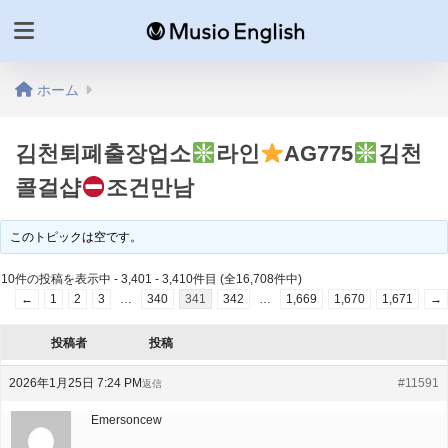
ホーム
김천퇴폐출장업소
라인
AG775
김천
콜걸샵
조건만남
このトピックは空です。
10件の投稿を表示中 - 3,401 - 3,410件目 (全16,708件中)
←
1
2
3
…
340
341
342
…
1,669
1,670
1,671
→
投稿者
投稿
2026年1月25日 7:24 PM
#11591
返信
Emersoncew