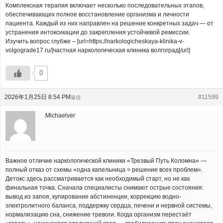
Комплексная терапия включает несколько последовательных этапов,
обеспечивающих полное восстановление организма и личности
пациента. Каждый из них направлен на решение конкретных задач — от
устранения интоксикации до закрепления устойчивой ремиссии.
Изучить вопрос глубже – [url=https://narkologicheskaya-klinika-v-
volgograde17.ru/]частная наркологическая клиника волгоград[/url]
0
2026年1月25日 8:54 PM
#11599
返信
Michaelver
Важное отличие наркологической клиники «Трезвый Путь Коломна» —
полный отказ от схемы «одна капельница = решение всех проблем».
Детокс здесь рассматривается как необходимый старт, но не как
финальная точка. Сначала специалисты снимают острые состояния:
вывод из запоя, купирование абстиненции, коррекцию водно-
электролитного баланса, поддержку сердца, печени и нервной системы,
нормализацию сна, снижение тревоги. Когда организм перестаёт