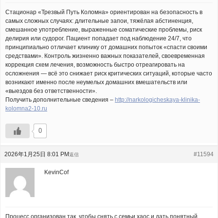
Стационар «Трезвый Путь Коломна» ориентирован на безопасность в
самых сложных случаях: длительные запои, тяжёлая абстиненция,
смешанное употребление, выраженные соматические проблемы, риск
делирия или судорог. Пациент попадает под наблюдение 24/7, что
принципиально отличает клинику от домашних попыток «спасти своими
средствами». Контроль жизненно важных показателей, своевременная
коррекция схем лечения, возможность быстро отреагировать на
осложнения — всё это снижает риск критических ситуаций, которые часто
возникают именно после неумелых домашних вмешательств или
«выездов без ответственности».
Получить дополнительные сведения –
http://narkologicheskaya-klinika-
kolomna2-10.ru
0
2026年1月25日 8:01 PM
#11594
返信
KevinCof
Процесс организован так, чтобы снять с семьи хаос и дать понятный