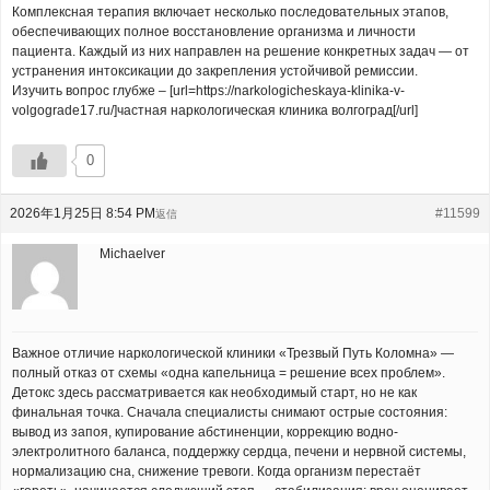
Комплексная терапия включает несколько последовательных этапов,
обеспечивающих полное восстановление организма и личности
пациента. Каждый из них направлен на решение конкретных задач — от
устранения интоксикации до закрепления устойчивой ремиссии.
Изучить вопрос глубже – [url=https://narkologicheskaya-klinika-v-
volgograde17.ru/]частная наркологическая клиника волгоград[/url]
0
2026年1月25日 8:54 PM
#11599
返信
Michaelver
Важное отличие наркологической клиники «Трезвый Путь Коломна» —
полный отказ от схемы «одна капельница = решение всех проблем».
Детокс здесь рассматривается как необходимый старт, но не как
финальная точка. Сначала специалисты снимают острые состояния:
вывод из запоя, купирование абстиненции, коррекцию водно-
электролитного баланса, поддержку сердца, печени и нервной системы,
нормализацию сна, снижение тревоги. Когда организм перестаёт