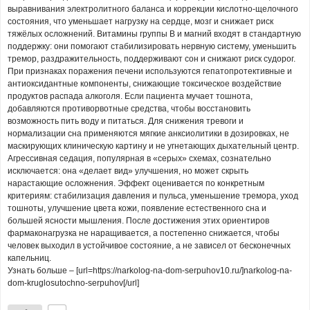
выравнивания электролитного баланса и коррекции кислотно-щелочного
состояния, что уменьшает нагрузку на сердце, мозг и снижает риск
тяжёлых осложнений. Витамины группы B и магний входят в стандартную
поддержку: они помогают стабилизировать нервную систему, уменьшить
тремор, раздражительность, поддерживают сон и снижают риск судорог.
При признаках поражения печени используются гепатопротективные и
антиоксидантные компоненты, снижающие токсическое воздействие
продуктов распада алкоголя. Если пациента мучает тошнота,
добавляются противорвотные средства, чтобы восстановить
возможность пить воду и питаться. Для снижения тревоги и
нормализации сна применяются мягкие анксиолитики в дозировках, не
маскирующих клиническую картину и не угнетающих дыхательный центр.
Агрессивная седация, популярная в «серых» схемах, сознательно
исключается: она «делает вид» улучшения, но может скрыть
нарастающие осложнения. Эффект оценивается по конкретным
критериям: стабилизация давления и пульса, уменьшение тремора, уход
тошноты, улучшение цвета кожи, появление естественного сна и
большей ясности мышления. После достижения этих ориентиров
фармаконагрузка не наращивается, а постепенно снижается, чтобы
человек выходил в устойчивое состояние, а не зависел от бесконечных
капельниц.
Узнать больше – [url=https://narkolog-na-dom-serpuhov10.ru/]narkolog-na-
dom-kruglosutochno-serpuhov[/url]