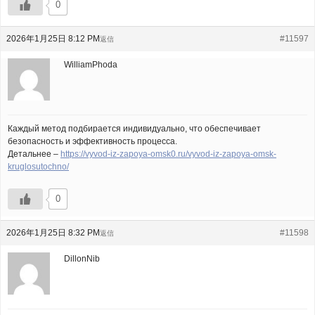
0
2026年1月25日 8:12 PM
#11597
返信
WilliamPhoda
Каждый метод подбирается индивидуально, что обеспечивает
безопасность и эффективность процесса.
Детальнее –
https://vyvod-iz-zapoya-omsk0.ru/vyvod-iz-zapoya-omsk-
kruglosutochno/
0
2026年1月25日 8:32 PM
#11598
返信
DillonNib