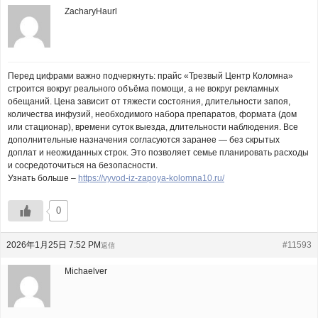
ZacharyHaurl
Перед цифрами важно подчеркнуть: прайс «Трезвый Центр Коломна»
строится вокруг реального объёма помощи, а не вокруг рекламных
обещаний. Цена зависит от тяжести состояния, длительности запоя,
количества инфузий, необходимого набора препаратов, формата (дом
или стационар), времени суток выезда, длительности наблюдения. Все
дополнительные назначения согласуются заранее — без скрытых
доплат и неожиданных строк. Это позволяет семье планировать расходы
и сосредоточиться на безопасности.
Узнать больше –
https://vyvod-iz-zapoya-kolomna10.ru/
0
2026年1月25日 7:52 PM
#11593
返信
Michaelver