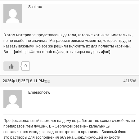
Scottrax
В этом материале представлены детали, которые хоть и занимательны,
но не особенно значимы. Мы рассматриваем моменты, которые трудно
назвать важными, но всё же решили включить их для полноты картины.
Вот – [url=https://arma-rehab.ru/]азартные игры на деньги[/url]
0
2026年1月25日 8:11 PM
#11596
返信
Emersoncew
Профессиональный нарколог на дому не работает по схеме «чем больше
препаратов, тем лучше». В «СерпуховТрезвие» капельницы
составляются исходя из задач конкретного организма. Базовый блок —
это растворы для восполнения объёма циркулирующей жидкости,