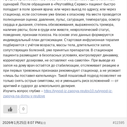
сценарий. После обращения в «РеутовМед Сервис» пациент быстро
попадает в поле зрения врача: или через выезд по адресу, или через
стационар, если состояние уже близко к опасному. На месте проводится
полноценная оценка: давление, пульс, сатурация, температура, осмотр
сердца и дыхания, степень обезвоживания, выраженность тремора,
наличие рвоты, боли в груди или животе, неврологический статус,
поведение, признаки психоза. На основе этих данных формируется
индивидуальный план детоксикации. Стартовая инфузионная терапия
подбирается с учётом возраста, массы тела, длительности запоя,
сопутствующих болезней, уже принятых препаратов. В стационаре
пациента размещают в безопасных условиях, контролируют динамику,
корректируют дозировки, не оставляют «на самотёк». При выводе из
запоя на дому врач остаётся до стабилизации, отслеживает реакцию и
при первых тревожных признаках рекомендует стационар, а не уезжает
«лишь бы поставил капельницу». Такой пошаговый подход позволяет не
только снять острые симптомы, но и уменьшить риск осложнений — от
аритмий и судорог до алкогольного делирия.
Изучить вопрос глубже –
https://vyvod-iz-zapoya-reutov10.ru/vyvod-iz-
zapoya-na-domu-v-reutove
0
2026年1月25日 8:07 PM
#11595
返信