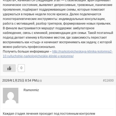
«гореть», начинается следующий этап — стабилизация: врач оценивает
психическое состояние, выявляет депрессивные, тревожные, панические
проявления, подбирает поддерживающие схемы, которые помогают
удержаться в первые недели после кризиса. Далее подключаются
психотерапевтические инструменты: индивидуальные консультации,
работа с мотивацией, разбор триггеров, формирование новых привычек.
В финале выстраивается маршрут поддержки: амбулаторное
наблюдение, связь с клиникой, рекомендации для семьи. Такой поэтапный
подход делает клинику в Коломне местом, где зависимость перестают
воспринимать как «стыд» и начинают воспринимать как задачу, с которой
можно работать профессионально.
Получить больше информации –
http://narkologicheskaya-klinika-kolomna2-
10.ru/luchshie-narkologicheskie-kliniki-v-kolomne/
0
2026年1月25日 8:54 PM
#11600
返信
Ramonmiz
Каждая стадия лечения проходит под постоянным контролем