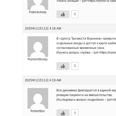
Узнать больше – [url=https://vyvod-iz-zap
Patrickchelp
0
2025年12月11日 4:18 AM
В «Центр Трезвости Воронеж» приватно
отдельные входы и доступ к карте набл
согласованные временные окна.
Изучить вопрос глубже – [url=https://na
RamonWooky
0
2025年12月11日 4:19 AM
Вся динамика фиксируется в единой ка
реакции пациента на вмешательства.
Исследовать вопрос подробнее – [url=http
Robertbor
0