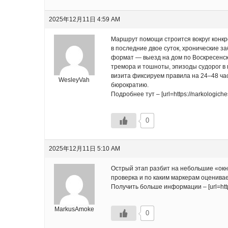
2025年12月11日 4:59 AM
Маршрут помощи строится вокруг конкр
в последние двое суток, хронические з
формат — выезд на дом по Воскресенск
тремора и тошноты, эпизоды судорог в 
визита фиксируем правила на 24–48 час
WesleyVah
бюрократию.
Подробнее тут – [url=https://narkologiche
0
2025年12月11日 5:10 AM
Острый этап разбит на небольшие «окн
проверка и по каким маркерам оценивае
Получить больше информации – [url=https
MarkusAmoke
0