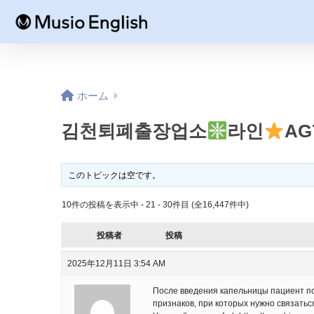
ホーム
김천퇴폐출장업소
라인
AG
このトピックは空です。
10件の投稿を表示中 - 21 - 30件目 (全16,447件中)
投稿者
投稿
2025年12月11日 3:54 AM
После введения капельницы пациент пол
признаков, при которых нужно связать