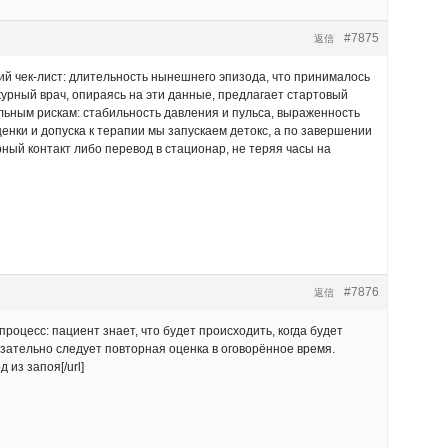
#7875
返信
ий чек-лист: длительность нынешнего эпизода, что принималось
ежурный врач, опираясь на эти данные, предлагает стартовый
ьным рискам: стабильность давления и пульса, выраженность
енки и допуска к терапии мы запускаем детокс, а по завершении
ный контакт либо перевод в стационар, не теряя часы на
#7876
返信
оцесс: пациент знает, что будет происходить, когда будет
язательно следует повторная оценка в оговорённое время.
 из запоя[/url]