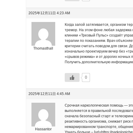
2025年12月11日 4:23 AM
Когда запой затягивается, организм те
тремор. На этом фоне любая задержка 
клиники «Трезвый Пульс» создаёт упра
терапии по показаниям. Врач объясняет
критерии считать поводом для связи. 
Thomasthall
изначально проектируем вечер без «тр
«срывов режима» и от дорогих ночных п
Получить дополнительную информацию – [u
0
2025年12月11日 4:45 AM
Срочная наркологическая помощь — это
выполняется в правильной последовате
сначала безопасный старт и телескрини
реактивность организма, снижает риск
немаркированном транспорте, общение
Hassantor
Узнать больше – [url=https://narkologic