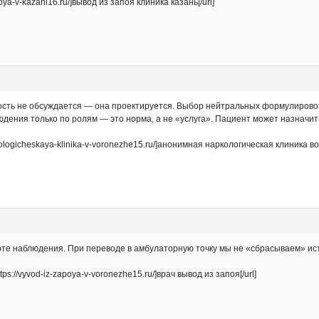
oya-v-kazani16.ru/]вывод из запоя клиника казань[/url]
сть не обсуждается — она проектируется. Выбор нейтральных формулировок
юдения только по ролям — это норма, а не «услуга». Пациент может назначит
rkologicheskaya-klinika-v-voronezhe15.ru/]анонимная наркологическая клиника во
рте наблюдения. При переводе в амбулаторную точку мы не «сбрасываем» ис
s://vyvod-iz-zapoya-v-voronezhe15.ru/]врач вывод из запоя[/url]