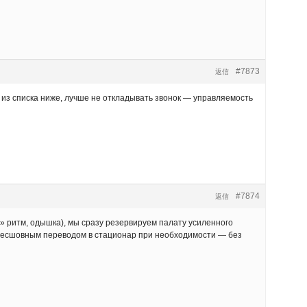
#7873
返信
 из списка ниже, лучше не откладывать звонок — управляемость
#7874
返信
» ритм, одышка), мы сразу резервируем палату усиленного
 бесшовным переводом в стационар при необходимости — без