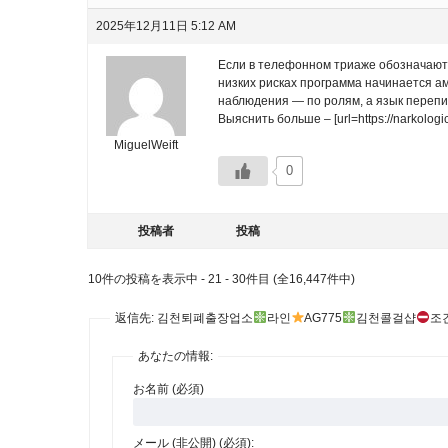
2025年12月11日 5:12 AM
Если в телефонном триаже обозначаютс
низких рисках программа начинается а
наблюдения — по ролям, а язык перепи
Выяснить больше – [url=https://narkolog
MiguelWeift
0
投稿者
投稿
10件の投稿を表示中 - 21 - 30件目 (全16,447件中)
返信先: 김천퇴폐출장업소
라인
AG775
김천콜걸샵
조
あなたの情報:
お名前 (必須)
メール (非公開) (必須):