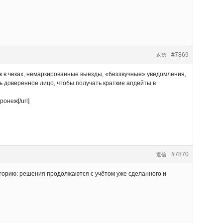
#7869
返信
 в чеках, немаркированные выезды, «беззвучные» уведомления,
ь доверенное лицо, чтобы получать краткие апдейты в
ронеж[/url]
#7870
返信
торию: решения продолжаются с учётом уже сделанного и