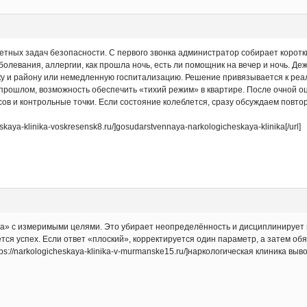
етных задач безопасности. С первого звонка администратор собирает коротк
аболевания, аллергии, как прошла ночь, есть ли помощник на вечер и ночь. Д
у и району или немедленную госпитализацию. Решение привязывается к реал
прошлом, возможность обеспечить «тихий режим» в квартире. После очной оц
ов и контрольные точки. Если состояние колеблется, сразу обсуждаем повтор
skaya-klinika-voskresensk8.ru/]gosudarstvennaya-narkologicheskaya-klinika[/url]
а» с измеримыми целями. Это убирает неопределённость и дисциплинирует пр
тся успех. Если ответ «плоский», корректируется один параметр, а затем об
://narkologicheskaya-klinika-v-murmanske15.ru/]наркологическая клиника вывод