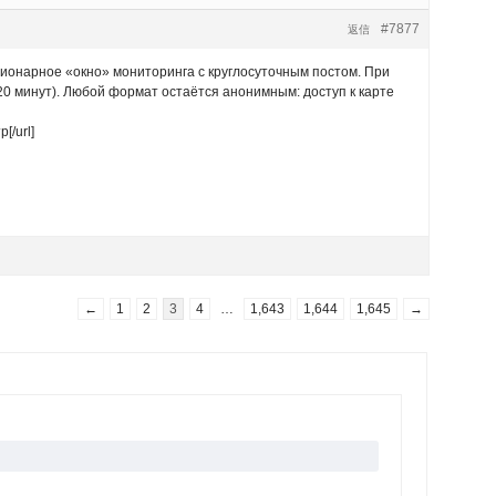
#7877
返信
ционарное «окно» мониторинга с круглосуточным постом. При
0 минут). Любой формат остаётся анонимным: доступ к карте
[/url]
←
1
2
3
4
…
1,643
1,644
1,645
→