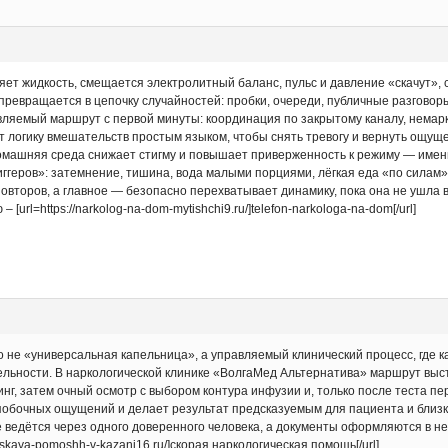
ряет жидкость, смещается электролитный баланс, пульс и давление «скачут»
превращается в цепочку случайностей: пробки, очереди, публичные разговор
вляемый маршрут с первой минуты: координация по закрытому каналу, немар
 логику вмешательств простым языком, чтобы снять тревогу и вернуть ощущени
Домашняя среда снижает стигму и повышает приверженность к режиму — именн
иггеров»: затемнение, тишина, вода малыми порциями, лёгкая еда «по силам
овторов, а главное — безопасно перехватывает динамику, пока она не ушла 
rl=https://narkolog-na-dom-mytishchi9.ru/]telefon-narkologa-na-dom[/url]
 не «универсальная капельница», а управляемый клинический процесс, где
льности. В наркологической клинике «ВолгаМед Альтернатива» маршрут выс
нг, затем очный осмотр с выбором контура инфузии и, только после теста п
 побочных ощущений и делает результат предсказуемым для пациента и близк
 ведётся через одного доверенного человека, а документы оформляются в н
heskaya-pomoshh-v-kazani16.ru/]скорая наркологическая помощь[/url]