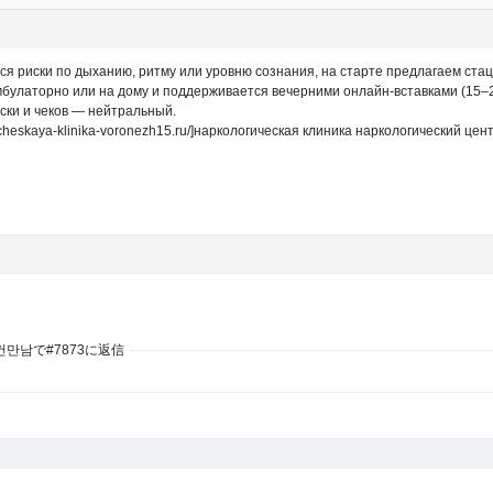
я риски по дыханию, ритму или уровню сознания, на старте предлагаем ста
мбулаторно или на дому и поддерживается вечерними онлайн-вставками (15–2
ски и чеков — нейтральный.
icheskaya-klinika-voronezh15.ru/]наркологическая клиника наркологический центр
건만남で#7873に返信