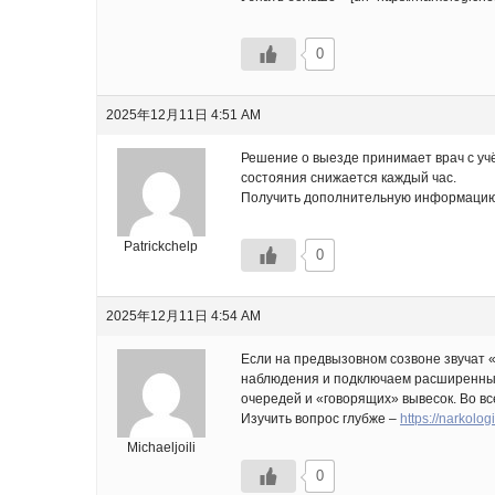
0
2025年12月11日 4:51 AM
Решение о выезде принимает врач с уч
состояния снижается каждый час.
Получить дополнительную информацию – [u
Patrickchelp
0
2025年12月11日 4:54 AM
Если на предвызовном созвоне звучат 
наблюдения и подключаем расширенный
очередей и «говорящих» вывесок. Во в
Изучить вопрос глубже –
https://narkolo
Michaeljoili
0