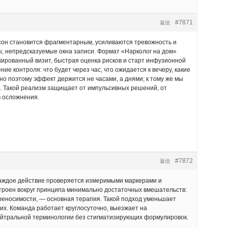
#7871
返信
, сон становится фрагментарным, усиливаются тревожность и
ы, непредсказуемые окна записи. Формат «Нарколог на дом»
кированный визит, быстрая оценка рисков и старт инфузионной
е контроля: что будет через час, что ожидается к вечеру, какие
о поэтому эффект держится не часами, а днями; к тому же мы
». Такой реализм защищает от импульсивных решений, от
в осложнения.
#7872
返信
 каждое действие проверяется измеримыми маркерами и
троен вокруг принципа минимально достаточных вмешательств:
ереносимости, — основная терапия. Такой подход уменьшает
их. Команда работает круглосуточно, выезжает на
ейтральной терминологии без стигматизирующих формулировок.