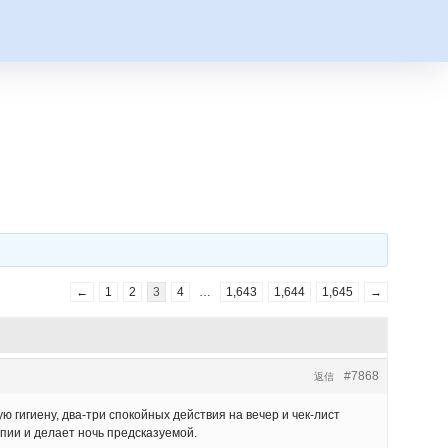
←
1
2
3
4
…
1,643
1,644
1,645
→
#7868
返信
гигиену, два-три спокойных действия на вечер и чек-лист
пии и делает ночь предсказуемой.