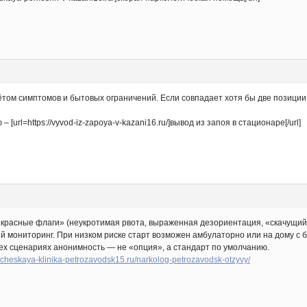
ётом симптомов и бытовых ограничений. Если совпадает хотя бы две позиции
rl=https://vyvod-iz-zapoya-v-kazani16.ru/]вывод из запоя в стационаре[/url]
«красные флаги» (неукротимая рвота, выраженная дезориентация, «скачущий
 мониторинг. При низком риске старт возможен амбулаторно или на дому с
сех сценариях анонимность — не «опция», а стандарт по умолчанию.
gicheskaya-klinika-petrozavodsk15.ru/narkolog-petrozavodsk-otzyvy/