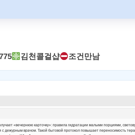
775
김천콜걸샵
조건만남
учает «вечернюю карточку»: правила гидратации малыми порциями, световую 
ся с дежурным врачом. Такой бытовой протокол повышает переносимость тера