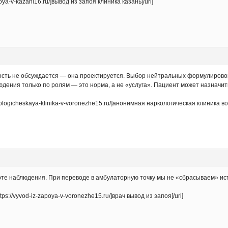
oya-v-kazani16.ru/]вывод из запоя клиника казань[/url]
сть не обсуждается — она проектируется. Выбор нейтральных формулировок
юдения только по ролям — это норма, а не «услуга». Пациент может назначит
rkologicheskaya-klinika-v-voronezhe15.ru/]анонимная наркологическая клиника во
рте наблюдения. При переводе в амбулаторную точку мы не «сбрасываем» ис
s://vyvod-iz-zapoya-v-voronezhe15.ru/]врач вывод из запоя[/url]