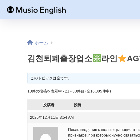
ホーム
김천퇴폐출장업소
라인
AG
このトピックは空です。
10件の投稿を表示中 - 21 - 30件目 (全16,805件中)
投稿者
投稿
2025年12月11日 3:54 AM
После введения капельницы пациент пол
признаков, при которых нужно связать