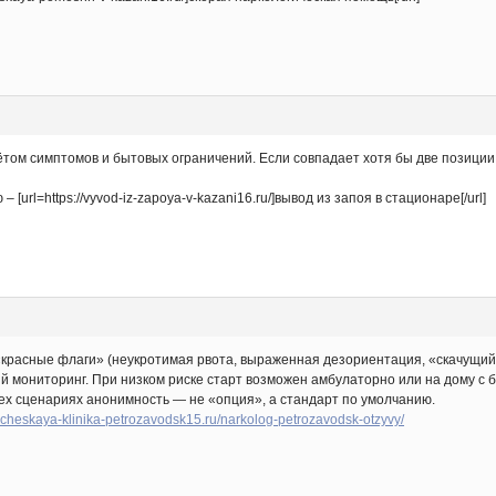
ётом симптомов и бытовых ограничений. Если совпадает хотя бы две позиции
rl=https://vyvod-iz-zapoya-v-kazani16.ru/]вывод из запоя в стационаре[/url]
«красные флаги» (неукротимая рвота, выраженная дезориентация, «скачущий
 мониторинг. При низком риске старт возможен амбулаторно или на дому с
сех сценариях анонимность — не «опция», а стандарт по умолчанию.
gicheskaya-klinika-petrozavodsk15.ru/narkolog-petrozavodsk-otzyvy/