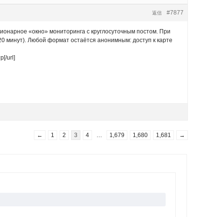
#7877
返信
ционарное «окно» мониторинга с круглосуточным постом. При
0 минут). Любой формат остаётся анонимным: доступ к карте
[/url]
←
1
2
3
4
…
1,679
1,680
1,681
→