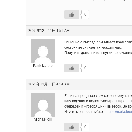
0
2025年12月11日 4:51 AM
Решение о выезде принимает врач с уч
состояния снижается каждый час.
Получить дополнительную информацию – [u
Patrickchelp
0
2025年12月11日 4:54 AM
Если на предвызовном созвоне звучат 
наблюдения и подключаем расширенный
очередей и «говорящих» вывесок. Во в
Изучить вопрос глубже –
https://narkolo
Michaeljoili
0