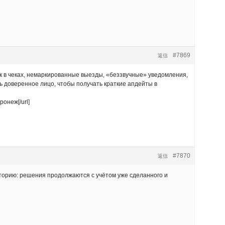
#7869
返信
 в чеках, немаркированные выезды, «беззвучные» уведомления,
ь доверенное лицо, чтобы получать краткие апдейты в
ронеж[/url]
#7870
返信
торию: решения продолжаются с учётом уже сделанного и