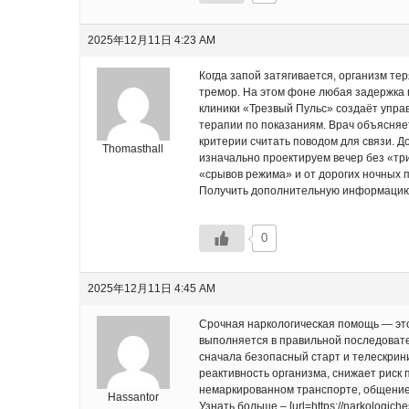
2025年12月11日 4:23 AM
Когда запой затягивается, организм те
тремор. На этом фоне любая задержка 
клиники «Трезвый Пульс» создаёт упра
терапии по показаниям. Врач объясняет
критерии считать поводом для связи. 
Thomasthall
изначально проектируем вечер без «тр
«срывов режима» и от дорогих ночных п
Получить дополнительную информацию – [u
0
2025年12月11日 4:45 AM
Срочная наркологическая помощь — это
выполняется в правильной последовате
сначала безопасный старт и телескрини
реактивность организма, снижает риск
немаркированном транспорте, общение
Hassantor
Узнать больше – [url=https://narkologic