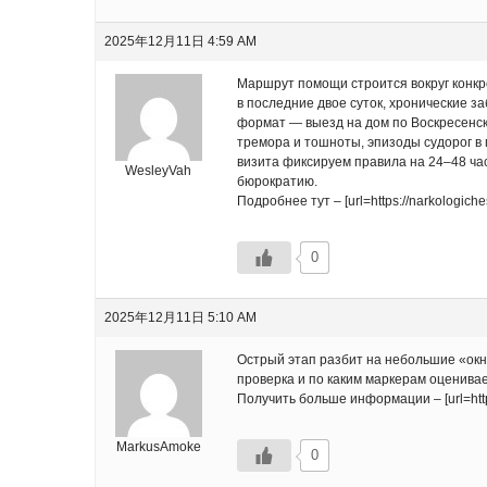
2025年12月11日 4:59 AM
Маршрут помощи строится вокруг конкр
в последние двое суток, хронические з
формат — выезд на дом по Воскресенск
тремора и тошноты, эпизоды судорог в 
визита фиксируем правила на 24–48 час
WesleyVah
бюрократию.
Подробнее тут – [url=https://narkologiche
0
2025年12月11日 5:10 AM
Острый этап разбит на небольшие «окн
проверка и по каким маркерам оценивае
Получить больше информации – [url=https
MarkusAmoke
0