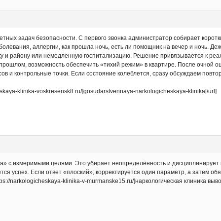
етных задач безопасности. С первого звонка администратор собирает коротк
аболевания, аллергии, как прошла ночь, есть ли помощник на вечер и ночь. Д
у и району или немедленную госпитализацию. Решение привязывается к реал
прошлом, возможность обеспечить «тихий режим» в квартире. После очной оц
ов и контрольные точки. Если состояние колеблется, сразу обсуждаем повтор
skaya-klinika-voskresensk8.ru/]gosudarstvennaya-narkologicheskaya-klinika[/url]
а» с измеримыми целями. Это убирает неопределённость и дисциплинирует пр
тся успех. Если ответ «плоский», корректируется один параметр, а затем об
://narkologicheskaya-klinika-v-murmanske15.ru/]наркологическая клиника вывод