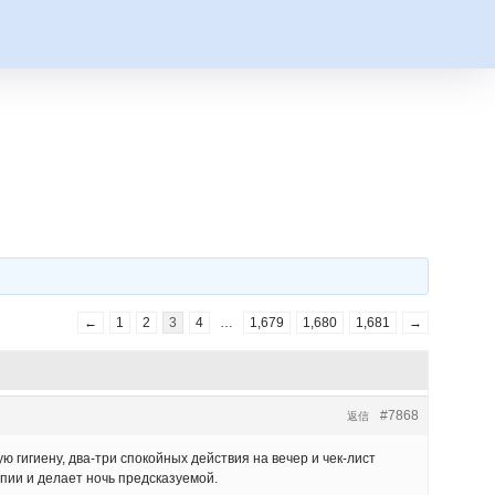
←
1
2
3
4
…
1,679
1,680
1,681
→
#7868
返信
гигиену, два-три спокойных действия на вечер и чек-лист
пии и делает ночь предсказуемой.