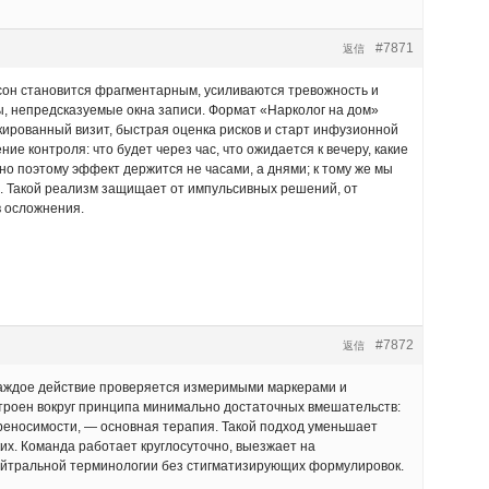
#7871
返信
, сон становится фрагментарным, усиливаются тревожность и
ы, непредсказуемые окна записи. Формат «Нарколог на дом»
кированный визит, быстрая оценка рисков и старт инфузионной
е контроля: что будет через час, что ожидается к вечеру, какие
о поэтому эффект держится не часами, а днями; к тому же мы
». Такой реализм защищает от импульсивных решений, от
в осложнения.
#7872
返信
 каждое действие проверяется измеримыми маркерами и
троен вокруг принципа минимально достаточных вмешательств:
ереносимости, — основная терапия. Такой подход уменьшает
их. Команда работает круглосуточно, выезжает на
ейтральной терминологии без стигматизирующих формулировок.