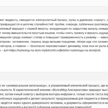
ряет жидкость, смещается электролитный баланс, пульс и давление «скачут»
превращается в цепочку случайностей: пробки, очереди, публичные разговор
вляемый маршрут с первой минуты: координация по закрытому каналу, немар
 логику вмешательств простым языком, чтобы снять тревогу и вернуть ощущени
Домашняя среда снижает стигму и повышает приверженность к режиму — именн
иггеров»: затемнение, тишина, вода малыми порциями, лёгкая еда «по силам
овторов, а главное — безопасно перехватывает динамику, пока она не ушла 
rl=https://narkolog-na-dom-mytishchi9.ru/]telefon-narkologa-na-dom[/url]
 не «универсальная капельница», а управляемый клинический процесс, где
льности. В наркологической клинике «ВолгаМед Альтернатива» маршрут выс
нг, затем очный осмотр с выбором контура инфузии и, только после теста п
 побочных ощущений и делает результат предсказуемым для пациента и близк
 ведётся через одного доверенного человека, а документы оформляются в н
heskaya-pomoshh-v-kazani16.ru/]скорая наркологическая помощь[/url]