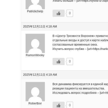
Узнать больше – [url=https://vyvod-iz-zap
Patrickchelp
0
2025年12月11日 4:18 AM
В «Центр Трезвости Воронеж» приватно
отдельные входы и доступ к карте набл
согласованные временные окна.
Изучить вопрос глубже – [url=https://na
RamonWooky
0
2025年12月11日 4:19 AM
Вся динамика фиксируется в единой ка
реакции пациента на вмешательства.
Исследовать вопрос подробнее – [url=http
Robertbor
0