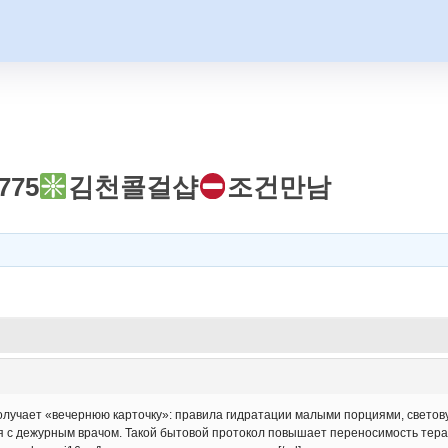
775
김천콜걸샵
조건만남
учает «вечернюю карточку»: правила гидратации малыми порциями, световую 
ся с дежурным врачом. Такой бытовой протокол повышает переносимость тера