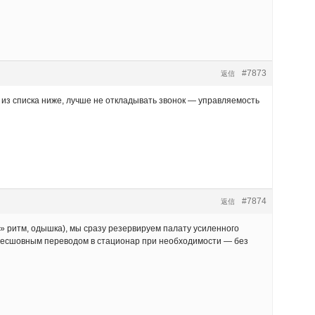
#7873
返信
 из списка ниже, лучше не откладывать звонок — управляемость
#7874
返信
» ритм, одышка), мы сразу резервируем палату усиленного
 бесшовным переводом в стационар при необходимости — без