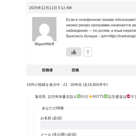
2025年12月11日 5:12 AM
Если в телефонном триаже обозначаютс
низких рисках программа начинается а
наблюдения — по ролям, а язык перепи
Выяснить больше – [url=https://narkolog
MiguelWeift
0
投稿者
投稿
10件の投稿を表示中 - 21 - 30件目 (全16,805件中)
返信先: 김천퇴폐출장업소
라인
AG775
김천콜걸샵
조
あなたの情報:
お名前 (必須)
メール (非公開) (必須):