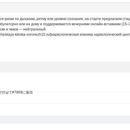
я риски по дыханию, ритму или уровню сознания, на старте предлагаем ста
мбулаторно или на дому и поддерживается вечерними онлайн-вставками (15–2
ски и чеков — нейтральный.
icheskaya-klinika-voronezh15.ru/]наркологическая клиника наркологический центр
건만남で#7869に返信