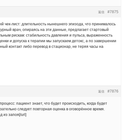
#7875
返信
ий чек-лист: длительность нынешнего эпизода, что принималось
ежурный врач, опираясь на эти данные, предлагает стартовый
ьным рискам: стабильность давления и пульса, выраженность
енки и допуска к терапии мы запускаем детокс, а по завершении
ный контакт либо перевод в стационар, не теряя часы на
#7876
返信
оцесс: пациент знает, что будет происходить, когда будет
язательно следует повторная оценка в оговорённое время.
 из запоя[/url]