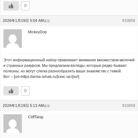
0
2026年1月19日 5:04 AM
#10858
返信
MickeyDop
Этот информационный набор привлекает внимание множеством мелочей
и странных ракурсов. Мы предлагаем взгляды, которые редко бывают
полезны, но могут слегка разнообразить ваше знакомство с темой.
Вот – [url=https://arma-rehab.ru/]секс чат[/url]
0
2026年1月19日 5:13 AM
#10859
返信
CliffTaisp