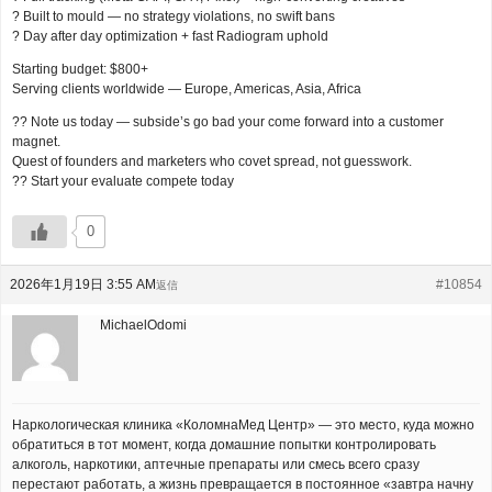
? Built to mould — no strategy violations, no swift bans
? Day after day optimization + fast Radiogram uphold
Starting budget: $800+
Serving clients worldwide — Europe, Americas, Asia, Africa
?? Note us today — subside’s go bad your come forward into a customer
magnet.
Quest of founders and marketers who covet spread, not guesswork.
?? Start your evaluate compete today
0
2026年1月19日 3:55 AM
#10854
返信
MichaelOdomi
Наркологическая клиника «КоломнаМед Центр» — это место, куда можно
обратиться в тот момент, когда домашние попытки контролировать
алкоголь, наркотики, аптечные препараты или смесь всего сразу
перестают работать, а жизнь превращается в постоянное «завтра начну