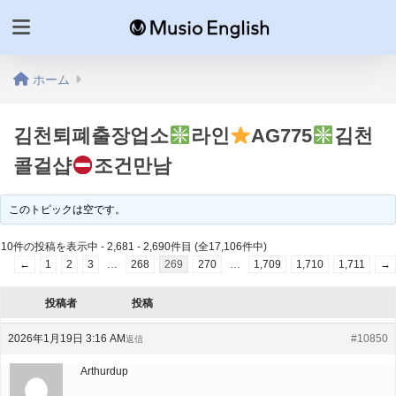
ホーム
김천퇴폐출장업소
라인
AG775
김천
콜걸샵
조건만남
このトピックは空です。
10件の投稿を表示中 - 2,681 - 2,690件目 (全17,106件中)
←
1
2
3
…
268
269
270
…
1,709
1,710
1,711
→
投稿者
投稿
2026年1月19日 3:16 AM
#10850
返信
Arthurdup