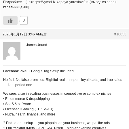
Подробнее – [url=https://vyvod-iz-zapoya-yaroslavl0.ru/]вывод из запоя
капельница[/url]
0
2026年1月19日 3:46 AM
#10853
返信
JamesUnund
Facebook Pixel + Google Tag Setup Included
No fluff. No false promises. Rightful real transport, loyal leads, and true sales
— from period one.
We specialize in scaling businesses in competitive or complex niches:
• E-commerce & dropshipping
• SaaS & software
• Licensed iGaming (EU/CA/AU)
• Nutra, health, finance, and more
? End-to-end setup — you pinpoint on your business, we pat the ads
? Full tracking (Meta CAPI, GA4, Pixel) + high-converting creatives