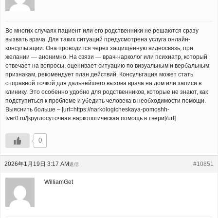
Во многих случаях пациент или его родственники не решаются сразу
вызвать врача. Для таких ситуаций предусмотрена услуга онлайн-
консультации. Она проводится через защищённую видеосвязь, при
желании — анонимно. На связи — врач-нарколог или психиатр, который
отвечает на вопросы, оценивает ситуацию по визуальным и вербальным
признакам, рекомендует план действий. Консультация может стать
отправной точкой для дальнейшего вызова врача на дом или записи в
клинику. Это особенно удобно для родственников, которые не знают, как
подступиться к проблеме и убедить человека в необходимости помощи.
Выяснить больше – [url=https://narkologicheskaya-pomoshh-
tver0.ru/]круглосуточная наркологическая помощь в твери[/url]
0
2026年1月19日 3:17 AM
#10851
返信
WilliamGet