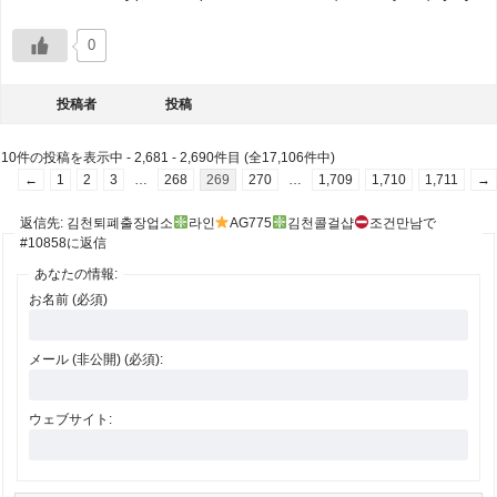
0
投稿者
投稿
10件の投稿を表示中 - 2,681 - 2,690件目 (全17,106件中)
←
1
2
3
…
268
269
270
…
1,709
1,710
1,711
→
返信先: 김천퇴폐출장업소
라인
AG775
김천콜걸샵
조건만남で
#10858に返信
あなたの情報:
お名前 (必須)
メール (非公開) (必須):
ウェブサイト: