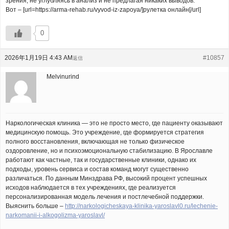
зрения, не углубляясь в анализ и не предлагая никаких выводов.
Вот – [url=https://arma-rehab.ru/vyvod-iz-zapoya/]рулетка онлайн[/url]
0
2026年1月19日 4:43 AM
#10857
返信
Melvinurind
Наркологическая клиника — это не просто место, где пациенту оказывают
медицинскую помощь. Это учреждение, где формируется стратегия
полного восстановления, включающая не только физическое
оздоровление, но и психоэмоциональную стабилизацию. В Ярославле
работают как частные, так и государственные клиники, однако их
подходы, уровень сервиса и состав команд могут существенно
различаться. По данным Минздрава РФ, высокий процент успешных
исходов наблюдается в тех учреждениях, где реализуется
персонализированная модель лечения и постлечебной поддержки.
Выяснить больше –
http://narkologicheskaya-klinika-yaroslavl0.ru/lechenie-
narkomanii-i-alkogolizma-yaroslavl/