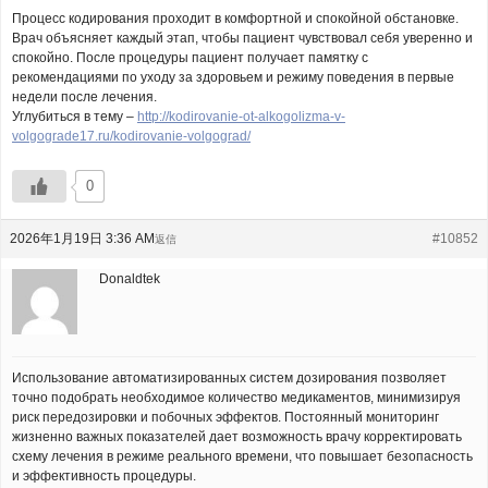
Процесс кодирования проходит в комфортной и спокойной обстановке.
Врач объясняет каждый этап, чтобы пациент чувствовал себя уверенно и
спокойно. После процедуры пациент получает памятку с
рекомендациями по уходу за здоровьем и режиму поведения в первые
недели после лечения.
Углубиться в тему –
http://kodirovanie-ot-alkogolizma-v-
volgograde17.ru/kodirovanie-volgograd/
0
2026年1月19日 3:36 AM
#10852
返信
Donaldtek
Использование автоматизированных систем дозирования позволяет
точно подобрать необходимое количество медикаментов, минимизируя
риск передозировки и побочных эффектов. Постоянный мониторинг
жизненно важных показателей дает возможность врачу корректировать
схему лечения в режиме реального времени, что повышает безопасность
и эффективность процедуры.