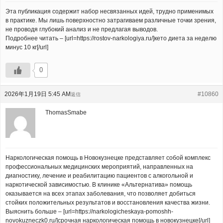
Эта публикация содержит набор несвязанных идей, трудно применимых
в практике. Мы лишь поверхностно затрагиваем различные точки зрения,
не проводя глубокий анализ и не предлагая выводов.
Подробнее читать – [url=https://rostov-narkologiya.ru/]кето диета за неделю
минус 10 кг[/url]
0
2026年1月19日 5:45 AM
#10860
返信
ThomasSmabe
Наркологическая помощь в Новокузнецке представляет собой комплекс
профессиональных медицинских мероприятий, направленных на
диагностику, лечение и реабилитацию пациентов с алкогольной и
наркотической зависимостью. В клинике «Альтернатива» помощь
оказывается на всех этапах заболевания, что позволяет добиться
стойких положительных результатов и восстановления качества жизни.
Выяснить больше – [url=https://narkologicheskaya-pomoshh-
novokuzneczk0.ru/]срочная наркологическая помощь в новокузнецке[/url]