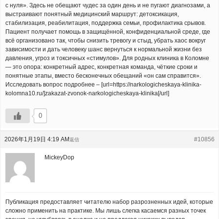
с нуля». Здесь не обещают чудес за один день и не пугают диагнозами, а
выстраивают понятный медицинский маршрут: детоксикация,
стабилизация, реабилитация, поддержка семьи, профилактика срывов.
Пациент получает помощь в защищённой, конфиденциальной среде, где
всё организовано так, чтобы снизить тревогу и стыд, убрать хаос вокруг
зависимости и дать человеку шанс вернуться к нормальной жизни без
давления, угроз и токсичных «стимулов». Для родных клиника в Коломне
— это опора: конкретный адрес, конкретная команда, чёткие сроки и
понятные этапы, вместо бесконечных обещаний «он сам справится».
Исследовать вопрос подробнее – [url=https://narkologicheskaya-klinika-
kolomna10.ru/]zakazat-zvonok-narkologicheskaya-klinika[/url]
0
2026年1月19日 4:19 AM
#10856
返信
MickeyDop
Публикация предоставляет читателю набор разрозненных идей, которые
сложно применить на практике. Мы лишь слегка касаемся разных точек