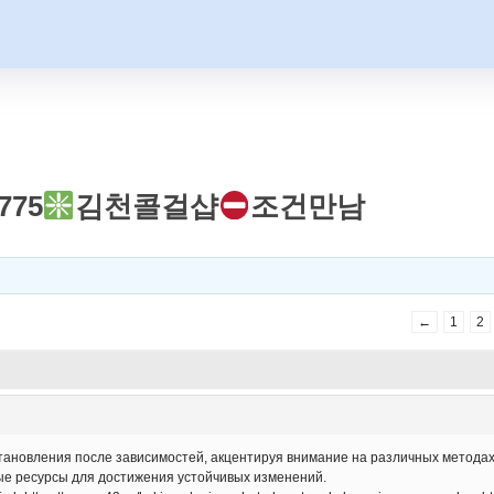
775
김천콜걸샵
조건만남
←
1
2
тановления после зависимостей, акцентируя внимание на различных методах 
ые ресурсы для достижения устойчивых изменений.