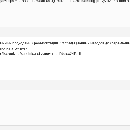
l=https://parnas42.ru/kakie-uslugi-mozhet-okazat-narkolog-pri-vyzove-na-dom.h
ичными подходами к реабилитации. От традиционных методов до современных
ия на этом пути.
/kazguki.ru/kapelnica-ot-zapoya.html]detox24[/url]