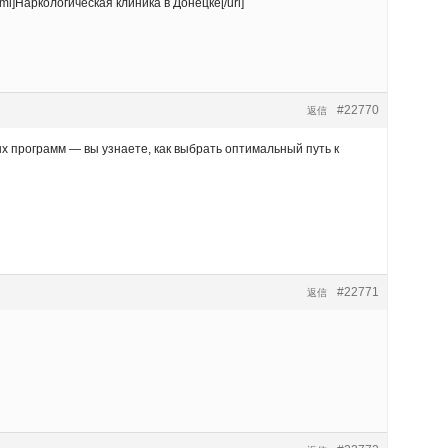
tml]Наркологическая клиника в Донецке[/url]
#22770
返信
 программ — вы узнаете, как выбрать оптимальный путь к
#22771
返信