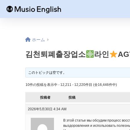
ホーム
김천퇴폐출장업소
라인
AG
このトピックは空です。
10件の投稿を表示中 - 12,211 - 12,220件目 (全16,446件中)
投稿者
投稿
2026年5月30日 4:34 AM
В этой статье мы обсудим процесс восс
выздоровления и использовать полезн