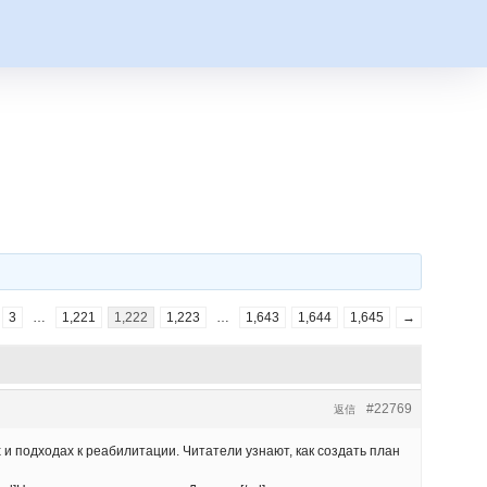
3
…
1,221
1,222
1,223
…
1,643
1,644
1,645
→
#22769
返信
и подходах к реабилитации. Читатели узнают, как создать план