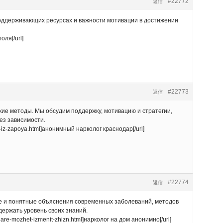
#22772
返信
оддерживающих ресурсах и важности мотивации в достижении
оля[/url]
#22773
返信
кие методы. Мы обсудим поддержку, мотивацию и стратегии,
ез зависимости.
a-iz-zapoya.html]анонимный нарколог краснодар[/url]
#22774
返信
е и понятные объяснения современных заболеваний, методов
ержать уровень своих знаний.
dare-mozhet-izmenit-zhizn.html]нарколог на дом анонимно[/url]