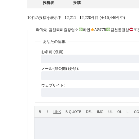
投稿者
投稿
10件の投稿を表示中 - 12,211 - 12,220件目 (全16,446件中)
返信先: 김천퇴폐출장업소
라인
AG775
김천콜걸샵
조
あなたの情報:
お名前 (必須)
メール (非公開) (必須):
ウェブサイト: