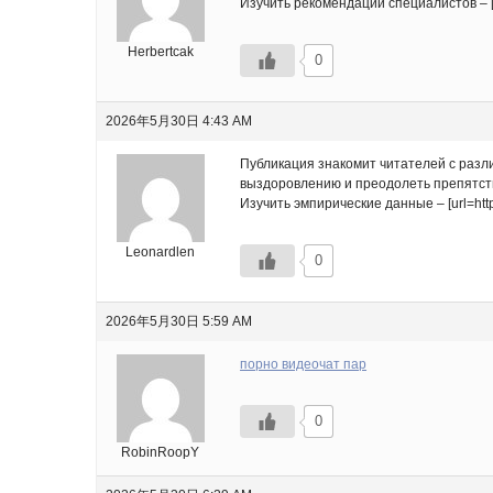
Изучить рекомендации специалистов – [ur
Herbertcak
0
2026年5月30日 4:43 AM
Публикация знакомит читателей с разл
выздоровлению и преодолеть препятств
Изучить эмпирические данные – [url=http:/
Leonardlen
0
2026年5月30日 5:59 AM
порно видеочат пар
0
RobinRoopY