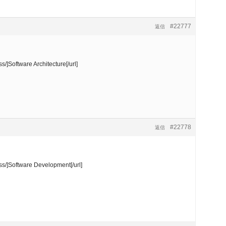
#22777
返信
]Software Architecture[/url]
#22778
返信
ss/]Software Development[/url]