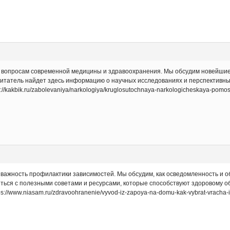
вопросам современной медицины и здравоохранения. Мы обсудим новейшие т
Читатель найдет здесь информацию о научных исследованиях и перспективны
://kakbik.ru/zabolevaniya/narkologiya/kruglosutochnaya-narkologicheskaya-pom
важность профилактики зависимостей. Мы обсудим, как осведомленность и 
иться с полезными советами и ресурсами, которые способствуют здоровому о
s://www.niasam.ru/zdravoohranenie/vyvod-iz-zapoya-na-domu-kak-vybrat-vracha-