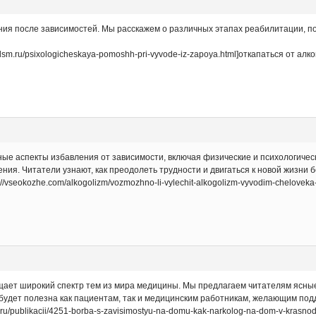
ния после зависимостей. Мы расскажем о различных этапах реабилитации, п
sm.ru/psixologicheskaya-pomoshh-pri-vyvode-iz-zapoya.html]откапаться от алког
ные аспекты избавления от зависимости, включая физические и психологичес
ния. Читатели узнают, как преодолеть трудности и двигаться к новой жизни б
://vseokozhe.com/alkogolizm/vozmozhno-li-vylechit-alkogolizm-vyvodim-chelovek
ает широкий спектр тем из мира медицины. Мы предлагаем читателям ясны
удет полезна как пациентам, так и медицинским работникам, желающим подд
c.ru/publikacii/4251-borba-s-zavisimostyu-na-domu-kak-narkolog-na-dom-v-krasno