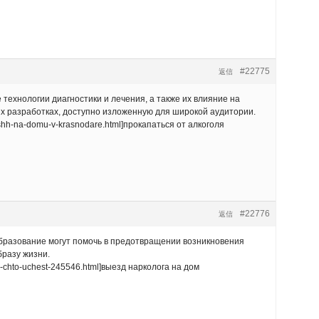
#22775
返信
ехнологии диагностики и лечения, а также их влияние на
х разработках, доступно изложенную для широкой аудитории.
oshh-na-domu-v-krasnodare.html]прокапаться от алкоголя
#22776
返信
образование могут помочь в предотвращении возникновения
бразу жизни.
i-chto-uchest-245546.html]выезд нарколога на дом