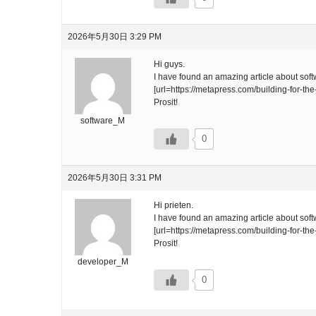
2026年5月30日 3:29 PM
Hi guys.
I have found an amazing article about softw
[url=https://metapress.com/building-for-t
Prosit!
software_M
0
2026年5月30日 3:31 PM
Hi prieten.
I have found an amazing article about sof
[url=https://metapress.com/building-for-t
Prosit!
developer_M
0