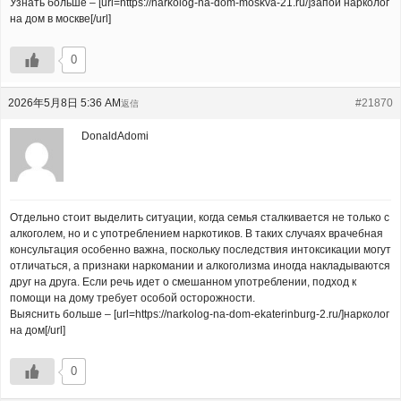
Узнать больше – [url=https://narkolog-na-dom-moskva-21.ru/]запой нарколог
на дом в москве[/url]
0
2026年5月8日 5:36 AM
#21870
返信
DonaldAdomi
Отдельно стоит выделить ситуации, когда семья сталкивается не только с
алкоголем, но и с употреблением наркотиков. В таких случаях врачебная
консультация особенно важна, поскольку последствия интоксикации могут
отличаться, а признаки наркомании и алкоголизма иногда накладываются
друг на друга. Если речь идет о смешанном употреблении, подход к
помощи на дому требует особой осторожности.
Выяснить больше – [url=https://narkolog-na-dom-ekaterinburg-2.ru/]нарколог
на дом[/url]
0