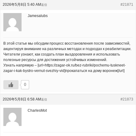
2026年5月8日 5:40 AM
#21871
返信
Jamesalubs
В этой статье мы обсудим процесс восстановления после зависимостей,
акцентируя внимание на различных методах и подходах к реабилитации.
Читатели узнают, как создать план выздоровления и использовать
полезные ресурсы для достижения устойчивых изменений.
Узнать напрямую – [url=https://zagar-ok.ru/bez-rubriki/pochemu-tuskneet-
zagar-i-kak-bystro-vernut-svezhiy-vid]прокапаться на дому воронеж[/url]
0
2026年5月8日 6:58 AM
#21873
返信
CharlesMot