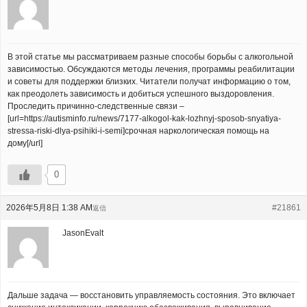
В этой статье мы рассматриваем разные способы борьбы с алкогольной
зависимостью. Обсуждаются методы лечения, программы реабилитации
и советы для поддержки близких. Читатели получат информацию о том,
как преодолеть зависимость и добиться успешного выздоровления.
Проследить причинно-следственные связи –
[url=https://autisminfo.ru/news/7177-alkogol-kak-lozhnyj-sposob-snyatiya-
stressa-riski-dlya-psihiki-i-semi]срочная наркологическая помощь на
дому[/url]
0
2026年5月8日 1:38 AM
#21861
返信
JasonEvalt
Дальше задача — восстановить управляемость состояния. Это включает