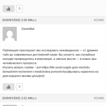
0
2026年5月8日 3:20 AM
#21865
返信
DanielBal
Публикация приглашает вас исследовать неизведанное — от древних
тайн до современных достижений науки. Вы узнаете, как случайные
находки превращались в революции, а смелые мысли — в новые эры
человеческого прогресса.
Изучить вопрос глубже – [url=https://life-sovet.ru/gde-gran-mezhdu-
domashnim-lecheniem-i-medicinskoj-pomoshchyu/]вызвать нарколога на
дом недорого москва цены[/url]
0
2026年5月8日 3:22 AM
#21866
返信