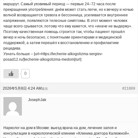
маршрут. Самый уязвимый период — первые 24–72 часа после
прекращения употребления: днём может стать легче, но к вечеру и ночью
волной возвращаются тревога и бессонница, усиливается внутреннее
напряжение, появляются телесные симптомы. В этот момент человек
чаще всего срывается, потому что ему кажется, что «иначе не выдержу».
Поэтому качественная помощь строится так, чтобы пациент прошёл
вечер и ночь безопасно, с понятными ориентирами и медицинской
поддержкой, а затем перешёл к восстановлению и профилактике
рецидива.
Узнать больше – [url=https://lechenie-alkogolizma-sergiev-
posad12.ru/]lechenie-alkogolizma-medom[/url]
0
2026年5月8日 4:24 AM
#21869
返信
JosephJak
Нарколог на дом в Москве: выезд врача на дом, лечение запоя и
консультации в наркологической клинике «Клиника доктора Калюжной».