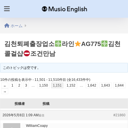
ホーム
김천퇴폐출장업소
라인
AG775
김천
콜걸샵
조건만남
このトピックは空です。
10件の投稿を表示中 - 11,501 - 11,510件目 (全16,433件中)
←
1
2
3
…
1,150
1,151
1,152
…
1,642
1,643
1,644
→
投稿者
投稿
2026年5月8日 1:09 AM
#21860
返信
WilliamCoapy