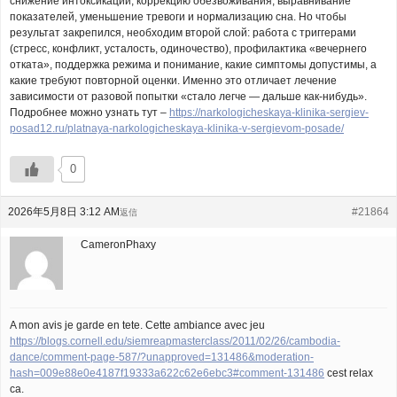
снижение интоксикации, коррекцию обезвоживания, выравнивание
показателей, уменьшение тревоги и нормализацию сна. Но чтобы
результат закрепился, необходим второй слой: работа с триггерами
(стресс, конфликт, усталость, одиночество), профилактика «вечернего
отката», поддержка режима и понимание, какие симптомы допустимы, а
какие требуют повторной оценки. Именно это отличает лечение
зависимости от разовой попытки «стало легче — дальше как-нибудь».
Подробнее можно узнать тут –
https://narkologicheskaya-klinika-sergiev-
posad12.ru/platnaya-narkologicheskaya-klinika-v-sergievom-posade/
0
2026年5月8日 3:12 AM
#21864
返信
CameronPhaxy
A mon avis je garde en tete. Cette ambiance avec jeu
https://blogs.cornell.edu/siemreapmasterclass/2011/02/26/cambodia-
dance/comment-page-587/?unapproved=131486&moderation-
hash=009e88e0e4187f19333a622c62e6ebc3#comment-131486
cest relax
ca.