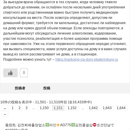
За выездом врача обращаются в тех случаях, когда человеку тяжело
добраться до клиники, он ослаблен после нескольких дней употребления
спиртного или родственникам важно быстрее получить медицинскую
консультацию на месте. После осмотра определяют, допустим ли
домашний формат, требуется ли капельница, достаточно ли наблюдения
на дому или нужен другой объем помощи. Если эпизоды повторяются, в
дальнейшем могут обсуждаться лечение алкоголизма, кодирование,
участие психолога, реабилитация и более широкая программа помощи
при зависимости. Уже на этапе первичного обращения нередко уточняют,
как вызвать специалиста, какие услуги доступны на дому и в каких случаях
вывод из запоя рассматривают не дома, а в стационаре.
Подробнее можно узнать тут –
https://narkolog-na-dom-ekaterinburg.ru
0
投稿者
投稿
10件の投稿を表示中 - 11,501 - 11,510件目 (全16,433件中)
←
1
2
3
…
1,150
1,151
1,152
…
1,642
1,643
1,644
→
返信先: 김천퇴폐출장업소
라인
AG775
김천콜걸샵
조건만남で