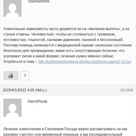
Tysonamoms
Алкогольная зависимость часто держится не на «желании выпить», а на
страхе отмены. Человек пьёт, чтобы не столкнуться с тремором,
потливостью, тошнотой, скачками давления, паникой и бессонницей.
Поэтому помощь начинается с медицинской оценки: насколько состояние
безопасно для прекращения, какие есть сопутствующие болезни, что
усиливает риски и какой формат лечения нужен именно сейчас.
Углубиться в тему –
http://narkologicheskaya-klinika-orekhovo-zuevo2-12.ru/
0
2026年5月8日 4:05 AM
#21868
返信
HarrisPoulp
Лечение алкоголизма в Сергиевом Посаде важно рассматривать не как
разовую «чистку» или временный перерыв, а как последовательный