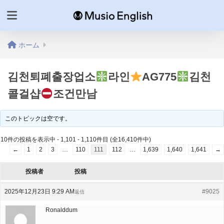
ホーム
김천퇴폐출장업소
라인
AG775
김천
콜걸샵
조건만남
このトピックは空です。
10件の投稿を表示中 - 1,101 - 1,110件目 (全16,410件中)
←
1
2
3
…
110
111
112
…
1,639
1,640
1,641
→
投稿者
投稿
2025年12月23日 9:29 AM
#9025
返信
Ronalddum