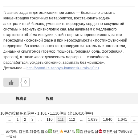
Главные задачи детоксикации при запое — безопасно снизить
концентрацию токсичных метаболитов, восстановить водно-
электролитный баланс, уменьшить перегрузку сердечно-сосудистой
системы и вернуть физиологию сна. Мы начинаем с медленного
стартового объёма инфузии, чтобы оценить переносимость, затем
переходим к основной фазе и при необходимости к постинфузионной
поддержке. Во время сеанса контролируются витальные показатели,
динамика симптомов (тремор, тошнота, головная боль, фотофобия,
тревога), а также «поведенческие» маркеры — способность
расслабиться, усидеть спокойно, засыпать без «рывков».
Детальнее –
http://vyvod-iz-zapoya-kamensk-uralskij0.ru
0
投稿者
投稿
10件の投稿を表示中 - 1,101 - 1,110件目 (全16,410件中)
←
1
2
3
…
110
111
112
…
1,639
1,640
1,641
→
返信先: 김천퇴폐출장업소
라인
AG775
김천콜걸샵
조건만남で#9033
に返信