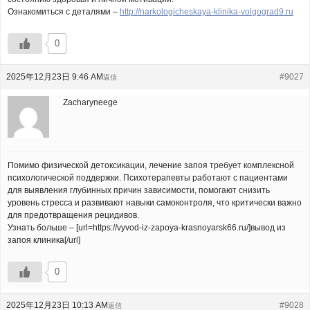
Ознакомиться с деталями –
http://narkologicheskaya-klinika-volgograd9.ru
0
2025年12月23日 9:46 AM
#9027
返信
Zacharyneege
Помимо физической детоксикации, лечение запоя требует комплексной
психологической поддержки. Психотерапевты работают с пациентами
для выявления глубинных причин зависимости, помогают снизить
уровень стресса и развивают навыки самоконтроля, что критически важно
для предотвращения рецидивов.
Узнать больше – [url=https://vyvod-iz-zapoya-krasnoyarsk66.ru/]вывод из
запоя клиника[/url]
0
2025年12月23日 10:13 AM
#9028
返信