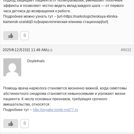
подход защищает пациента от полипрагмазии, уменьшает побочные
эффекты и позволяет честно видеть вклад каждого шага — от первого
часа детокса до возвращения к работе.
Подробнее можно узнать тут – [url=https://narkologicheskaya-klinika-
kamensk-uralskij0.ru/]наркологическая клиника стационар[/url]
0
2025年12月23日 11:48 AM
#9032
返信
DoyleInals
Помощь врача-нарколога становится жизненно важной, когда симптомы
абстинентного синдрома становятся невыносимыми и угрожают жизни
пациента. К числу основных признаков, требующих срочного
вмешательства, относятся:
Подробнее тут –
http://snyatie-lomki-rnd77.ru
0