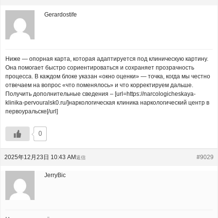
Gerardostife
Ниже — опорная карта, которая адаптируется под клиническую картину.
Она помогает быстро сориентироваться и сохраняет прозрачность
процесса. В каждом блоке указан «окно оценки» — точка, когда мы честно
отвечаем на вопрос «что поменялось» и что корректируем дальше.
Получить дополнительные сведения – [url=https://narcologicheskaya-
klinika-pervouralsk0.ru/]наркологическая клиника наркологический центр в
первоуральске[/url]
0
2025年12月23日 10:43 AM
#9029
返信
JerryBic