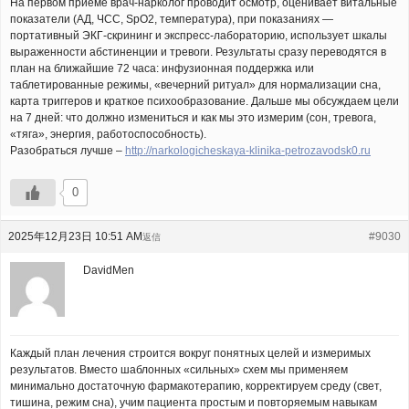
На первом приёме врач-нарколог проводит осмотр, оценивает витальные
показатели (АД, ЧСС, SpO2, температура), при показаниях —
портативный ЭКГ-скрининг и экспресс-лабораторию, использует шкалы
выраженности абстиненции и тревоги. Результаты сразу переводятся в
план на ближайшие 72 часа: инфузионная поддержка или
таблетированные режимы, «вечерний ритуал» для нормализации сна,
карта триггеров и краткое психообразование. Дальше мы обсуждаем цели
на 7 дней: что должно измениться и как мы это измерим (сон, тревога,
«тяга», энергия, работоспособность).
Разобраться лучше –
http://narkologicheskaya-klinika-petrozavodsk0.ru
0
2025年12月23日 10:51 AM
#9030
返信
DavidMen
Каждый план лечения строится вокруг понятных целей и измеримых
результатов. Вместо шаблонных «сильных» схем мы применяем
минимально достаточную фармакотерапию, корректируем среду (свет,
тишина, режим сна), учим пациента простым и повторяемым навыкам