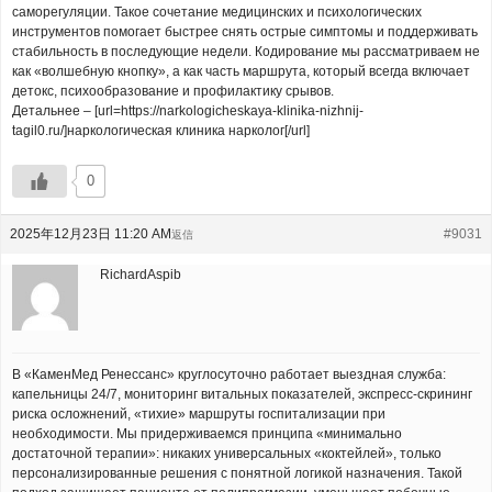
саморегуляции. Такое сочетание медицинских и психологических
инструментов помогает быстрее снять острые симптомы и поддерживать
стабильность в последующие недели. Кодирование мы рассматриваем не
как «волшебную кнопку», а как часть маршрута, который всегда включает
детокс, психообразование и профилактику срывов.
Детальнее – [url=https://narkologicheskaya-klinika-nizhnij-
tagil0.ru/]наркологическая клиника нарколог[/url]
0
2025年12月23日 11:20 AM
#9031
返信
RichardAspib
В «КаменМед Ренессанс» круглосуточно работает выездная служба:
капельницы 24/7, мониторинг витальных показателей, экспресс-скрининг
риска осложнений, «тихие» маршруты госпитализации при
необходимости. Мы придерживаемся принципа «минимально
достаточной терапии»: никаких универсальных «коктейлей», только
персонализированные решения с понятной логикой назначения. Такой