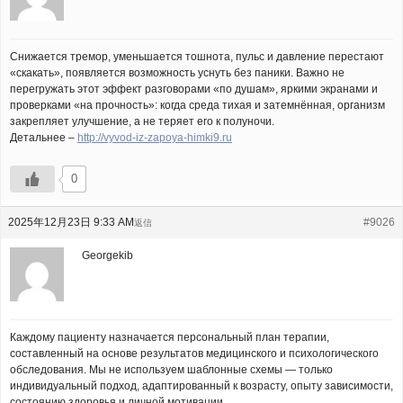
Снижается тремор, уменьшается тошнота, пульс и давление перестают
«скакать», появляется возможность уснуть без паники. Важно не
перегружать этот эффект разговорами «по душам», яркими экранами и
проверками «на прочность»: когда среда тихая и затемнённая, организм
закрепляет улучшение, а не теряет его к полуночи.
Детальнее –
http://vyvod-iz-zapoya-himki9.ru
0
2025年12月23日 9:33 AM
#9026
返信
Georgekib
Каждому пациенту назначается персональный план терапии,
составленный на основе результатов медицинского и психологического
обследования. Мы не используем шаблонные схемы — только
индивидуальный подход, адаптированный к возрасту, опыту зависимости,
состоянию здоровья и личной мотивации.