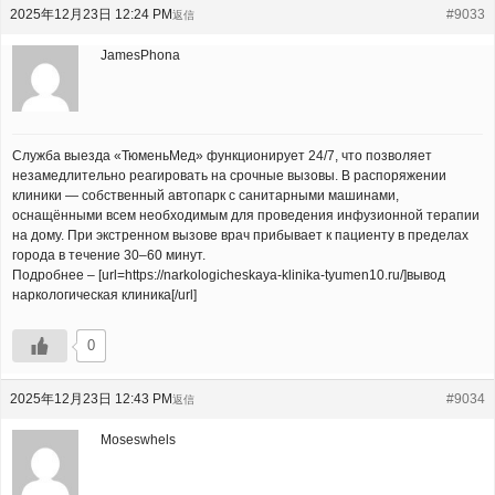
2025年12月23日 12:24 PM
#9033
返信
JamesPhona
Служба выезда «ТюменьМед» функционирует 24/7, что позволяет
незамедлительно реагировать на срочные вызовы. В распоряжении
клиники — собственный автопарк с санитарными машинами,
оснащёнными всем необходимым для проведения инфузионной терапии
на дому. При экстренном вызове врач прибывает к пациенту в пределах
города в течение 30–60 минут.
Подробнее – [url=https://narkologicheskaya-klinika-tyumen10.ru/]вывод
наркологическая клиника[/url]
0
2025年12月23日 12:43 PM
#9034
返信
Moseswhels