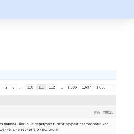
1
2
3
…
110
111
112
…
1,636
1,637
1,638
→
#9025
返信
ез паники. Важно не перегружать этот эффект разговорами «по
ение, а не теряет его к полуночи.