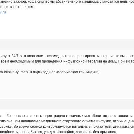
зненно важной, когда симптомы абстинентного синдрома становятся невынос
ельства, относятся:
7.ru
ует 24/7, что позволяет незамедлительно реагировать на срочные вызовы.
сем необходимым для проведения инфузионной терапии на дому. При экстре
ya-klinika-tyumen10.ru/]вывод наркологическая клиника[/url]
е — безопасно снизить концентрацию токсичных метаболитов, восстановить 
гию сна. Мы начинаем с медленного стартового объёма инфузии, чтобы оцени
ержке. Во время сеанса контролируются витальные показатели, динамика сим
собность расслабиться, усидеть спокойно, засыпать без «рывков».