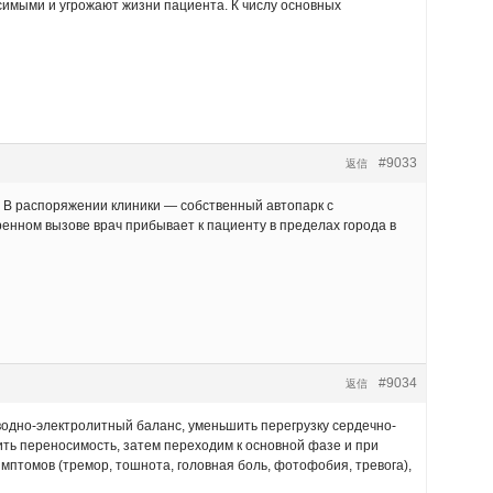
имыми и угрожают жизни пациента. К числу основных
#9033
返信
 В распоряжении клиники — собственный автопарк с
нном вызове врач прибывает к пациенту в пределах города в
#9034
返信
водно-электролитный баланс, уменьшить перегрузку сердечно-
ть переносимость, затем переходим к основной фазе и при
птомов (тремор, тошнота, головная боль, фотофобия, тревога),