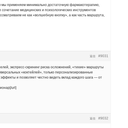
ем мы применяем минимально достаточную фармакотерапию,
е сочетание медицинских и психологических инструментов
сматриваем не как «волшебную кнопку», а как часть маршрута,
#9031
返信
елей, экспресс-скрининг риска осложнений, «тихие» маршруты
иверсальных «коктейлей», только персонализированные
эффекты и позволяет честно видеть вклад каждого шага — от
ионар[/url]
#9032
返信