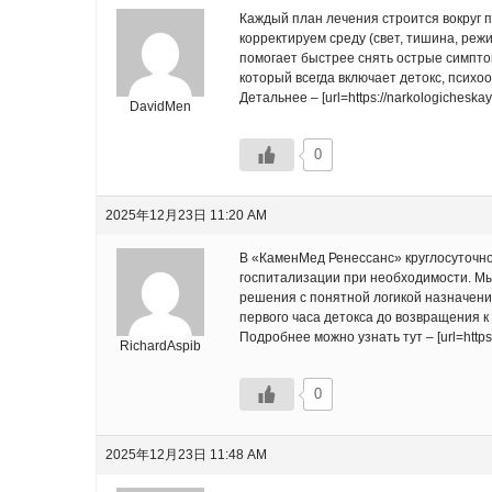
Каждый план лечения строится вокруг
корректируем среду (свет, тишина, реж
помогает быстрее снять острые симпто
который всегда включает детокс, психо
Детальнее – [url=https://narkologicheskaya
DavidMen
0
2025年12月23日 11:20 AM
В «КаменМед Ренессанс» круглосуточно
госпитализации при необходимости. М
решения с понятной логикой назначени
первого часа детокса до возвращения к
Подробнее можно узнать тут – [url=https:
RichardAspib
0
2025年12月23日 11:48 AM