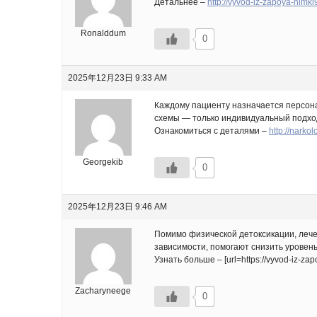
Детальнее –
http://vyvod-iz-zapoya-himki
Ronalddum
0
2025年12月23日 9:33 AM
Каждому пациенту назначается персона
схемы — только индивидуальный подход
Ознакомиться с деталями –
http://narko
Georgekib
0
2025年12月23日 9:46 AM
Помимо физической детоксикации, лече
зависимости, помогают снизить уровен
Узнать больше – [url=https://vyvod-iz-zap
Zacharyneege
0