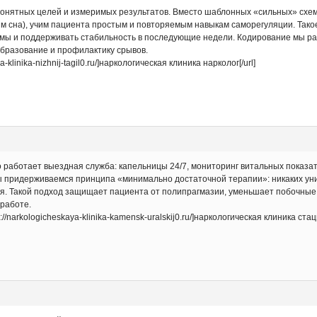
 понятных целей и измеримых результатов. Вместо шаблонных «сильных» сх
им сна), учим пациента простым и повторяемым навыкам саморегуляции. Тако
мы и поддерживать стабильность в последующие недели. Кодирование мы рас
образование и профилактику срывов.
-klinika-nizhnij-tagil0.ru/]наркологическая клиника нарколог[/url]
 работает выездная служба: капельницы 24/7, мониторинг витальных показат
ы придерживаемся принципа «минимально достаточной терапии»: никаких ун
я. Такой подход защищает пациента от полипрагмазии, уменьшает побочные 
 работе.
//narkologicheskaya-klinika-kamensk-uralskij0.ru/]наркологическая клиника стац