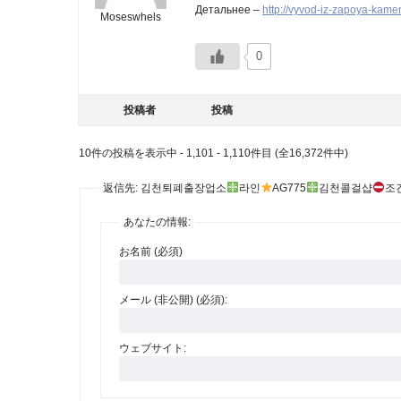
Детальнее –
http://vyvod-iz-zapoya-kamen
Moseswhels
0
投稿者
投稿
10件の投稿を表示中 - 1,101 - 1,110件目 (全16,372件中)
返信先: 김천퇴폐출장업소
라인
AG775
김천콜걸샵
조
あなたの情報:
お名前 (必須)
メール (非公開) (必須):
ウェブサイト: