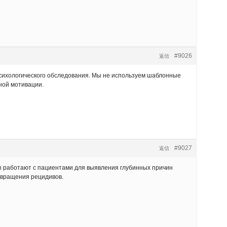
#9026
返信
психологического обследования. Мы не используем шаблонные
ной мотивации.
#9027
返信
ы работают с пациентами для выявления глубинных причин
отвращения рецидивов.