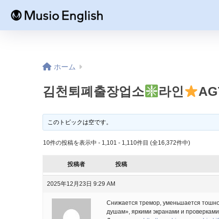
ホーム
김천퇴폐출장업소
라인
AG
このトピックは空です。
10件の投稿を表示中 - 1,101 - 1,110件目 (全16,372件中)
投稿者
投稿
2025年12月23日 9:29 AM
Снижается тремор, уменьшается тошнот
душам», яркими экранами и проверками 