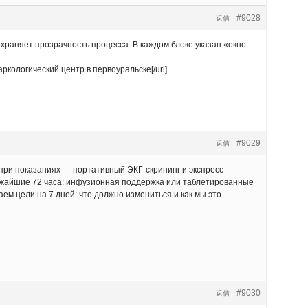
#9028
返信
храняет прозрачность процесса. В каждом блоке указан «окно
аркологический центр в первоуральске[/url]
#9029
返信
при показаниях — портативный ЭКГ-скрининг и экспресс-
лижайшие 72 часа: инфузионная поддержка или таблетированные
ем цели на 7 дней: что должно измениться и как мы это
#9030
返信