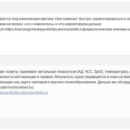
уется под клиническую картину. Она помогает быстро сориентироваться и со
чаем на вопрос «что поменялось» и что корректируем дальше.
=https://narcologicheskaya-klinika-pervouralsk0.ru/]наркологическая клиника н
дит осмотр, оценивает витальные показатели (АД, ЧСС, SpO2, температура), 
нности абстиненции и тревоги. Результаты сразу переводятся в план на б
зации сна, карта триггеров и краткое психообразование. Дальше мы обсужда
, работоспособность).
eskaya-klinika-petrozavodsk0.ru