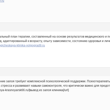
9.ru
льный план терапии, составленный на основе результатов медицинского и 
, адаптированный к возрасту, опыту зависимости, состоянию здоровья и лич
logicheskaya-klinika-volgograd9.ru
ние запоя требует комплексной психологической поддержки. Психотерапевт
ь стресса и развивают навыки самоконтроля, что критически важно для пред
oya-krasnoyarsk66.ru/]вывод из запоя клиника[/url]