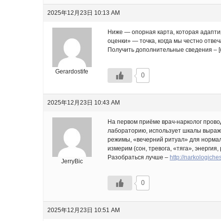
2025年12月23日 10:13 AM
Ниже — опорная карта, которая адаптир
оценки» — точка, когда мы честно отве
Получить дополнительные сведения – [url
Gerardostife
0
2025年12月23日 10:43 AM
На первом приёме врач-нарколог прово
лабораторию, использует шкалы выраже
режимы, «вечерний ритуал» для нормали
измерим (сон, тревога, «тяга», энергия
Разобраться лучше –
http://narkologich
JerryBic
0
2025年12月23日 10:51 AM