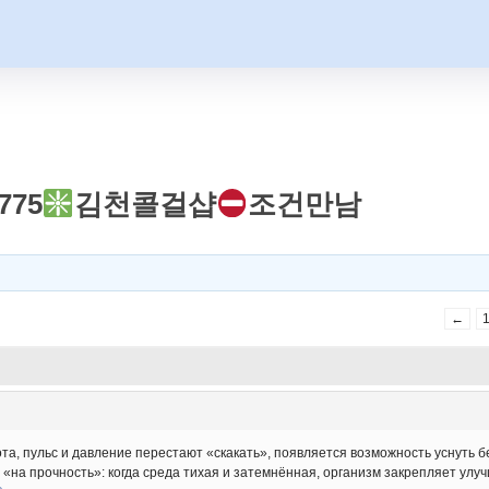
775
김천콜걸샵
조건만남
←
а, пульс и давление перестают «скакать», появляется возможность уснуть б
«на прочность»: когда среда тихая и затемнённая, организм закрепляет улучш