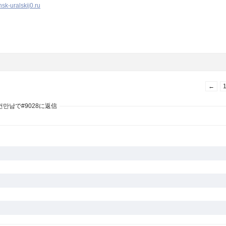
sk-uralskij0.ru
←
건만남で#9028に返信