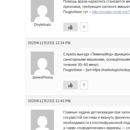
Помощь врача-нарколога становится жи
признаков, требующих срочного вмешат
Подробнее тут –
http://snyatie-lomki-rnd7
DoyleInals
0
2025年12月23日 12:24 PM
Служба выезда «ТюменьМед» функционир
санитарными машинами, оснащёнными в
течение 30–60 минут.
Подробнее – [url=https://narkologicheska
JamesPhona
0
2025年12月23日 12:43 PM
Главные задачи детоксикации при запо
сосудистой системы и вернуть физиоло
необходимости к постинфузионной подд
а также «поведенческие» маркеры — спо