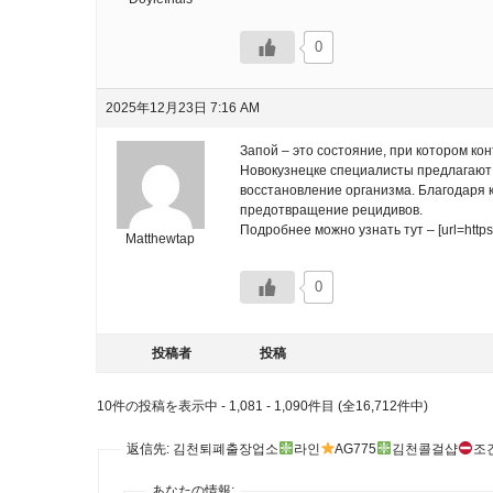
0
2025年12月23日 7:16 AM
Запой – это состояние, при котором ко
Новокузнецке специалисты предлагают
восстановление организма. Благодаря 
предотвращение рецидивов.
Подробнее можно узнать тут – [url=https:
Matthewtap
0
投稿者
投稿
10件の投稿を表示中 - 1,081 - 1,090件目 (全16,712件中)
返信先: 김천퇴폐출장업소
라인
AG775
김천콜걸샵
조
あなたの情報: