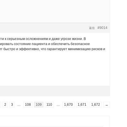
#9014
返信
сти к серьезным осложнениям и даже угрозе жизни. В
ировать состояние пациента и обеспечить безопасное
т быстро и эффективно, что гарантирует минимизацию рисков и
2
3
…
108
109
110
…
1,670
1,671
1,672
→