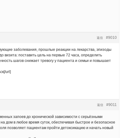
#9010
返信
вующие заболевания, прошлые реакции на лекарства, эпизоды
о визита: поставить цель на первые 72 часа, определить
ачность шагов снижает тревогу у пациента и семьи и повышает
к[/url]
#9011
返信
менных запоев до хронической зависимости с серьёзными
на дом в любое время суток, обеспечивая быстрое и безопасное
оля позволяет пациентам пройти детоксикацию и начать новый