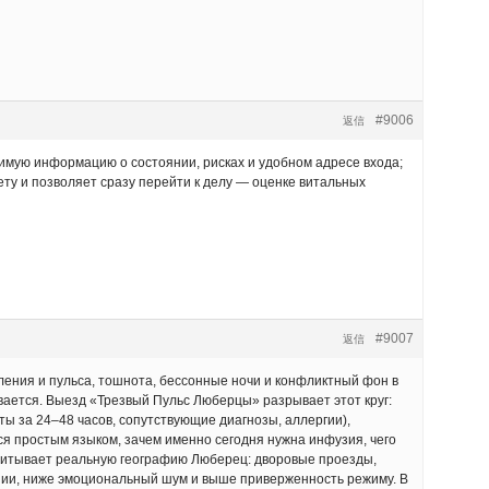
#9006
返信
имую информацию о состоянии, рисках и удобном адресе входа;
ету и позволяет сразу перейти к делу — оценке витальных
#9007
返信
вления и пульса, тошнота, бессонные ночи и конфликтный фон в
ивается. Выезд «Трезвый Пульс Люберцы» разрывает этот круг:
ты за 24–48 часов, сопутствующие диагнозы, аллергии),
ся простым языком, зачем именно сегодня нужна инфузия, чего
учитывает реальную географию Люберец: дворовые проезды,
апии, ниже эмоциональный шум и выше приверженность режиму. В