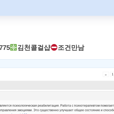
775
김천콜걸샵
조건만남
←
1
ляется психологическая реабилитация. Работа с психотерапевтом помогает 
 управления эмоциями. Это существенно улучшает общее состояние и способ