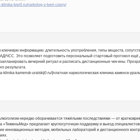
-klinika-tver0.ru/narkolog-v-tveri-czeny/
 ключевую информацию: длительность употребления, типы веществ, сопутст
 АД/ЧСС. Это позволяет подготовить персональный стартовый протокол ещё д
), запланировать вечерний ритуал и расписать дистанционные чек-ины. Прозр
го результата.
ya-klinika-kamensk-uralskij0.ru/]платная наркологическая клиника каменск-уральс
алкоголизм нередко оборачивается тяжёлыми последствиями — от кратковре
а «ТюменьМед» предлагает круглосуточную поддержку и выезд специалистов 
ие инновационных методик, мобильных лабораторий и дистанционного контр
иях.