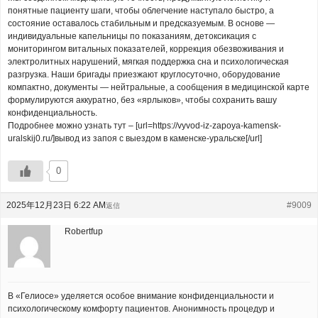
понятные пациенту шаги, чтобы облегчение наступало быстро, а
состояние оставалось стабильным и предсказуемым. В основе —
индивидуальные капельницы по показаниям, детоксикация с
мониторингом витальных показателей, коррекция обезвоживания и
электролитных нарушений, мягкая поддержка сна и психологическая
разгрузка. Наши бригады приезжают круглосуточно, оборудование
компактно, документы — нейтральные, а сообщения в медицинской карте
формулируются аккуратно, без «ярлыков», чтобы сохранить вашу
конфиденциальность.
Подробнее можно узнать тут – [url=https://vyvod-iz-zapoya-kamensk-
uralskij0.ru/]вывод из запоя с выездом в каменске-уральске[/url]
0
2025年12月23日 6:22 AM
#9009
返信
Robertfup
В «Гелиосе» уделяется особое внимание конфиденциальности и
психологическому комфорту пациентов. Анонимность процедур и