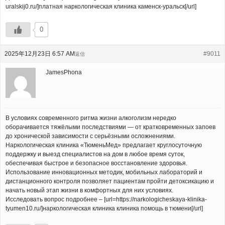
uralskij0.ru/]платная наркологическая клиника каменск-уральск[/url]
0
2025年12月23日 6:57 AM
#9011
返信
JamesPhona
В условиях современного ритма жизни алкоголизм нередко
оборачивается тяжёлыми последствиями — от кратковременных запоев
до хронической зависимости с серьёзными осложнениями.
Наркологическая клиника «ТюменьМед» предлагает круглосуточную
поддержку и выезд специалистов на дом в любое время суток,
обеспечивая быстрое и безопасное восстановление здоровья.
Использование инновационных методик, мобильных лабораторий и
дистанционного контроля позволяет пациентам пройти детоксикацию и
начать новый этап жизни в комфортных для них условиях.
Исследовать вопрос подробнее – [url=https://narkologicheskaya-klinika-
tyumen10.ru/]наркологическая клиника клиника помощь в тюмени[/url]