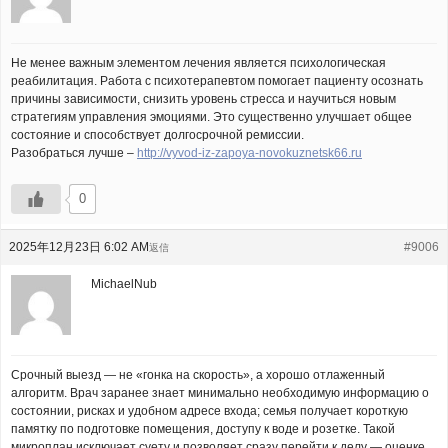
Не менее важным элементом лечения является психологическая
реабилитация. Работа с психотерапевтом помогает пациенту осознать
причины зависимости, снизить уровень стресса и научиться новым
стратегиям управления эмоциями. Это существенно улучшает общее
состояние и способствует долгосрочной ремиссии.
Разобраться лучше –
http://vyvod-iz-zapoya-novokuznetsk66.ru
0
2025年12月23日 6:02 AM
#9006
返信
MichaelNub
Срочный выезд — не «гонка на скорость», а хорошо отлаженный
алгоритм. Врач заранее знает минимально необходимую информацию о
состоянии, рисках и удобном адресе входа; семья получает короткую
памятку по подготовке помещения, доступу к воде и розетке. Такой
микроплан исключает суету и позволяет сразу перейти к делу — оценке