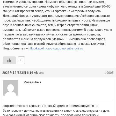
тремора и уровень тревоги. На месте объясняется простым языком,
зачем именно сегодня нужна инфузия, чего ожидать в ближайшие 30–60
минут и как провести вечер, чтобы эффект не «сгорел» к полуночи.
Домашний формат учитывает реальную географию Люберец: дворовые
проезды, часы пик, необходимость сохранять приватность. Чем меньше
пауз и социальных контактов, тем быстрее старт терапии, ниже
эмоциональный шум и выше приверженность режиму. В результате уже в
первые часы выравнивается пульс, снижается тремор и тошнота,
появляется шанс на первую ровную ночь — именно она превращает
облегчение «на час» в устойчивую стабилизацию на несколько суток.
Подробнее тут –
http://kapelnica-ot-zapoya-lyubercy9.ru
0
2025年12月23日 6:16 AM
#9008
返信
Moseswhels
Наркологическая клиника «Трезвый Урал» специализируется на
безопасном и деликатном выведении из запоя с выездом врача на дом.
Мы соединяем медицинскую точность, продуманную логистику и