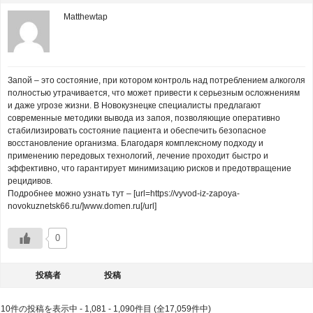
Matthewtap
Запой – это состояние, при котором контроль над потреблением алкоголя
полностью утрачивается, что может привести к серьезным осложнениям
и даже угрозе жизни. В Новокузнецке специалисты предлагают
современные методики вывода из запоя, позволяющие оперативно
стабилизировать состояние пациента и обеспечить безопасное
восстановление организма. Благодаря комплексному подходу и
применению передовых технологий, лечение проходит быстро и
эффективно, что гарантирует минимизацию рисков и предотвращение
рецидивов.
Подробнее можно узнать тут – [url=https://vyvod-iz-zapoya-
novokuznetsk66.ru/]www.domen.ru[/url]
0
投稿者
投稿
10件の投稿を表示中 - 1,081 - 1,090件目 (全17,059件中)