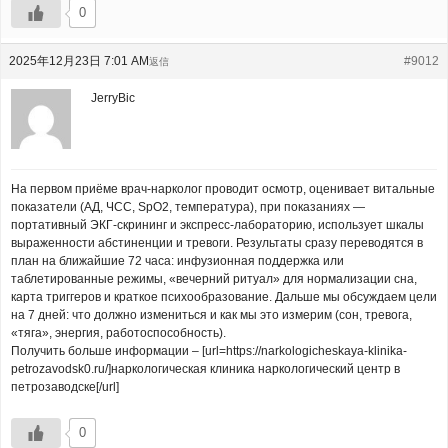
0
2025年12月23日 7:01 AM
#9012
返信
JerryBic
На первом приёме врач-нарколог проводит осмотр, оценивает витальные
показатели (АД, ЧСС, SpO2, температура), при показаниях —
портативный ЭКГ-скрининг и экспресс-лабораторию, использует шкалы
выраженности абстиненции и тревоги. Результаты сразу переводятся в
план на ближайшие 72 часа: инфузионная поддержка или
таблетированные режимы, «вечерний ритуал» для нормализации сна,
карта триггеров и краткое психообразование. Дальше мы обсуждаем цели
на 7 дней: что должно измениться и как мы это измерим (сон, тревога,
«тяга», энергия, работоспособность).
Получить больше информации – [url=https://narkologicheskaya-klinika-
petrozavodsk0.ru/]наркологическая клиника наркологический центр в
петрозаводске[/url]
0