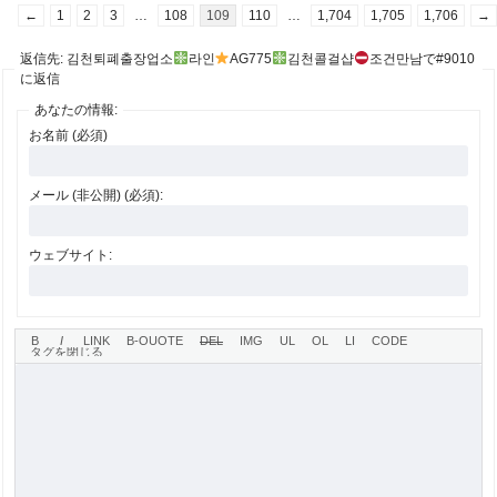
←
1
2
3
…
108
109
110
…
1,704
1,705
1,706
→
返信先: 김천퇴폐출장업소
라인
AG775
김천콜걸샵
조건만남で#9010
に返信
あなたの情報:
お名前 (必須)
メール (非公開) (必須):
ウェブサイト: