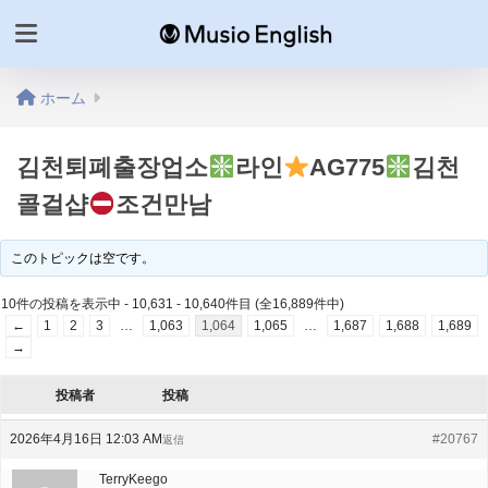
ホーム
김천퇴폐출장업소
라인
AG775
김천
콜걸샵
조건만남
このトピックは空です。
10件の投稿を表示中 - 10,631 - 10,640件目 (全16,889件中)
←
1
2
3
…
1,063
1,064
1,065
…
1,687
1,688
1,689
→
投稿者
投稿
2026年4月16日 12:03 AM
#20767
返信
TerryKeego