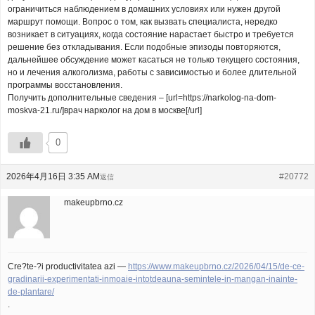
ограничиться наблюдением в домашних условиях или нужен другой
маршрут помощи. Вопрос о том, как вызвать специалиста, нередко
возникает в ситуациях, когда состояние нарастает быстро и требуется
решение без откладывания. Если подобные эпизоды повторяются,
дальнейшее обсуждение может касаться не только текущего состояния,
но и лечения алкоголизма, работы с зависимостью и более длительной
программы восстановления.
Получить дополнительные сведения – [url=https://narkolog-na-dom-
moskva-21.ru/]врач нарколог на дом в москве[/url]
0
2026年4月16日 3:35 AM
#20772
返信
makeupbrno.cz
Cre?te-?i productivitatea azi —
https://www.makeupbrno.cz/2026/04/15/de-ce-
gradinarii-experimentati-inmoaie-intotdeauna-semintele-in-mangan-inainte-
de-plantare/
.