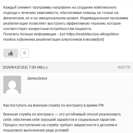
Каждый элемент программы направлен на создание комплексного
подхода к лечению зависимости, обеспечивая помощь не только на
физическом, но и на эмоциональном уровне. Индивидуальная программа
реабилитации позволяет выстроить эффективную терапию, которая
соответствует конкретным потребностям пациента.
Получить больше информации – [url=https://reabilitacziya-alkogolikov-
moskva.ru/]клиника реабилитации алкоголиков в москве[/url]
0
2026年4月16日 7:00 AM
#20776
返信
JamesJeavy
Как поступить на военную службу по контракту в армию РФ
Военная служба по контракту — это устойчивый способ реализовать
себя, обеспечив себе хороший заработок и социальные гарантии.
Процесс поступления на службу требует аккуратности к деталям и
пошагового выполнения ряда условий.