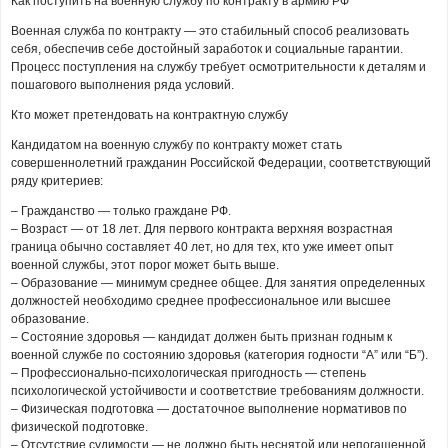
Как поступить на военную службу по контракту в армию РФ
Военная служба по контракту — это стабильный способ реализовать
себя, обеспечив себе достойный заработок и социальные гарантии.
Процесс поступления на службу требует осмотрительности к деталям и
пошагового выполнения ряда условий.
Кто может претендовать на контрактную службу
Кандидатом на военную службу по контракту может стать
совершеннолетний гражданин Российской Федерации, соответствующий
ряду критериев:
– Гражданство — только граждане РФ.
– Возраст — от 18 лет. Для первого контракта верхняя возрастная
граница обычно составляет 40 лет, но для тех, кто уже имеет опыт
военной службы, этот порог может быть выше.
– Образование — минимум среднее общее. Для занятия определенных
должностей необходимо среднее профессиональное или высшее
образование.
– Состояние здоровья — кандидат должен быть признан годным к
военной службе по состоянию здоровья (категория годности “А” или “Б”).
– Профессионально-психологическая пригодность — степень
психологической устойчивости и соответствие требованиям должности.
– Физическая подготовка — достаточное выполнение нормативов по
физической подготовке.
– Отсутствие судимости — не должно быть неснятой или непогашенной