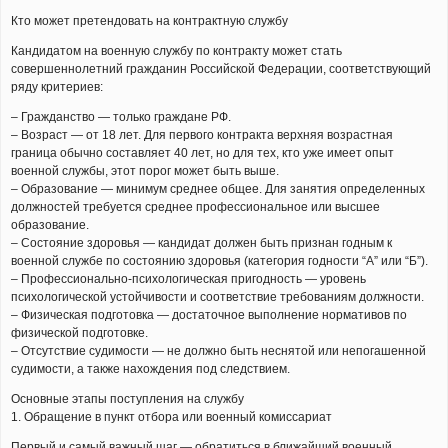
Кто может претендовать на контрактную службу
Кандидатом на военную службу по контракту может стать
совершеннолетний гражданин Российской Федерации, соответствующий
ряду критериев:
– Гражданство — только граждане РФ.
– Возраст — от 18 лет. Для первого контракта верхняя возрастная
граница обычно составляет 40 лет, но для тех, кто уже имеет опыт
военной службы, этот порог может быть выше.
– Образование — минимум среднее общее. Для занятия определенных
должностей требуется среднее профессиональное или высшее
образование.
– Состояние здоровья — кандидат должен быть признан годным к
военной службе по состоянию здоровья (категория годности “А” или “Б”).
– Профессионально-психологическая пригодность — уровень
психологической устойчивости и соответствие требованиям должности.
– Физическая подготовка — достаточное выполнение нормативов по
физической подготовке.
– Отсутствие судимости — не должно быть неснятой или непогашенной
судимости, а также нахождения под следствием.
Основные этапы поступления на службу
1. Обращение в пункт отбора или военный комиссариат
Первый и самый важный шаг — обратиться в ближайший военный