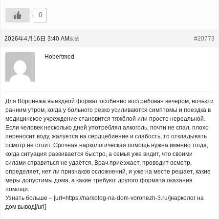
0
2026年4月16日 3:40 AM
#20773
返信
Hobertmed
Для Воронежа выездной формат особенно востребован вечером, ночью и
ранним утром, когда у больного резко усиливаются симптомы и поездка в
медицинское учреждение становится тяжёлой или просто нереальной.
Если человек несколько дней употреблял алкоголь, почти не спал, плохо
переносит воду, жалуется на сердцебиение и слабость, то откладывать
осмотр не стоит. Срочная наркологическая помощь нужна именно тогда,
когда ситуация развивается быстро, а семья уже видит, что своими
силами справиться не удаётся. Врач приезжает, проводит осмотр,
определяет, нет ли признаков осложнений, и уже на месте решает, какие
меры допустимы дома, а какие требуют другого формата оказания
помощи.
Узнать больше – [url=https://narkolog-na-dom-voronezh-3.ru/]нарколог на
дом вывод[/url]