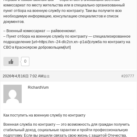
комиссариат по месту жительства или в специально организованный
пункт отбора на военную службу по контракту. Там вы получите всю
необходимую информацию, консультацию специалистов и список
документов.
– Военный комиссариат — райвоенкомат.
– Пункт отбора на военную службу по контракту — специализированное
подразделение [url=https://xn--24-dlc2cn.xn--p1ai/]служба по контракту на
СВО в Красноярске добровольцем[/url]
0
2026年4月16日 7:02 AM
#20777
返信
RichardVum
Как поступить на военную службу по контракту
Военная служба по контракту — это возможность для граждан получить
стабильный доход, социальные гарантии и пройти профессиональную
подготовку. Если вы решили связать свою жизнь с защитой Отечества,