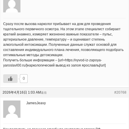
Сразу после вызова нарколог прибывает на дом для проведения
тщательного первичного осмотра. На этом этапе специалист собирает
краткий анамнез, измеряет жизненно важные показатели – пульс,
артериальное давление, температуру – и оценивает степень
алкогольной интоксикации. Полученные данные служат основой для
составления индивидуального плана лечения, позволяющего подобрать
оптимальные методы детоксикации.
Получить больше информации – [url=https://vyvod-iz-zapoya-
yaroslavl00.ru/]наркологический вывод из запоя ярославль[/url]
0
2026年4月16日 1:03 AM
#20768
返信
JamesJeavy