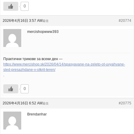
0
2026年4月16日 3:57 AM
#20774
返信
mercishopwww393
Практични трикове за всеки ден —
https://www.mercishop.sk/2026/04/14/spasyavane-na-zeleto-ot-uvyahvane-
sled-presazhdane-v-otkrit-teren/
.
0
2026年4月16日 6:52 AM
#20775
返信
Brendanhar