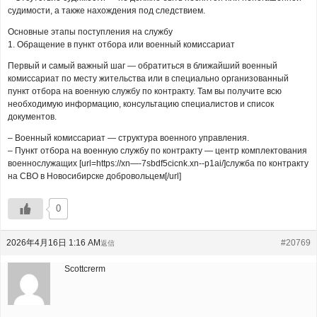
судимости, а также нахождения под следствием.
Основные этапы поступления на службу
1. Обращение в пункт отбора или военный комиссариат
Первый и самый важный шаг — обратиться в ближайший военный
комиссариат по месту жительства или в специально организованный
пункт отбора на военную службу по контракту. Там вы получите всю
необходимую информацию, консультацию специалистов и список
документов.
– Военный комиссариат — структура военного управления.
– Пункт отбора на военную службу по контракту — центр комплектования
военнослужащих [url=https://xn—-7sbdf5cicnk.xn--p1ai/]служба по контракту
на СВО в Новосибирске добровольцем[/url]
0
2026年4月16日 1:16 AM
#20769
返信
Scottcrerm