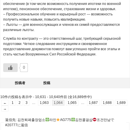
обеспечение (в том числе возможность получения ипотеки по военной
ипотеке), пенсионное обеспечение, страхование жизни и здоровья.
– Профессиональное обучение и карьерный рост — возможность
получить новые навыки, повысить квалификацию.
– Льготы — для военнослужащих и членов их семей предоставляются
различные льготы.
Служба по контракту — это ответственный шаг, требующий серьезной
подготовки. Четкое следование инструкциям и своевременное
предоставление документов помогут вам успешно пройти все этапы и
стать частью Вооруженных Сил Российской Федерации.
0
投稿者
投稿
10件の投稿を表示中 - 10,631 - 10,640件目 (全16,889件中)
←
1
2
3
…
1,063
1,064
1,065
…
1,687
1,688
1,689
→
返信先: 김천퇴폐출장업소
라인
AG775
김천콜걸샵
조건만남で
#20777に返信