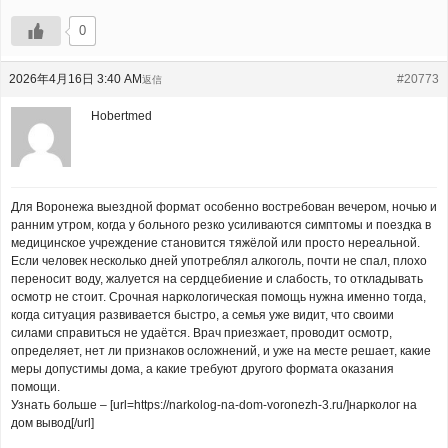
0
2026年4月16日 3:40 AM
#20773
返信
Hobertmed
Для Воронежа выездной формат особенно востребован вечером, ночью и
ранним утром, когда у больного резко усиливаются симптомы и поездка в
медицинское учреждение становится тяжёлой или просто нереальной.
Если человек несколько дней употреблял алкоголь, почти не спал, плохо
переносит воду, жалуется на сердцебиение и слабость, то откладывать
осмотр не стоит. Срочная наркологическая помощь нужна именно тогда,
когда ситуация развивается быстро, а семья уже видит, что своими
силами справиться не удаётся. Врач приезжает, проводит осмотр,
определяет, нет ли признаков осложнений, и уже на месте решает, какие
меры допустимы дома, а какие требуют другого формата оказания
помощи.
Узнать больше – [url=https://narkolog-na-dom-voronezh-3.ru/]нарколог на
дом вывод[/url]