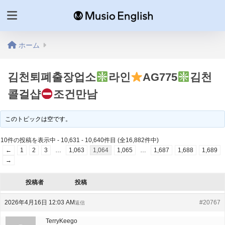
ホーム
김천퇴폐출장업소
라인
AG775
김천
콜걸샵
조건만남
このトピックは空です。
10件の投稿を表示中 - 10,631 - 10,640件目 (全16,882件中)
←
1
2
3
…
1,063
1,064
1,065
…
1,687
1,688
1,689
→
投稿者
投稿
2026年4月16日 12:03 AM
#20767
返信
TerryKeego