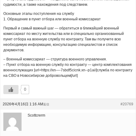
судимости, а также нахождения под следствием.
Основные этапы поступления на службу
1. Обращение в пункт отбора или военный комиссариат
Первый и самый важный шаг — обратиться в ближайший военный
комиссариат по месту жительства или в специально организованный
пункт отбора на военную службу по контракту. Там вы получите всю
необходимую информацию, консультацию специалистов и список
документов.
– Военный комиссариат — структура военного управления.
– Пункт отбора на военную службу по контракту — центр комплектования
военнослужащих [url=https://xn—-7sbdf5cicnk.xn--p1ai/]служба по контракту
на СВО в Новосибирске добровольцем[/url]
0
2026年4月16日 1:16 AM
#20769
返信
Scottcrerm