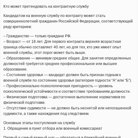
Кто может претендовать на контрактную службу
Кандидатом на военную службу по контракту может стать
совершеннолетний гражданин Российской Федерации, соответствующий
ряду критериев:
– Гражданство — только граждане РФ.
– Возраст — от 18 лет. Для первого контракта верхняя возрастная
граница обычно составляет 40 лет, но для тех, кто уже имеет опыт
военной службы, этот порог может быть выше.
– Образование — минимум среднее общее. Для занятия определенных
должностей требуется среднее профессиональное или высшее
образование.
– Состояние здоровья — кандидат должен быть признан годным к
военной службе по состоянию здоровья (категория годности “А” или “Б”).
– Профессионально-психологическая пригодность — уровень
психологической устойчивости и соответствие требованиям должности.
– Физическая подготовка — достаточное выполнение нормативов по
физической подготовке.
– Отсутствие судимости — не должно быть неснятой или непогашенной
судимости, а также нахождения под следствием.
Основные этапы поступления на службу
1. Обращение в пункт отбора или военный комиссариат
Первый и самый важный шаг — обратиться в ближайший военный