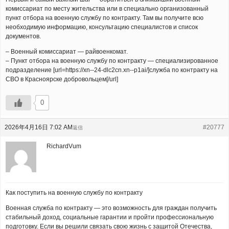
комиссариат по месту жительства или в специально организованный
пункт отбора на военную службу по контракту. Там вы получите всю
необходимую информацию, консультацию специалистов и список
документов.
– Военный комиссариат — райвоенкомат.
– Пункт отбора на военную службу по контракту — специализированное
подразделение [url=https://xn--24-dlc2cn.xn--p1ai/]служба по контракту на
СВО в Красноярске добровольцем[/url]
0
2026年4月16日 7:02 AM
#20777
返信
RichardVum
Как поступить на военную службу по контракту
Военная служба по контракту — это возможность для граждан получить
стабильный доход, социальные гарантии и пройти профессиональную
подготовку. Если вы решили связать свою жизнь с защитой Отечества,