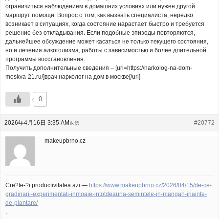
ограничиться наблюдением в домашних условиях или нужен другой
маршрут помощи. Вопрос о том, как вызвать специалиста, нередко
возникает в ситуациях, когда состояние нарастает быстро и требуется
решение без откладывания. Если подобные эпизоды повторяются,
дальнейшее обсуждение может касаться не только текущего состояния,
но и лечения алкоголизма, работы с зависимостью и более длительной
программы восстановления.
Получить дополнительные сведения – [url=https://narkolog-na-dom-
moskva-21.ru/]врач нарколог на дом в москве[/url]
0
2026年4月16日 3:35 AM
#20772
返信
makeupbrno.cz
Cre?te-?i productivitatea azi —
https://www.makeupbrno.cz/2026/04/15/de-ce-
gradinarii-experimentati-inmoaie-intotdeauna-semintele-in-mangan-inainte-
de-plantare/
.