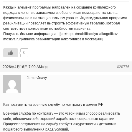
Каждый элемент программы направлен на создание комплексного
подхода к лечению зависимости, обеспечивая помощь не только на
физическом, но и на эмоциональном уровне. Индивидуальная программа
реабилитации позволяет выстроить эффективную терапию, которая
соответствует конкретным потребностям пациента.
Получить больше информации – [url=https://reabilitacziya-alkogolikov-
moskva.ru/]клиника реабилитации алкоголиков в москве[/url]
0
2026年4月16日 7:00 AM
#20776
返信
JamesJeavy
Как поступить на военную службу по контракту в армию РФ
Военная служба по контракту — это устойчивый способ реализовать
себя, обеспечив себе хороший заработок и социальные гарантии.
Процесс поступления на службу требует аккуратности к деталям и
пошагового выполнения ряда условий.