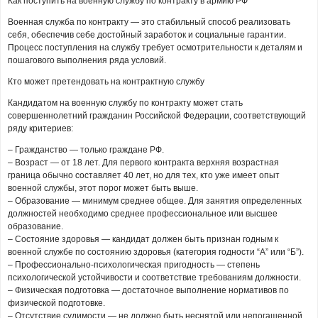
Как поступить на военную службу по контракту в армию РФ
Военная служба по контракту — это стабильный способ реализовать
себя, обеспечив себе достойный заработок и социальные гарантии.
Процесс поступления на службу требует осмотрительности к деталям и
пошагового выполнения ряда условий.
Кто может претендовать на контрактную службу
Кандидатом на военную службу по контракту может стать
совершеннолетний гражданин Российской Федерации, соответствующий
ряду критериев:
– Гражданство — только граждане РФ.
– Возраст — от 18 лет. Для первого контракта верхняя возрастная
граница обычно составляет 40 лет, но для тех, кто уже имеет опыт
военной службы, этот порог может быть выше.
– Образование — минимум среднее общее. Для занятия определенных
должностей необходимо среднее профессиональное или высшее
образование.
– Состояние здоровья — кандидат должен быть признан годным к
военной службе по состоянию здоровья (категория годности “А” или “Б”).
– Профессионально-психологическая пригодность — степень
психологической устойчивости и соответствие требованиям должности.
– Физическая подготовка — достаточное выполнение нормативов по
физической подготовке.
– Отсутствие судимости — не должно быть неснятой или непогашенной