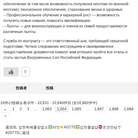
обеспечение (в том числе возможность получения ипотеки по военной
ипотеке), пенсионное обеспечение, страхование жизни и здоровья.
– Профессиональное обучение и карьерный рост — возможность
получить новые навыки, повысить квалификацию.
– Льготы — для военнослужащих и членов их семей предоставляются
различные льготы.
Служба по контракту — это ответственный шаг, требующий серьезной
подготовки. Четкое следование инструкциям и своевременное
предоставление документов помогут вам успешно пройти все этапы и
стать частью Вооруженных Сил Российской Федерации.
0
投稿者
投稿
10件の投稿を表示中 - 10,631 - 10,640件目 (全16,882件中)
←
1
2
3
…
1,063
1,064
1,065
…
1,687
1,688
1,689
→
返信先: 김천퇴폐출장업소
라인
AG775
김천콜걸샵
조건만남で
#20775に返信