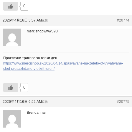
0
2026年4月16日 3:57 AM
#20774
返信
mercishopwww393
Практични трикове за всеки ден —
https://www.mercishop.sk/2026/04/14/spasyavane-na-zeleto-ot-uvyahvane-
sled-presazhdane-v-otkrit-teren/
.
0
2026年4月16日 6:52 AM
#20775
返信
Brendanhar