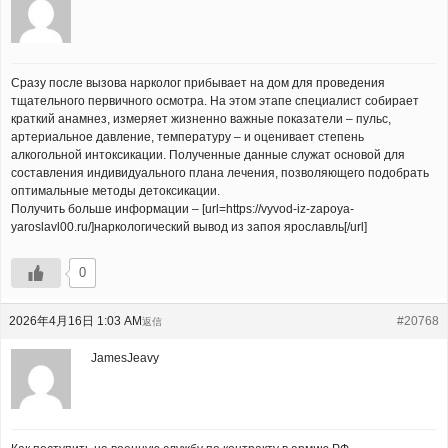
Сразу после вызова нарколог прибывает на дом для проведения
тщательного первичного осмотра. На этом этапе специалист собирает
краткий анамнез, измеряет жизненно важные показатели – пульс,
артериальное давление, температуру – и оценивает степень
алкогольной интоксикации. Полученные данные служат основой для
составления индивидуального плана лечения, позволяющего подобрать
оптимальные методы детоксикации.
Получить больше информации – [url=https://vyvod-iz-zapoya-
yaroslavl00.ru/]наркологический вывод из запоя ярославль[/url]
0
2026年4月16日 1:03 AM
#20768
返信
JamesJeavy