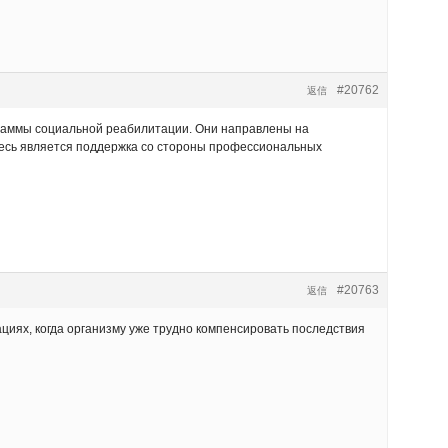
#20762
返信
граммы социальной реабилитации. Они направлены на
есь является поддержка со стороны профессиональных
#20763
返信
ациях, когда организму уже трудно компенсировать последствия