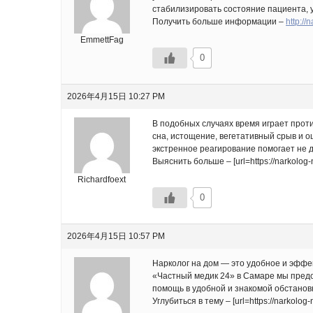
стабилизировать состояние пациента, 
Получить больше информации –
http:/
EmmettFag
0
2026年4月15日 10:27 PM
В подобных случаях время играет прот
сна, истощение, вегетативный срыв и 
экстренное реагирование помогает не д
Выяснить больше – [url=https://narkolog
Richardfoext
0
2026年4月15日 10:57 PM
Нарколог на дом — это удобное и эффек
«Частный медик 24» в Самаре мы предо
помощь в удобной и знакомой обстановк
Углубиться в тему – [url=https://narkolo