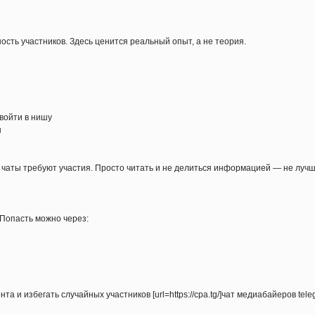
сть участников. Здесь ценится реальный опыт, а не теория.
войти в нишу
ы
 чаты требуют участия. Просто читать и не делиться информацией — не лучш
 Попасть можно через:
а и избегать случайных участников [url=https://cpa.tg/]чат медиабайеров teleg