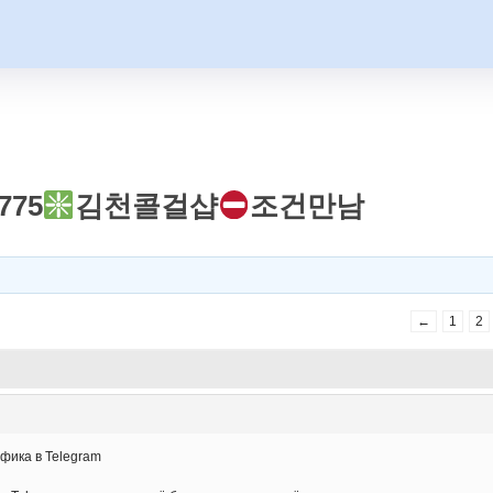
775
김천콜걸샵
조건만남
←
1
2
фика в Telegram