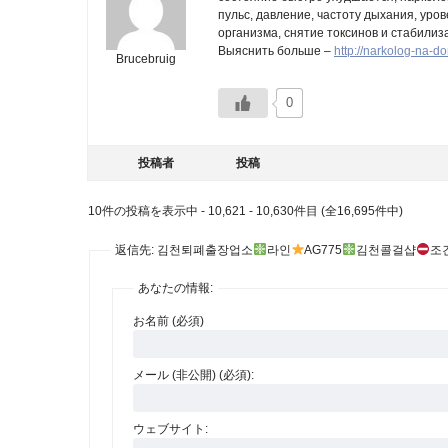
пульс, давление, частоту дыхания, уро
организма, снятие токсинов и стабили
Выяснить больше –
http://narkolog-na-d
Brucebruig
0
投稿者
投稿
10件の投稿を表示中 - 10,621 - 10,630件目 (全16,695件中)
返信先: 김천퇴폐출장업소
라인
AG775
김천콜걸샵
조
あなたの情報:
お名前 (必須)
メール (非公開) (必須):
ウェブサイト: