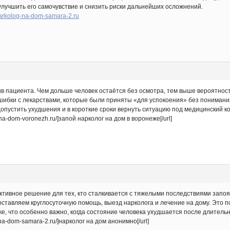
улучшить его самочувствие и снизить риски дальнейших осложнений.
/narkolog-na-dom-samara-2.ru
ив пациента. Чем дольше человек остаётся без осмотра, тем выше вероятнос
ошибки с лекарствами, которые были приняты «для успокоения» без пониман
опустить ухудшения и в короткие сроки вернуть ситуацию под медицинский к
-na-dom-voronezh.ru/]запой нарколог на дом в воронеже[/url]
тивное решение для тех, кто сталкивается с тяжелыми последствиями запоя 
ставляем круглосуточную помощь, выезд нарколога и лечение на дому. Это
е, что особенно важно, когда состояние человека ухудшается после длительн
g-na-dom-samara-2.ru/]нарколог на дом анонимно[/url]