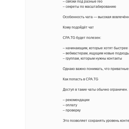
– связки под разные гео
– секреты по масштабированию
Особенность чата — высокая вовлечённо
Кому подойдёт чат
CPA.TG будет полезен:
– начинающим, которые хотят быстрее 
– вебмастерам, ищущим новые подход
– группам, которым нужны контакты
Однако важно понимать, что приватные
Как попасть в CPA.TG
Доступ в такие чаты обычно ограничен.
– рекомендации
– оплату
– проверку
Это позволяет сохранять уровень контент