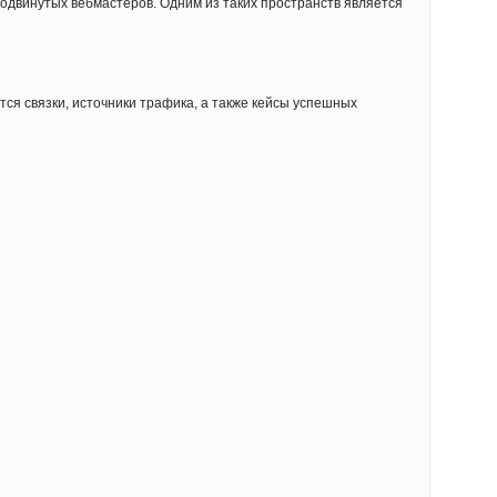
одвинутых вебмастеров. Одним из таких пространств является
ся связки, источники трафика, а также кейсы успешных