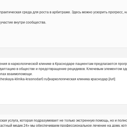
практическая среда для роста в арбитраже. Здесь можно ускорить прогресс, н
а участие внутри сообщества.
ения в наркологической клинике в Краснодаре пациентам предлагаются про
адаптацию в обществе и предотвращение рецидивов. Ключевым элементом зд
уппах взаимопомощи.
cheskaya-klinika-krasnodar0.ru/]наркологическая клиника краснодар.[/url]
ская услуга, которая подразумевает не только экстренную помощь, но и пол
Частный медик 24» мы обеспечиваем профессиональное лечение на дому, кото