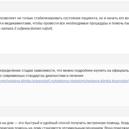
зволяет не только стабилизировать состояние пациента, но и начать его вос
 и медикаментами, чтобы провести все необходимые процедуры и помочь пац
-samara-2.ru/]www.domen.ru[/url]
определение стадии зависимости, что можно подробнее изучить на официал
 современных стандартах диагностики и лечения.
ologicheskaya-klinika-krasnodar0.ru/platnaya-narkologicheskaya-klinika-krasnodar/
 на дом — это быстрый и удобный способ получить экстренную помощь. Когда
гическая помощь на дому становится оптимальным решением. Врач приезжае