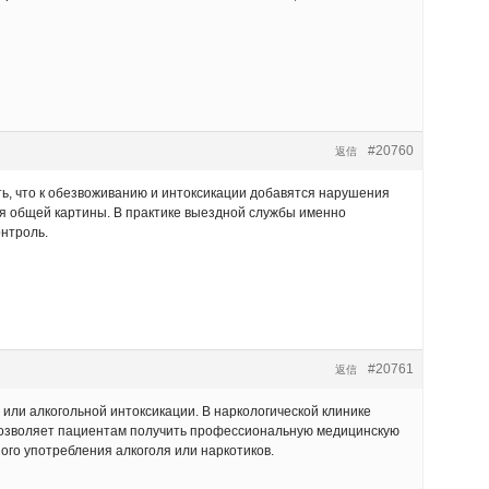
#20760
返信
ть, что к обезвоживанию и интоксикации добавятся нарушения
ия общей картины. В практике выездной службы именно
онтроль.
#20761
返信
или алкогольной интоксикации. В наркологической клинике
 позволяет пациентам получить профессиональную медицинскую
ого употребления алкоголя или наркотиков.