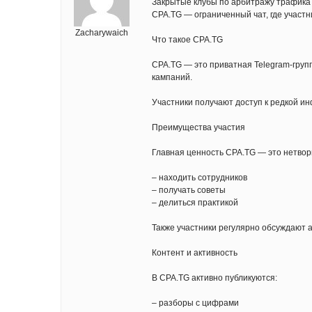
Закрытые клубы по арбитражу трафика 
CPA.TG — ограниченный чат, где участ
Zacharywaich
Что такое CPA.TG
CPA.TG — это приватная Telegram-груп
кампаний.
Участники получают доступ к редкой ин
Преимущества участия
Главная ценность CPA.TG — это нетворк
– находить сотрудников
– получать советы
– делиться практикой
Также участники регулярно обсуждают 
Контент и активность
В CPA.TG активно публикуются:
– разборы с цифрами