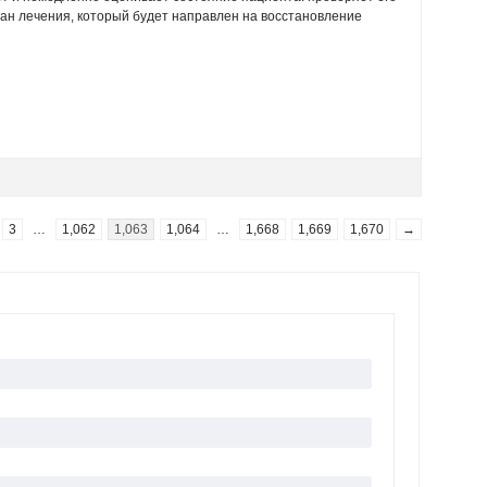
план лечения, который будет направлен на восстановление
3
…
1,062
1,063
1,064
…
1,668
1,669
1,670
→