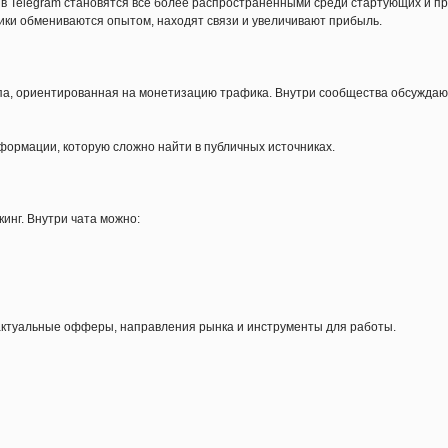
в Telegram становятся всё более распространёнными среди стартующих и пр
ники обмениваются опытом, находят связи и увеличивают прибыль.
па, ориентированная на монетизацию трафика. Внутри сообщества обсуждают
формации, которую сложно найти в публичных источниках.
инг. Внутри чата можно:
актуальные офферы, направления рынка и инструменты для работы.