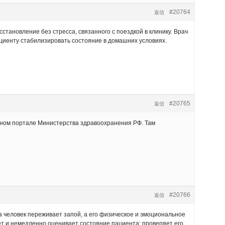
#20764
返信
становление без стресса, связанного с поездкой в клинику. Врач
иенту стабилизировать состояние в домашних условиях.
#20765
返信
ьном портале Министерства здравоохранения РФ. Там
#20766
返信
 человек переживает запой, а его физическое и эмоциональное
т и немедленно оценивает состояние пациента: проверяет его