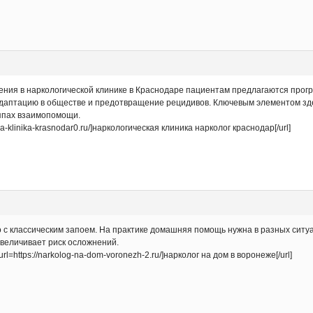
ения в наркологической клинике в Краснодаре пациентам предлагаются про
адаптацию в обществе и предотвращение рецидивов. Ключевым элементом зд
уппах взаимопомощи.
ya-klinika-krasnodar0.ru/]наркологическая клиника нарколог краснодар[/url]
о с классическим запоем. На практике домашняя помощь нужна в разных ситу
увеличивает риск осложнений.
=https://narkolog-na-dom-voronezh-2.ru/]нарколог на дом в воронеже[/url]