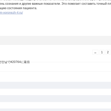
вень сознания и другие важные показатели. Это помогает составить точный 
зацию состояния пациента.
om-voronezh-4.ru/
←
1
2
건만남で#20764に返信