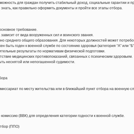
зможность для граждан получить стабильный доход, социальные гарантии и п
 знать, как правильно оформить документы и пройти все этапы отбора.
основное требование.
 зависит от вида вооруженных сил и воинского звания.
чно среднего общего образования. Для некоторых должностей может потреб
н быть годен к военной службе по состоянию здоровья (категория “А” или “Б”
ительные результаты по нормативам физической подготовки.
утствие медицинских противопоказаний, связанных с психическим здоровьем.
ыть неснятой или непогашенной судимости.
тбора
миссариат по месту жительства или в ближайший пункт отбора на военную сл
комиссию (ВВК) для определения категории годности к военной службе.
отбор (ППО)