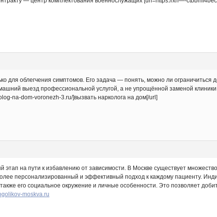
нтракту — центр комплектования военнослужащих [url=https://xn—-ctbbmf4beca
лько для облегчения симптомов. Его задача — понять, можно ли ограничитьс
омашний выезд профессиональной услугой, а не упрощённой заменой клиники
kolog-na-dom-voronezh-3.ru/]вызвать нарколога на дом[/url]
й этап на пути к избавлению от зависимости. В Москве существует множест
более персонализированный и эффективный подход к каждому пациенту. Инд
 также его социальное окружение и личные особенности. Это позволяет добит
lkogolikov-moskva.ru