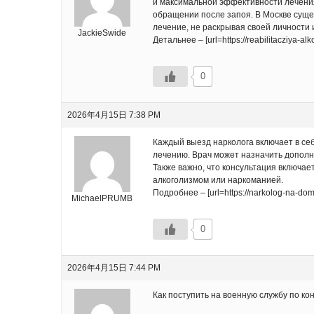
и максимальной эффективности лечения,
обращении после запоя. В Москве суще
лечение, не раскрывая своей личности 
JackieSwide
Детальнее – [url=https://reabilitacziya-
0
2026年4月15日 7:38 PM
Каждый выезд нарколога включает в се
лечению. Врач может назначить дополн
Также важно, что консультация включа
алкоголизмом или наркоманией.
Подробнее – [url=https://narkolog-na-do
MichaelPRUMB
0
2026年4月15日 7:44 PM
Как поступить на военную службу по ко