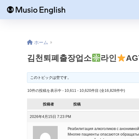
ホーム
김천퇴폐출장업소
라인
AG
このトピックは空です。
10件の投稿を表示中 - 10,611 - 10,620件目 (全16,828件中)
投稿者
投稿
2026年4月15日 7:23 PM
Реабилитация алкоголиков с анонимной
Многие пациенты опасаются обращатьс