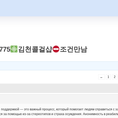
775
김천콜걸샵
조건만남
←
1
2
 поддержкой — это важный процесс, который помогает людям справиться с з
я за помощью из-за стереотипов и страха осуждения. Анонимность в реаби