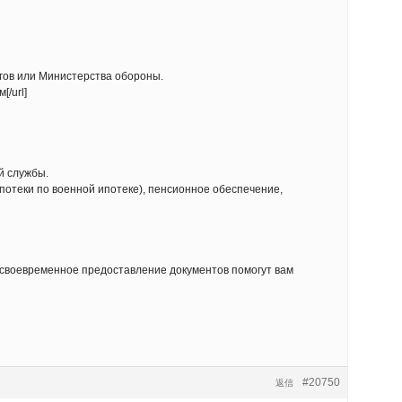
гов или Министерства обороны.
[/url]
й службы.
отеки по военной ипотеке), пенсионное обеспечение,
и своевременное предоставление документов помогут вам
#20750
返信