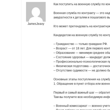
Как поступить на военную службу по ко
Военная служба по контракту — это на
аккуратности к деталям и пошагового в
JamesJeavy
Кто может претендовать на контрактну
Кандидатом на военную службу по конт
– Гражданство — только граждане РФ.
– Возраст — от 18 лет. Для первого кон
– Образование — минимум среднее общ
– Состояние здоровья — кандидат долже
– Профессионально-психологическая пр
– Физическая подготовка — достаточно
– Отсутствие судимости — не должно б
Основные этапы поступления на служб
1. Обращение в пункт отбора или воен
Первый и самый важный шаг — обратить
Там вы получите всю необходимую инфо
– Военный комиссариат — военно-учетн