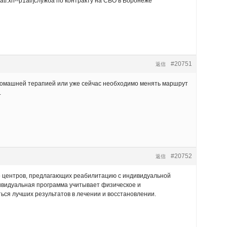
tf.xn--p1ai/]служба по контракту на СВО в Воронеже
#20751
返信
я домашней терапией или уже сейчас необходимо менять маршрут
.
#20752
返信
во центров, предлагающих реабилитацию с индивидуальной
ивидуальная программа учитывает физическое и
ься лучших результатов в лечении и восстановлении.