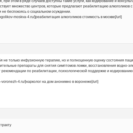
 при этом в ряде случаев доступны такие услуги, как кодирование и консул
ствует множество центров, которые предлагают реабилитацию алкоголиков с
и не беспокоясь о социальном осуждении.
alkogolikov-moskva-4.ru/]реабилитация алкоголиков стоимость в москве[/url]
бя не только инфузионную терапию, но и полноценную оценку состояния паци
ительные препараты для снятия симптомов ломки, восстановления водно-эл
ет рекомендации по реабилитации, психологической поддержке и кодированию
m-voronezh-4.ru/]нарколог на дом анонимно в воронеже[/url]
нтракту