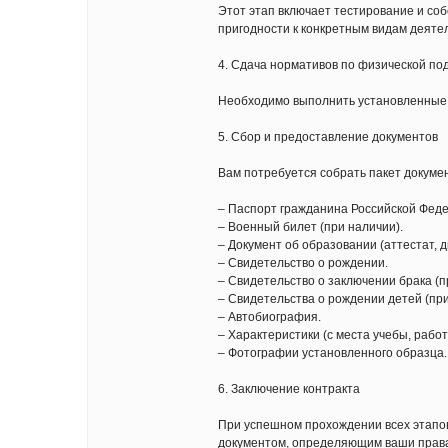
Этот этап включает тестирование и со
пригодности к конкретным видам деятел
4. Сдача нормативов по физической под
Необходимо выполнить установленные н
5. Сбор и предоставление документов
Вам потребуется собрать пакет докуме
– Паспорт гражданина Российской Фед
– Военный билет (при наличии).
– Документ об образовании (аттестат, д
– Свидетельство о рождении.
– Свидетельство о заключении брака (п
– Свидетельства о рождении детей (при
– Автобиография.
– Характеристики (с места учебы, работ
– Фотографии установленного образца.
6. Заключение контракта
При успешном прохождении всех этапо
документом, определяющим ваши права 