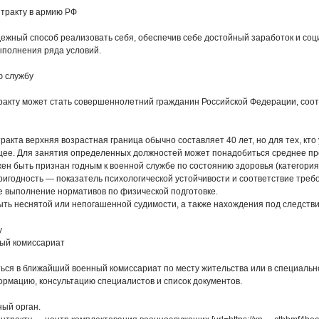
нтракту в армию РФ
дежный способ реализовать себя, обеспечив себе достойный заработок и соц
ыполнения ряда условий.
ю службу
ракту может стать совершеннолетний гражданин Российской Федерации, соот
тракта верхняя возрастная граница обычно составляет 40 лет, но для тех, кт
ее. Для занятия определенных должностей может понадобиться среднее п
н быть признан годным к военной службе по состоянию здоровья (категория г
игодность — показатель психологической устойчивости и соответствие треб
е выполнение нормативов по физической подготовке.
ыть неснятой или непогашенной судимости, а также нахождения под следств
у
ный комиссариат
ся в ближайший военный комиссариат по месту жительства или в специально
рмацию, консультацию специалистов и список документов.
ый орган.