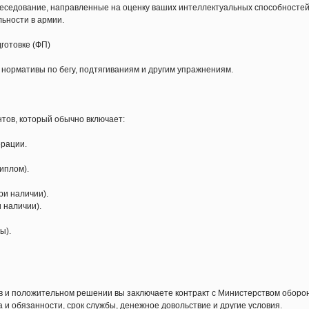
беседование, направленные на оценку ваших интеллектуальных способностей
ьности в армии.
готовке (ФП)
ормативы по бегу, подтягиваниям и другим упражнениям.
нтов, который обычно включает:
ерации.
иплом).
ри наличии).
 наличии).
ы).
в и положительном решении вы заключаете контракт с Министерством оборо
и обязанности, срок службы, денежное довольствие и другие условия.