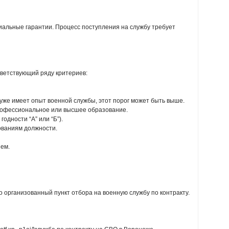
иальные гарантии. Процесс поступления на службу требует
ветствующий ряду критериев:
о уже имеет опыт военной службы, этот порог может быть выше.
рофессиональное или высшее образование.
одности “А” или “Б”).
ованиям должности.
ием.
 организованный пункт отбора на военную службу по контракту.