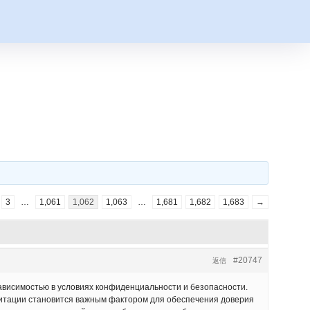
3
…
1,061
1,062
1,063
…
1,681
1,682
1,683
→
#20747
返信
ависимостью в условиях конфиденциальности и безопасности.
литации становится важным фактором для обеспечения доверия