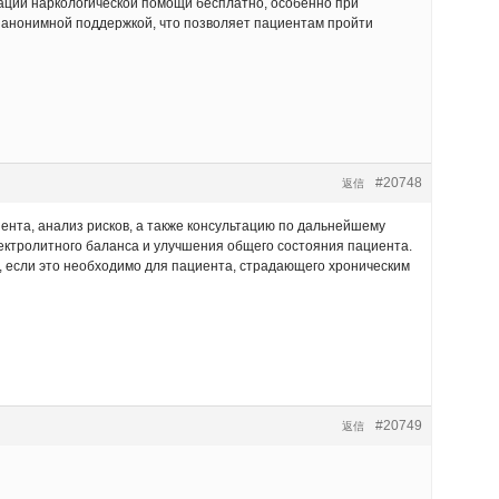
ьтации наркологической помощи бесплатно, особенно при
 анонимной поддержкой, что позволяет пациентам пройти
#20748
返信
ента, анализ рисков, а также консультацию по дальнейшему
ектролитного баланса и улучшения общего состояния пациента.
, если это необходимо для пациента, страдающего хроническим
#20749
返信