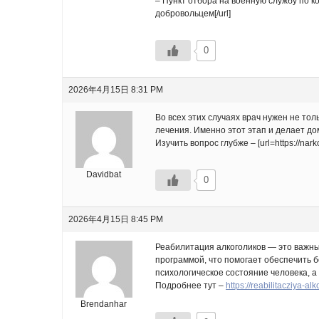
– Пункт отбора на военную службу по ко
добровольцем[/url]
0
2026年4月15日 8:31 PM
Во всех этих случаях врач нужен не то
лечения. Именно этот этап и делает д
Изучить вопрос глубже – [url=https://nar
Davidbat
0
2026年4月15日 8:45 PM
Реабилитация алкоголиков — это важны
программой, что помогает обеспечить 
психологическое состояние человека, а
Подробнее тут –
https://reabilitacziya-a
Brendanhar