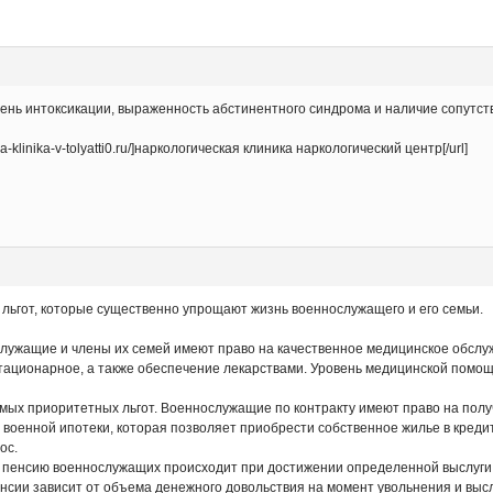
пень интоксикации, выраженность абстинентного синдрома и наличие сопутст
a-klinika-v-tolyatti0.ru/]наркологическая клиника наркологический центр[/url]
 льгот, которые существенно упрощают жизнь военнослужащего и его семьи.
ужащие и члены их семей имеют право на качественное медицинское обслуж
 стационарное, а также обеспечение лекарствами. Уровень медицинской помо
ых приоритетных льгот. Военнослужащие по контракту имеют право на полу
 военной ипотеки, которая позволяет приобрести собственное жилье в кредит
ос.
пенсию военнослужащих происходит при достижении определенной выслуги лет
енсии зависит от объема денежного довольствия на момент увольнения и выс