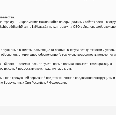
тельства.
 контракту — информацию можно найти на официальных сайтах военных окру
-6kchbqa9dkqnh5j.xn--p1ai/]служба по контракту на СВО в Иваново добровольцем
регулярные выплаты, зависящие от звания, выслуги лет, должности и услови
обеспечение, жилищное обеспечение (в том числе возможность получения ип
рный рост — возможность получить новые навыки, повысить квалификацию.
ов их семей предоставляются различные льготы.
ный шаг, требующий серьезной подготовки. Четкое следование инструкциям 
тью Вооруженных Сил Российской Федерации.