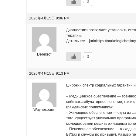
0
2026年4月15日 9:06 PM
Диагностика позволяет установить сте
терапии.
Детальнее – [url=https://narkologicheskay
Derekrof
0
2026年4月15日 9:13 PM
Широкий спектр социальных гарантий и
– Медицинское обеспечение — военносл
себя как амбулаторное лечение, так и
гражданских поликлиниках.
Waynesoarm
– Жилищное обеспечение — одна из сам
того, существует уникальная программа
молодых семей решить жилищный вопр
– Пенсионное обеспечение — выход на 
ВУЗах и службы по призыву). Размер п