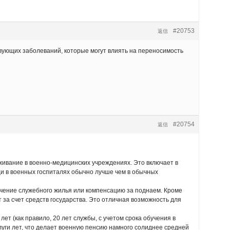
#20753
返信
вующих заболеваний, которые могут влиять на переносимость
#20754
返信
ивание в военно-медицинских учреждениях. Это включает в
щи в военных госпиталях обычно лучше чем в обычных
чение служебного жилья или компенсацию за поднаем. Кроме
 за счет средств государства. Это отличная возможность для
 (как правило, 20 лет службы, с учетом срока обучения в
луги лет, что делает военную пенсию намного солиднее средней