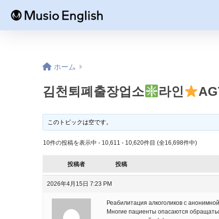
ホーム
김천퇴폐출장업소
라인
AG
このトピックは空です。
10件の投稿を表示中 - 10,611 - 10,620件目 (全16,698件中)
投稿者
投稿
2026年4月15日 7:23 PM
Реабилитация алкоголиков с анонимной
Многие пациенты опасаются обращатьс