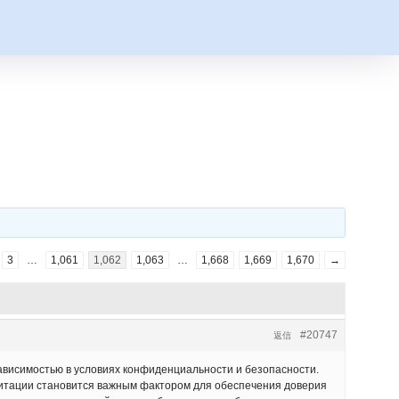
3
…
1,061
1,062
1,063
…
1,668
1,669
1,670
→
#20747
返信
ависимостью в условиях конфиденциальности и безопасности.
литации становится важным фактором для обеспечения доверия