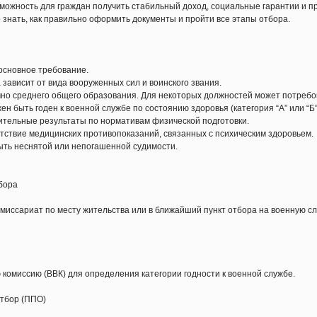
зможность для граждан получить стабильный доход, социальные гарантии и п
 знать, как правильно оформить документы и пройти все этапы отбора.
основное требование.
 зависит от вида вооруженных сил и воинского звания.
чно среднего общего образования. Для некоторых должностей может потреб
н быть годен к военной службе по состоянию здоровья (категория “А” или “Б”
ительные результаты по нормативам физической подготовки.
утствие медицинских противопоказаний, связанных с психическим здоровьем.
ыть неснятой или непогашенной судимости.
тбора
миссариат по месту жительства или в ближайший пункт отбора на военную сл
комиссию (ВВК) для определения категории годности к военной службе.
отбор (ППО)