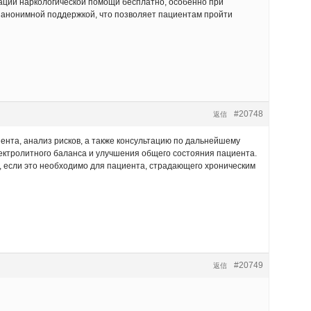
ьтации наркологической помощи бесплатно, особенно при
 анонимной поддержкой, что позволяет пациентам пройти
#20748
返信
ента, анализ рисков, а также консультацию по дальнейшему
ектролитного баланса и улучшения общего состояния пациента.
, если это необходимо для пациента, страдающего хроническим
#20749
返信