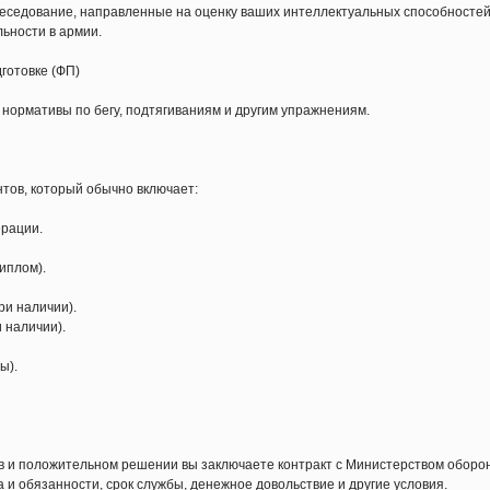
беседование, направленные на оценку ваших интеллектуальных способностей
ьности в армии.
готовке (ФП)
ормативы по бегу, подтягиваниям и другим упражнениям.
нтов, который обычно включает:
ерации.
иплом).
ри наличии).
 наличии).
ы).
в и положительном решении вы заключаете контракт с Министерством оборо
и обязанности, срок службы, денежное довольствие и другие условия.