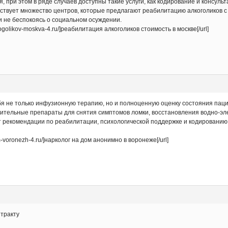
 при этом в ряде случаев доступны такие услуги, как кодирование и консул
ствует множество центров, которые предлагают реабилитацию алкоголиков с
и не беспокоясь о социальном осуждении.
alkogolikov-moskva-4.ru/]реабилитация алкоголиков стоимость в москве[/url]
бя не только инфузионную терапию, но и полноценную оценку состояния паци
ительные препараты для снятия симптомов ломки, восстановления водно-эл
ет рекомендации по реабилитации, психологической поддержке и кодированию
m-voronezh-4.ru/]нарколог на дом анонимно в воронеже[/url]
нтракту