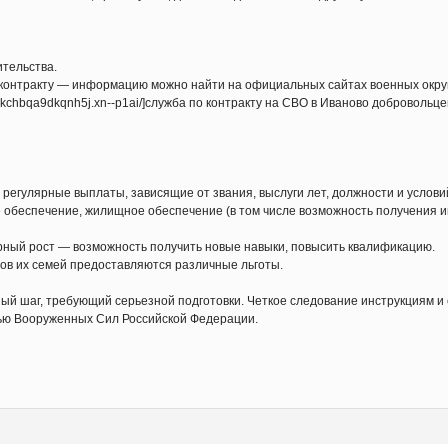
тельства.
 контракту — информацию можно найти на официальных сайтах военных окру
-6kchbqa9dkqnh5j.xn--p1ai/]служба по контракту на СВО в Иваново добровольцем
регулярные выплаты, зависящие от звания, выслуги лет, должности и услови
обеспечение, жилищное обеспечение (в том числе возможность получения ип
рный рост — возможность получить новые навыки, повысить квалификацию.
ов их семей предоставляются различные льготы.
ный шаг, требующий серьезной подготовки. Четкое следование инструкциям 
тью Вооруженных Сил Российской Федерации.