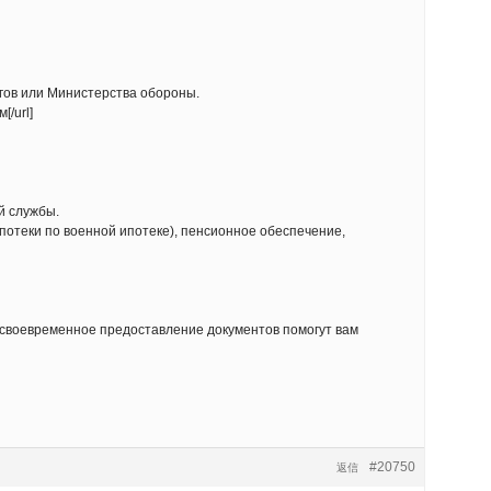
гов или Министерства обороны.
[/url]
й службы.
отеки по военной ипотеке), пенсионное обеспечение,
и своевременное предоставление документов помогут вам
#20750
返信