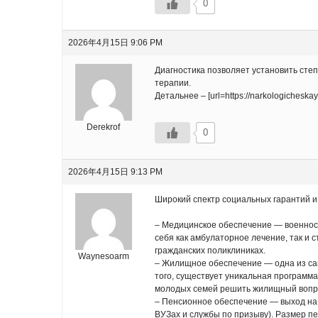
0
2026年4月15日 9:06 PM
Диагностика позволяет установить сте
терапии.
Детальнее – [url=https://narkologicheskay
Derekrof
0
2026年4月15日 9:13 PM
Широкий спектр социальных гарантий и
– Медицинское обеспечение — военносл
себя как амбулаторное лечение, так и
гражданских поликлиниках.
Waynesoarm
– Жилищное обеспечение — одна из сам
того, существует уникальная программа
молодых семей решить жилищный вопр
– Пенсионное обеспечение — выход на 
ВУЗах и службы по призыву). Размер п