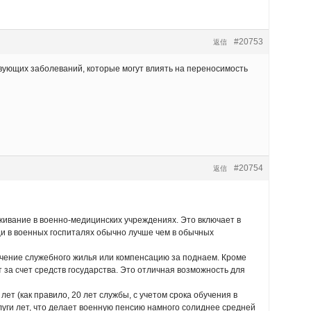
#20753
返信
вующих заболеваний, которые могут влиять на переносимость
#20754
返信
ивание в военно-медицинских учреждениях. Это включает в
щи в военных госпиталях обычно лучше чем в обычных
чение служебного жилья или компенсацию за поднаем. Кроме
 за счет средств государства. Это отличная возможность для
 (как правило, 20 лет службы, с учетом срока обучения в
луги лет, что делает военную пенсию намного солиднее средней