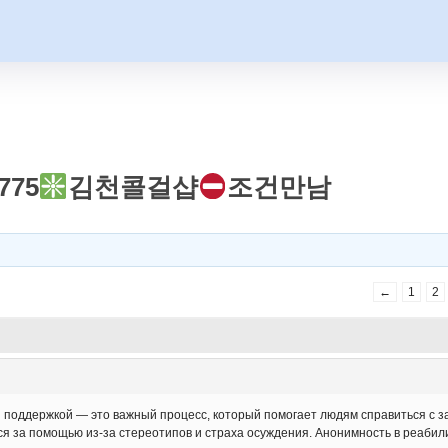
775
김천콜걸샵
조건만남
←
1
2
 поддержкой — это важный процесс, который помогает людям справиться с з
я за помощью из-за стереотипов и страха осуждения. Анонимность в реаби