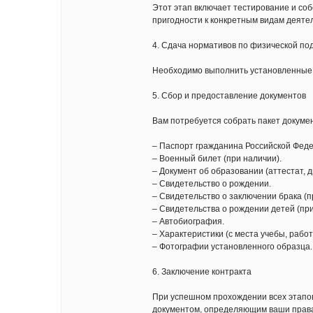
Этот этап включает тестирование и со
пригодности к конкретным видам деятел
4. Сдача нормативов по физической под
Необходимо выполнить установленные н
5. Сбор и предоставление документов
Вам потребуется собрать пакет докуме
– Паспорт гражданина Российской Фед
– Военный билет (при наличии).
– Документ об образовании (аттестат, д
– Свидетельство о рождении.
– Свидетельство о заключении брака (п
– Свидетельства о рождении детей (при
– Автобиография.
– Характеристики (с места учебы, работ
– Фотографии установленного образца.
6. Заключение контракта
При успешном прохождении всех этапо
документом, определяющим ваши права 