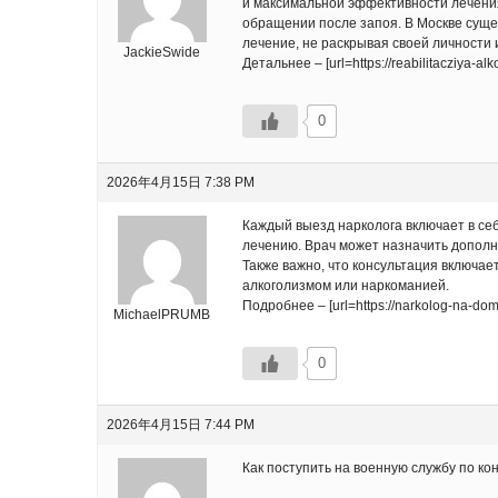
и максимальной эффективности лечения,
обращении после запоя. В Москве суще
лечение, не раскрывая своей личности 
JackieSwide
Детальнее – [url=https://reabilitacziya-
0
2026年4月15日 7:38 PM
Каждый выезд нарколога включает в се
лечению. Врач может назначить дополн
Также важно, что консультация включа
алкоголизмом или наркоманией.
Подробнее – [url=https://narkolog-na-do
MichaelPRUMB
0
2026年4月15日 7:44 PM
Как поступить на военную службу по ко