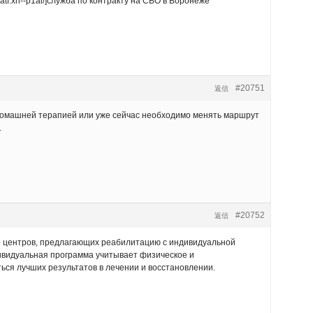
tf.xn--p1ai/]служба по контракту на СВО в Воронеже
#20751
返信
я домашней терапией или уже сейчас необходимо менять маршрут
.
#20752
返信
во центров, предлагающих реабилитацию с индивидуальной
ивидуальная программа учитывает физическое и
ься лучших результатов в лечении и восстановлении.