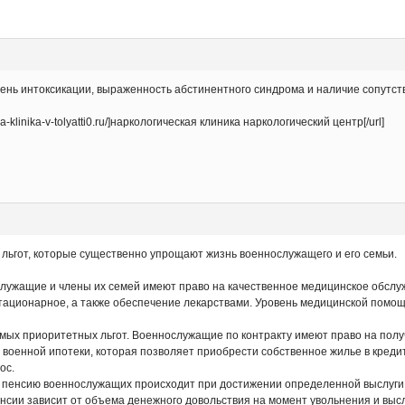
пень интоксикации, выраженность абстинентного синдрома и наличие сопутст
a-klinika-v-tolyatti0.ru/]наркологическая клиника наркологический центр[/url]
 льгот, которые существенно упрощают жизнь военнослужащего и его семьи.
ужащие и члены их семей имеют право на качественное медицинское обслуж
 стационарное, а также обеспечение лекарствами. Уровень медицинской помо
ых приоритетных льгот. Военнослужащие по контракту имеют право на полу
 военной ипотеки, которая позволяет приобрести собственное жилье в кредит
ос.
пенсию военнослужащих происходит при достижении определенной выслуги лет
енсии зависит от объема денежного довольствия на момент увольнения и выс