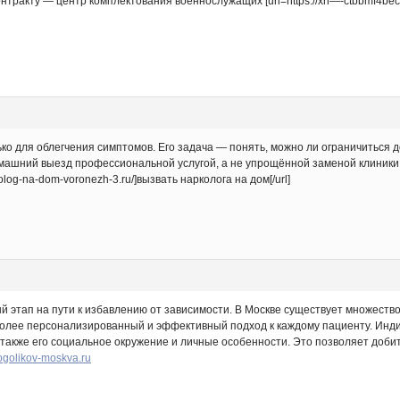
нтракту — центр комплектования военнослужащих [url=https://xn—-ctbbmf4beca
лько для облегчения симптомов. Его задача — понять, можно ли ограничитьс
омашний выезд профессиональной услугой, а не упрощённой заменой клиники
kolog-na-dom-voronezh-3.ru/]вызвать нарколога на дом[/url]
й этап на пути к избавлению от зависимости. В Москве существует множест
более персонализированный и эффективный подход к каждому пациенту. Инд
 также его социальное окружение и личные особенности. Это позволяет добит
lkogolikov-moskva.ru