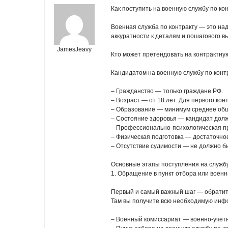
Как поступить на военную службу по ко
Военная служба по контракту — это на
аккуратности к деталям и пошагового в
JamesJeavy
Кто может претендовать на контрактну
Кандидатом на военную службу по конт
– Гражданство — только граждане РФ.
– Возраст — от 18 лет. Для первого кон
– Образование — минимум среднее общ
– Состояние здоровья — кандидат долже
– Профессионально-психологическая пр
– Физическая подготовка — достаточно
– Отсутствие судимости — не должно б
Основные этапы поступления на служб
1. Обращение в пункт отбора или воен
Первый и самый важный шаг — обратить
Там вы получите всю необходимую инфо
– Военный комиссариат — военно-учетн