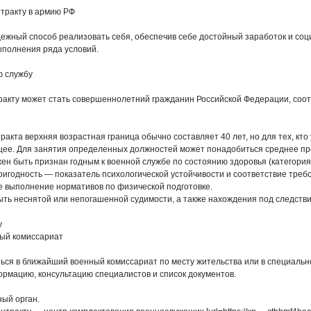
нтракту в армию РФ
дежный способ реализовать себя, обеспечив себе достойный заработок и соц
ыполнения ряда условий.
ю службу
ракту может стать совершеннолетний гражданин Российской Федерации, соот
тракта верхняя возрастная граница обычно составляет 40 лет, но для тех, кт
ее. Для занятия определенных должностей может понадобиться среднее п
н быть признан годным к военной службе по состоянию здоровья (категория г
игодность — показатель психологической устойчивости и соответствие треб
е выполнение нормативов по физической подготовке.
ыть неснятой или непогашенной судимости, а также нахождения под следств
у
ный комиссариат
ся в ближайший военный комиссариат по месту жительства или в специально
рмацию, консультацию специалистов и список документов.
ый орган.