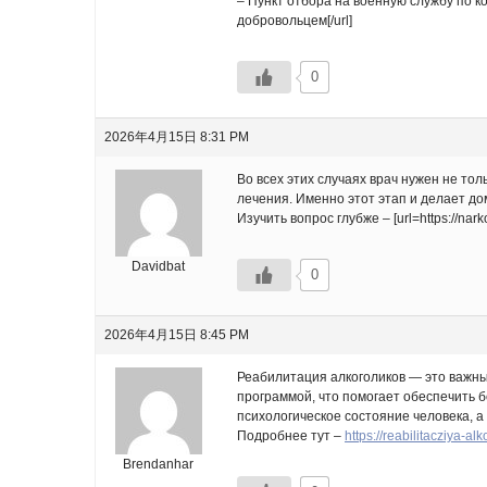
– Пункт отбора на военную службу по ко
добровольцем[/url]
0
2026年4月15日 8:31 PM
Во всех этих случаях врач нужен не то
лечения. Именно этот этап и делает д
Изучить вопрос глубже – [url=https://nar
Davidbat
0
2026年4月15日 8:45 PM
Реабилитация алкоголиков — это важны
программой, что помогает обеспечить 
психологическое состояние человека, а
Подробнее тут –
https://reabilitacziya-a
Brendanhar