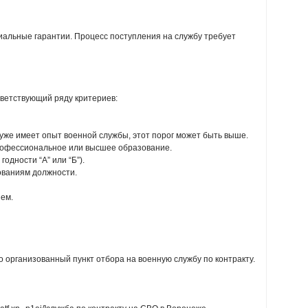
иальные гарантии. Процесс поступления на службу требует
ветствующий ряду критериев:
о уже имеет опыт военной службы, этот порог может быть выше.
рофессиональное или высшее образование.
одности “А” или “Б”).
ованиям должности.
ием.
 организованный пункт отбора на военную службу по контракту.