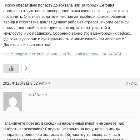
Нужно оперативно попасть до вокзала или за город? Сегодня
организовать уютное и проверенное такси очень легко — достаточно
позвонить. Опытные водители, чистые автомобили, фиксированный
тариф и отсутствие доплат делают рейс без стресса. Многие сервисы
предлагают подбор категории транспорта, оплату картой и
круглосуточную поддержку. Особенно важно это в межгородних рейсах,
где важны доверие и пунктуальность. А какие службы вы доверяете?
Делитесь личным опытом!
http://gamgokbiz.co.kr/bbs/board.php?bo_table=free&wr_id=1249474
0
2025年12月9日 8:52 PM
#7841
返信
link2Nathe
Планируете поездку в соседний населённый пункт и не знаете, как
выбрать перевозчика? Следите не только на цену, но и на имидж
оператора, рецензии пользователей, чистоту транспорта и стаж