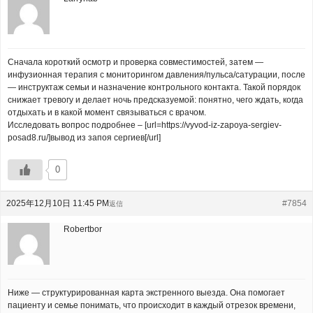
Сначала короткий осмотр и проверка совместимостей, затем —
инфузионная терапия с мониторингом давления/пульса/сатурации, после
— инструктаж семьи и назначение контрольного контакта. Такой порядок
снижает тревогу и делает ночь предсказуемой: понятно, чего ждать, когда
отдыхать и в какой момент связываться с врачом.
Исследовать вопрос подробнее – [url=https://vyvod-iz-zapoya-sergiev-
posad8.ru/]вывод из запоя сергиев[/url]
0
2025年12月10日 11:45 PM
#7854
返信
Robertbor
Ниже — структурированная карта экстренного выезда. Она помогает
пациенту и семье понимать, что происходит в каждый отрезок времени,