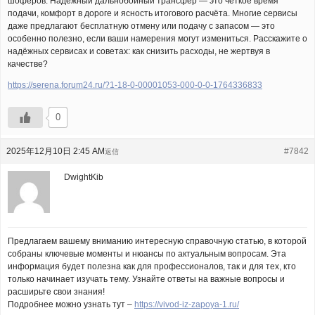
шофёров. Надёжный дальнобойный трансфер — это чёткое время
подачи, комфорт в дороге и ясность итогового расчёта. Многие сервисы
даже предлагают бесплатную отмену или подачу с запасом — это
особенно полезно, если ваши намерения могут измениться. Расскажите о
надёжных сервисах и советах: как снизить расходы, не жертвуя в
качестве?
https://serena.forum24.ru/?1-18-0-00001053-000-0-0-1764336833
0
2025年12月10日 2:45 AM
#7842
返信
DwightKib
Предлагаем вашему вниманию интересную справочную статью, в которой
собраны ключевые моменты и нюансы по актуальным вопросам. Эта
информация будет полезна как для профессионалов, так и для тех, кто
только начинает изучать тему. Узнайте ответы на важные вопросы и
расширьте свои знания!
Подробнее можно узнать тут –
https://vivod-iz-zapoya-1.ru/