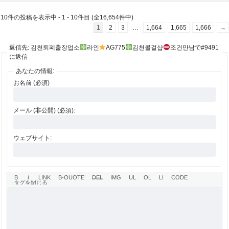
10件の投稿を表示中 - 1 - 10件目 (全16,654件中)
1
2
3
…
1,664
1,665
1,666
→
返信先: 김천퇴폐출장업소
라인
AG775
김천콜걸샵
조건만남で#9491
に返信
あなたの情報:
お名前 (必須)
メール (非公開) (必須):
ウェブサイト: