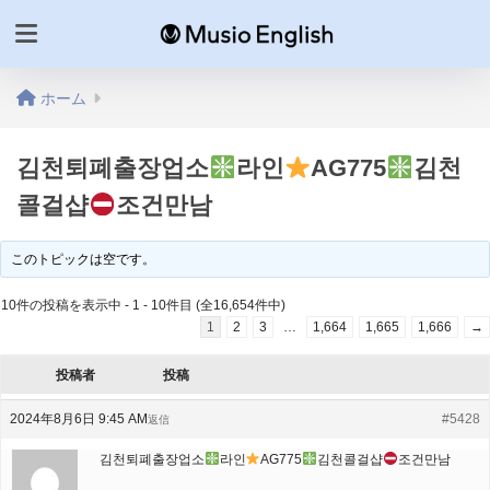
ホーム
김천퇴폐출장업소
라인
AG775
김천
콜걸샵
조건만남
このトピックは空です。
10件の投稿を表示中 - 1 - 10件目 (全16,654件中)
1
2
3
…
1,664
1,665
1,666
→
投稿者
投稿
2024年8月6日 9:45 AM
#5428
返信
김천퇴폐출장업소
라인
AG775
김천콜걸샵
조건만남