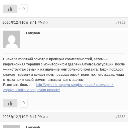
0
2025年12月10日 8:41 PM
#7852
返信
Larrynab
Сначала короткий осмотр и проверка совместимостей, затем —
инфузионная терапия с мониторингом давления/пульса/сатурации, после
— инструктаж семьи и назначение контрольного контакта. Такой порядок
снижает тревогу и делает ночь предсказуемой: понятно, чего ждать, когда
отдыхать и в какой момент связываться с врачом.
Выяснить больше –
http://vyvod-iz-zapoya-sergiev-posad8.ru/vyvod-iz-
zapoya-klinika-v-sergievom-posade/
0
2025年12月10日 8:47 PM
#7853
返信
Larrynab