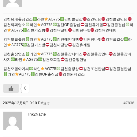
김천퇴폐출장업소
라인
AG775
김천콜걸샵
조건만남
김천콜걸만남
김천퇴폐업소
라인
AG775
김천OP출장샵
김천휴게텔
김천콜걸샵
라
인
AG775
김천키스방
김천대딸방​​​​​​​
김천원나잇
김천애인대행
김천모텔출장
라인
AG775
김천애인대행​​​​​​​
김천원나잇
김천콜걸샵
라
인
AG775
김천키스방
김천대딸방
김천휴게텔
김천출장업소
라인
AG775
김천출장서비스
김천출장안마
김천출장마
사지
라인
AG775
김천오피걸
김천출장만남
김천모텔아가씨​​​​​​​
라인
AG775
김천출장샵
김천조건만남
김천콜걸만남
라인
AG775
김천OP출장샵
김천퇴폐업소
0
2025年12月6日 9:10 PM
#7836
返信
link2Nathe