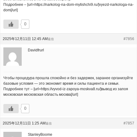
Подробнее – [url=https://narkolog-na-dom-mytishchi9.ru/]vyezd-narkologa-na-
dom[/url]
0
2025年12月11日 12:45 AM
#7856
返信
Davidfrurl
Чтобы процедура прошла спокойно и без задержек, заранее организуйте
базовые условия — это экономит время и силы пациента и семьи.
Подробнее тут – [url=https://vyvod-iz-zapoya-moskva8.ru/]вывод из запоя
московская московская область москва[/url]
0
2025年12月11日 1:25 AM
#7857
返信
StanleyBoome