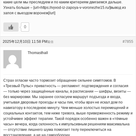
какие цели мы преследуем и по каким критериям двигаемся дальше.
Узнать больше – [url=https://vyvod-iz-zapoya-v-voronezhe15.ru/]вывод из
запоя с выездом воронеж[/url]
0
2025年12月10日 11:58 PM
#7855
返信
Thomasthall
Страх огласки часто тормозит обращение сильнее симптомов. В
«Трезвый Пульс» приватность — регламент: подтверждения и согласия
— только через защищённые каналы, в расписании — шифры, визиты —
без маркировки. Мы заранее согласуем маршрут подъезда и входа,
учитывая дворовые проезды и часы пик, чтобы врач не искал дом по
навигатору в последнюю минуту. Чем меньше холостых перемещений и
социальных контактов, тем ниже тревога, выше приверженность режиму и
устойчивее эффект терапии. Такой порядок особенно важен в «тёмные
часы» вечера, когда склонность к импульсивным решениям максимальна
— отсутствие лишнего шума помогает телу переключиться на
восстановление, а не на самооборону.