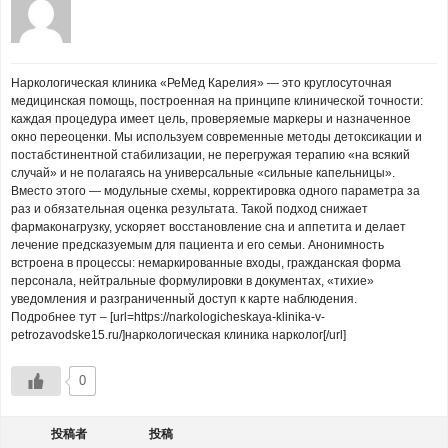
Наркологическая клиника «РеМед Карелия» — это круглосуточная
медицинская помощь, построенная на принципе клинической точности:
каждая процедура имеет цель, проверяемые маркеры и назначенное
окно переоценки. Мы используем современные методы детоксикации и
постабстинентной стабилизации, не перегружая терапию «на всякий
случай» и не полагаясь на универсальные «сильные капельницы».
Вместо этого — модульные схемы, корректировка одного параметра за
раз и обязательная оценка результата. Такой подход снижает
фармаконагрузку, ускоряет восстановление сна и аппетита и делает
лечение предсказуемым для пациента и его семьи. Анонимность
встроена в процессы: немаркированные входы, гражданская форма
персонала, нейтральные формулировки в документах, «тихие»
уведомления и разграниченный доступ к карте наблюдения.
Подробнее тут – [url=https://narkologicheskaya-klinika-v-
petrozavodske15.ru/]наркологическая клиника нарколог[/url]
0
投稿者
投稿