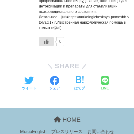
профессиональное оборудование, капельницы для
детоксикации и препараты для стабилизации
психоэмоционального состояния.
Детальнее – [url=https://narkologicheskaya-pomoshh-v-
tolyatti17.ru/]экстренная наркологическая помощь в
тольятти[/url]
0
SHARE
ツイート
シェア
はてブ
LINE
HOME
MusioEnglish
プレスリリース
お問い合わせ