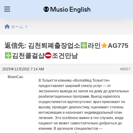
ホーム
返信先: 김천퇴폐출장업소
라인
AG775
김천콜걸샵
조건만남
2025年12月20日 7:14 AM
#8657
BrianCax
В Тольятти клиника «ВолгаМед Тольятти»
предоставляет широкий спектр услуг — от
экстренного вывода из запоя на дому до длительных
реабилитационных программ. Выезд нарколога
осуществляется круглосуточно: врач приезжает по
вызову, проводит диагностику, оценивает степень
интоксикации и назначает индивидуальный план
лечения. Это особенно важно в тех случаях, когда
пациент не может самостоятельно добраться до
клиники. В арсенале специалистов —