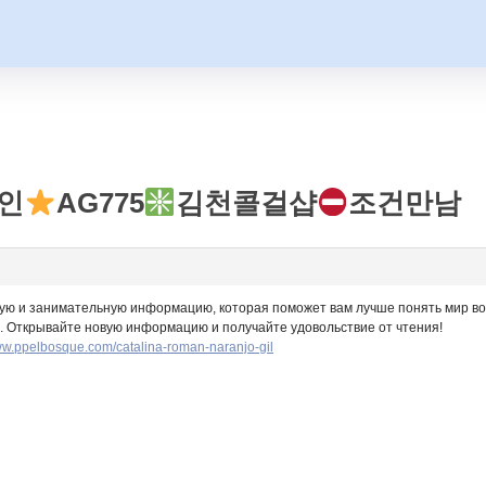
인
AG775
김천콜걸샵
조건만남
ную и занимательную информацию, которая поможет вам лучше понять мир во
 Открывайте новую информацию и получайте удовольствие от чтения!
www.ppelbosque.com/catalina-roman-naranjo-gil