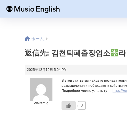
ホーム
返信先: 김천퇴폐출장업소
라
2025年12月19日 5:04 PM
В этой статье вы найдете познаватель
размышления и побуждают к действиям.
Подробнее можно узнать тут –
https://
Walternig
0