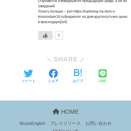
становится очевидным из предыдущих цифр, а не из
ожиданий.
Узнать больше – [url=https://narkolog-na-dom-v-
krasnodare16.ru/]нарколог на дом круглосуточно цены
в краснодаре[/url]
0
SHARE
ツイート
シェア
はてブ
LINE
HOME
MusioEnglish
プレスリリース
お問い合わせ