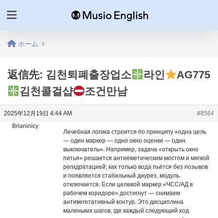
ホーム
返信先: 김천퇴폐출장업소
라인
AG775
김천콜걸샵
조건만남
2025年12月19日 4:44 AM
#8564
Brianinicy
Лечебная логика строится по принципу «одна цель
— один маркер — одно окно оценки — один
выключатель». Например, задача «открыть окно
питья» решается антиеметическим мостом и мягкой
регидратацией; как только вода пьётся без позывов
и появляется стабильный диурез, модуль
отключается. Если целевой маркер «ЧСС/АД в
рабочем коридоре» достигнут — снимаем
антивегетативный контур. Это дисциплина
маленьких шагов, где каждый следующий ход