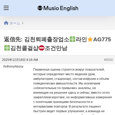
ホーム
返信先: 김천퇴폐출장업소
라인
AG775
김천콜걸샵
조건만남
2025年12月18日 8:16 AM
#8500
AnthonyAbosy
Первичная оценка строится вокруг показателей,
которые определяют место ведения (дом,
амбулатория, стационар), состав инфузии и объём
поведенческих вмешательств. Мы исключаем
«обязательные по привычке» анализы, не
влияющие на решения здесь и сейчас; вместо этого
закрепляем короткие, но информативные измерения
с понятными границами безопасности и
интервалами повторов. В результате пациент
быстрее видит первые улучшения, а команда не