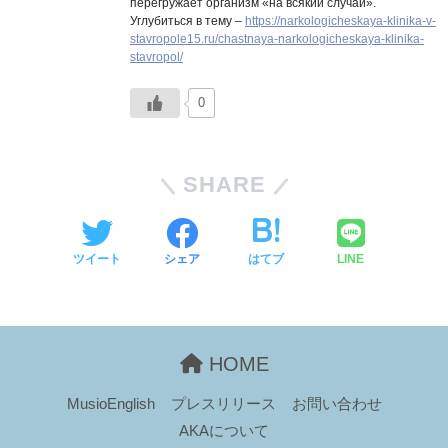
перегружает организм «на всякий случай».
Углубиться в тему –
https://narkologicheskaya-klinika-v-
stavropole15.ru/chastnaya-narkologicheskaya-klinika-
stavropol/
0
SHARE
ツイート
シェア
はてブ
LINE
HOME
MusioEnglish
プレスリリース
お問い合わせ
AKAについて