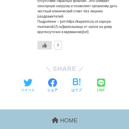
отсутствии «красных флагов». Это снижает
сенсорную нагрузку и позволяет организму дать
честный клинический ответ без лишних
раздражителей.
Подробнее – [url=https://kapelnicza-ot-zapoya-
murmansk15.ru/]капельница от запоя на дому
круглосуточно в мурманске[/url]
0
SHARE
ツイート
シェア
はてブ
LINE
HOME