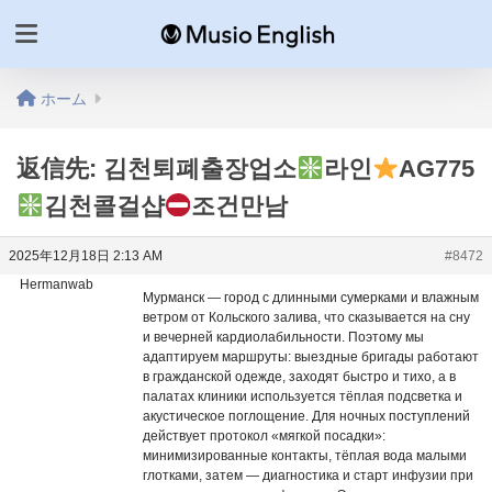
ホーム
返信先: 김천퇴폐출장업소
라인
AG775
김천콜걸샵
조건만남
2025年12月18日 2:13 AM
#8472
Hermanwab
Мурманск — город с длинными сумерками и влажным
ветром от Кольского залива, что сказывается на сну
и вечерней кардиолабильности. Поэтому мы
адаптируем маршруты: выездные бригады работают
в гражданской одежде, заходят быстро и тихо, а в
палатах клиники используется тёплая подсветка и
акустическое поглощение. Для ночных поступлений
действует протокол «мягкой посадки»:
минимизированные контакты, тёплая вода малыми
глотками, затем — диагностика и старт инфузии при