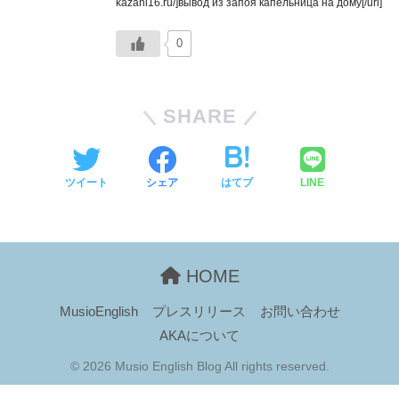
kazani16.ru/]вывод из запоя капельница на дому[/url]
0
SHARE
ツイート
シェア
はてブ
LINE
HOME
MusioEnglish
プレスリリース
お問い合わせ
AKAについて
© 2026 Musio English Blog All rights reserved.