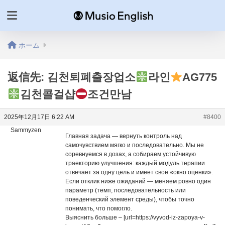
ホーム
返信先: 김천퇴폐출장업소
라인
AG775
김천콜걸샵
조건만남
2025年12月17日 6:22 AM
#8400
Sammyzen
Главная задача — вернуть контроль над
самочувствием мягко и последовательно. Мы не
соревнуемся в дозах, а собираем устойчивую
траекторию улучшения: каждый модуль терапии
отвечает за одну цель и имеет своё «окно оценки».
Если отклик ниже ожиданий — меняем ровно один
параметр (темп, последовательность или
поведенческий элемент среды), чтобы точно
понимать, что помогло.
Выяснить больше – [url=https://vyvod-iz-zapoya-v-