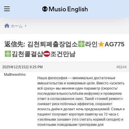
ホーム
返信先: 김천퇴폐출장업소
라인
AG775
김천콜걸샵
조건만남
2025年12月15日 9:25 PM
#8244
Matthewshins
Наша философия — минимально достаточные
вмешательства и измеримые цели. Вместо «усилить
всё сразу» мы меняем один параметр (скорость/
последовательность/объём инфузии) и проверяем
ответ в согласованное окно. Такой «тонкий ремонт»
снижает риск побочных эффектов, сохраняет
ясность днём и делает ночь предсказуемой. Семья и
пациент получают короткую памятку на 72 часа с
«зелёными зонами» (что считать нормой сегодня) и
понятными поводовыми триггерами для