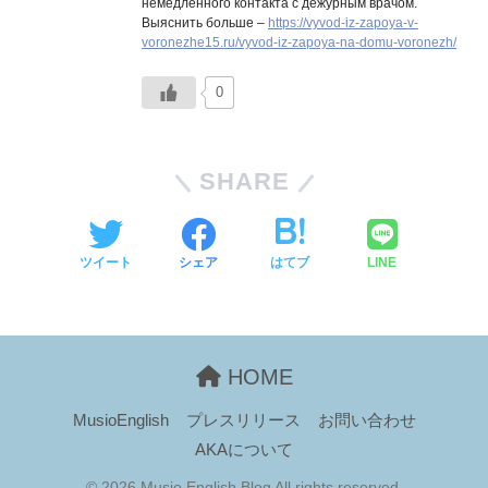
немедленного контакта с дежурным врачом.
Выяснить больше –
https://vyvod-iz-zapoya-v-
voronezhe15.ru/vyvod-iz-zapoya-na-domu-voronezh/
0
SHARE
ツイート
シェア
はてブ
LINE
HOME
MusioEnglish
プレスリリース
お問い合わせ
AKAについて
© 2026 Musio English Blog All rights reserved.