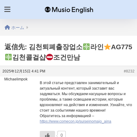
ホーム
返信先: 김천퇴폐출장업소
라인
AG775
김천콜걸샵
조건만남
2025年12月15日 4:41 PM
#8232
Michaelimpok
В этой статье представлен занимательный и
актуальный контент, который заставит вас
задуматься. Мы обсуждаем насущные вопросы и
проблемы, а также освещаем истории, которые
вдохновляют на действия и изменения. Узнайте, что
стоит за событиями нашего времени!
Обратитесь за информацией –
https://www.comecon.jp/suiseinomajo_aina
0