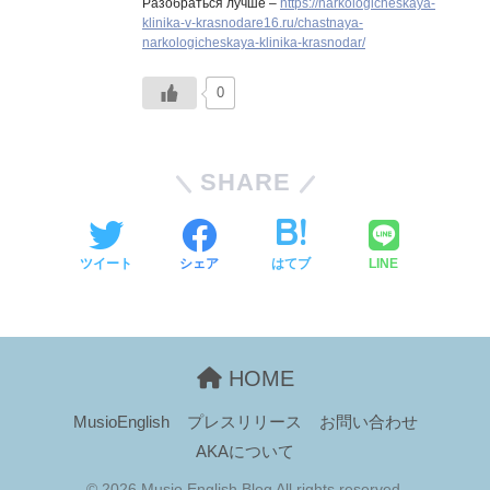
Разобраться лучше –
https://narkologicheskaya-
klinika-v-krasnodare16.ru/chastnaya-
narkologicheskaya-klinika-krasnodar/
0
SHARE
ツイート
シェア
はてブ
LINE
HOME
MusioEnglish
プレスリリース
お問い合わせ
AKAについて
© 2026 Musio English Blog All rights reserved.