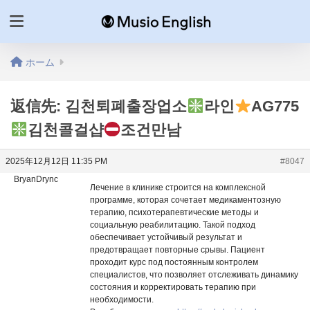
ホーム
返信先: 김천퇴폐출장업소
라인
AG775
김천콜걸샵
조건만남
2025年12月12日 11:35 PM
#8047
BryanDrync
Лечение в клинике строится на комплексной
программе, которая сочетает медикаментозную
терапию, психотерапевтические методы и
социальную реабилитацию. Такой подход
обеспечивает устойчивый результат и
предотвращает повторные срывы. Пациент
проходит курс под постоянным контролем
специалистов, что позволяет отслеживать динамику
состояния и корректировать терапию при
необходимости.