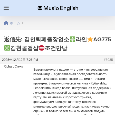
ホーム
返信先: 김천퇴폐출장업소
라인
AG775
김천콜걸샵
조건만남
2025年12月12日 7:26 PM
#8035
RichardCreks
Вызов нарколога на дом — это не «универсальная
капельница», а управляемая последовательность
маленьких шагов с понятными целями и точками
проверки. В наркологической клинике «КубаньМед
Резолюция» выезд врача, инфузионная поддержка и
лечение зависимостей складываются в дорожную
карту: мы начинаем с короткого триежа,
формулируем рабочую гипотезу, включаем
минимально достаточный модуль, назначаем «окно
оценки» и только затем либо выключаем модуль,