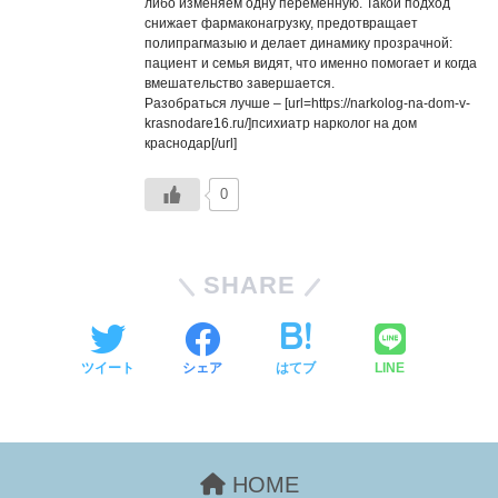
либо изменяем одну переменную. Такой подход
снижает фармаконагрузку, предотвращает
полипрагмазыю и делает динамику прозрачной:
пациент и семья видят, что именно помогает и когда
вмешательство завершается.
Разобраться лучше – [url=https://narkolog-na-dom-v-
krasnodare16.ru/]психиатр нарколог на дом
краснодар[/url]
0
SHARE
ツイート
シェア
はてブ
LINE
HOME