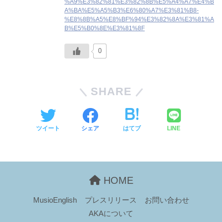
%A9%E3%82%81%E3%82%8B%E5%A4%A7%E4%B
A%BA%E5%A5%B3%E6%80%A7%E3%81%B8-
%E8%8B%A5%E8%BF%94%E3%82%8A%E3%81%A
B%E5%B0%8E%E3%81%8F
0
SHARE
ツイート
シェア
はてブ
LINE
HOME
MusioEnglish
プレスリリース
お問い合わせ
AKAについて