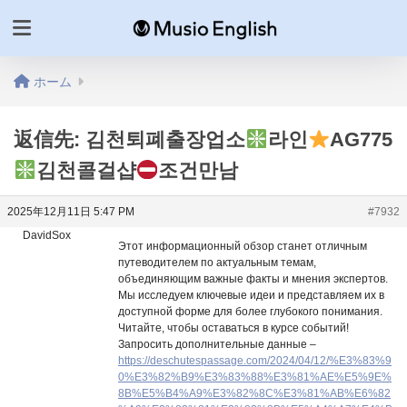
ホーム
返信先: 김천퇴폐출장업소
라인
AG775
김천콜걸샵
조건만남
2025年12月11日 5:47 PM
#7932
DavidSox
Этот информационный обзор станет отличным
путеводителем по актуальным темам,
объединяющим важные факты и мнения экспертов.
Мы исследуем ключевые идеи и представляем их в
доступной форме для более глубокого понимания.
Читайте, чтобы оставаться в курсе событий!
Запросить дополнительные данные –
https://deschutespassage.com/2024/04/12/%E3%83%9
0%E3%82%B9%E3%83%88%E3%81%AE%E5%9E%
8B%E5%B4%A9%E3%82%8C%E3%81%AB%E6%82