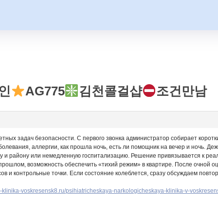
인
AG775
김천콜걸샵
조건만남
тных задач безопасности. С первого звонка администратор собирает коротк
болевания, аллергии, как прошла ночь, есть ли помощник на вечер и ночь. Д
у и району или немедленную госпитализацию. Решение привязывается к реал
прошлом, возможность обеспечить «тихий режим» в квартире. После очной оц
ов и контрольные точки. Если состояние колеблется, сразу обсуждаем повтор
a-klinika-voskresensk8.ru/psihiatricheskaya-narkologicheskaya-klinika-v-voskresen