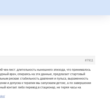
#7911
ий чек-лист: длительность нынешнего эпизода, что принималось
ежурный врач, опираясь на эти данные, предлагает стартовый
ьным рискам: стабильность давления и пульса, выраженность
енки и допуска к терапии мы запускаем детокс, а по завершении
ный контакт либо перевод в стационар, не теряя часы на
ske/