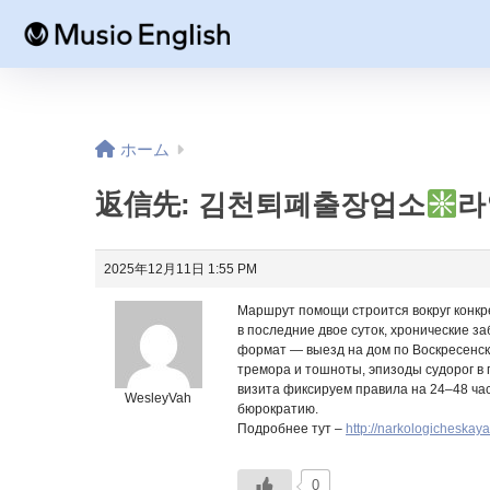
ホーム
返信先: 김천퇴폐출장업소
라
2025年12月11日 1:55 PM
Маршрут помощи строится вокруг конкре
в последние двое суток, хронические за
формат — выезд на дом по Воскресенск
тремора и тошноты, эпизоды судорог в 
визита фиксируем правила на 24–48 час
WesleyVah
бюрократию.
Подробнее тут –
http://narkologicheskay
0