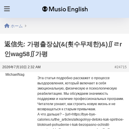
ホーム
返信先: 가평출장샵(&(횟수무제한)&)∬ㄹr
인wag58∬가평
2026年7月10日 2:32 AM
#24715
MichaelNag
Эта статья подробно расскажет о процессе
выздоровления, который включает в себя
эмоциональную, физическую и психологическую
реабилитацию. Мы обсуждаем значимость
поддержки и наличие профессиональных программ.
Читатели узнают, как строить новую жизнь и не
возвращаться к старым привычкам.
А что дальше? – [url=https://bye-bye-
calories.ru/the_articles/alkogolnyy-detoks-kak-spirtnoe-
blokiruet-pohudenie-i-kak-bezopasno-ochistit-