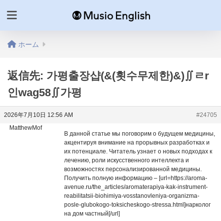
ホーム
返信先: 가평출장샵(&(횟수무제한)&)∬ㄹr
인wag58∬가평
2026年7月10日 12:56 AM
#24705
MatthewMof
В данной статье мы поговорим о будущем медицины,
акцентируя внимание на прорывных разработках и
их потенциале. Читатель узнает о новых подходах к
лечению, роли искусственного интеллекта и
возможностях персонализированной медицины.
Получить полную информацию – [url=https://aroma-
avenue.ru/the_articles/aromaterapiya-kak-instrument-
reabilitatsii-biohimiya-vosstanovleniya-organizma-
posle-glubokogo-toksicheskogo-stressa.html]нарколог
на дом частный[/url]