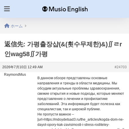
ホーム
返信先: 가평출장샵(&(횟수무제한)&)∬ㄹr
인wag58∬가평
2026年7月10日 12:49 AM
#24703
RaymondMus
В данном обзоре представлены основные
направления и тренды в области медицины. Мы
обсудим актуальные проблемы здравоохранения,
свежие открытия и новые подходы, которые меняют
представление о лечении и профилактике
заболеваний. Эта информация будет полезна как
специалистам, так и широкой публике.
Не пропусти важное –
[url=https://mdoydetsad3.ru/the_articles/kogda-dom-ne-
dayot-opory-kak-zavisimosti-i-stress-roditeley-