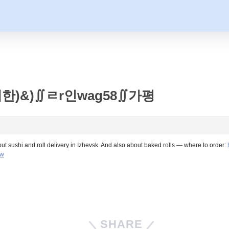
한)&)∬ㄹr인wag58∬가평
ut sushi and roll delivery in Izhevsk. And also about baked rolls — where to order:
ew
SHARE