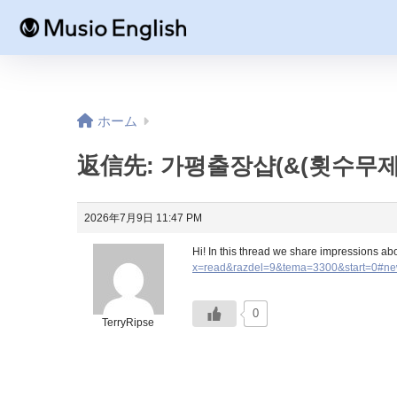
ホーム
返信先: 가평출장샵(&(횟수무제
2026年7月9日 11:47 PM
Hi! In this thread we share impressions abo
x=read&razdel=9&tema=3300&start=0#n
0
TerryRipse