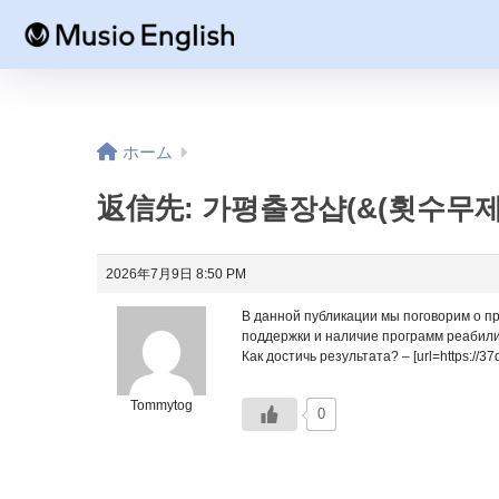
ホーム
返信先: 가평출장샵(&(횟수무제
2026年7月9日 8:50 PM
В данной публикации мы поговорим о пр
поддержки и наличие программ реабили
Как достичь результата? – [url=https://37
Tommytog
0