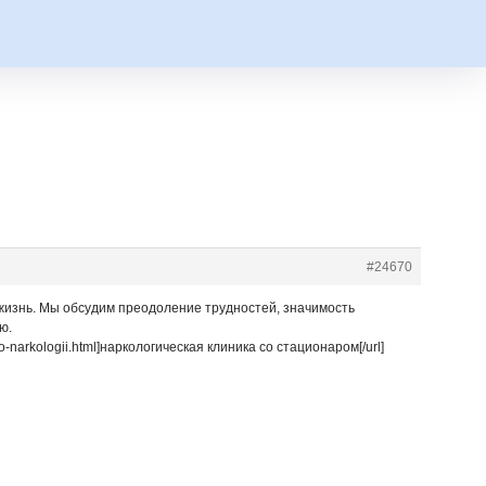
#24670
 жизнь. Мы обсудим преодоление трудностей, значимость
ю.
i-do-narkologii.html]наркологическая клиника со стационаром[/url]