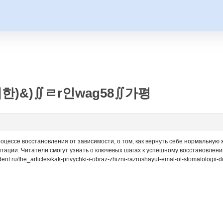
한)&)∬ㄹr인wag58∬가평
оцессе восстановления от зависимости, о том, как вернуть себе нормальную
тации. Читатели смогут узнать о ключевых шагах к успешному восстановлени
dent.ru/the_articles/kak-privychki-i-obraz-zhizni-razrushayut-emal-ot-stomatologi