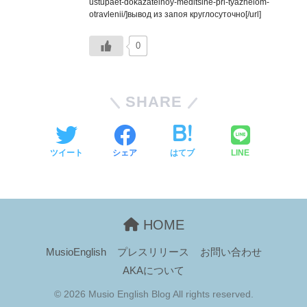
ustupaet-dokazatelnoy-meditsine-pri-tyazhelom-
otravlenii/]вывод из запоя круглосуточно[/url]
0
SHARE
ツイート
シェア
はてブ
LINE
HOME
MusioEnglish
プレスリリース
お問い合わせ
AKAについて
© 2026 Musio English Blog All rights reserved.