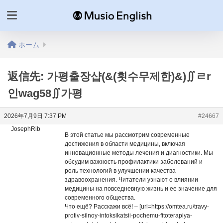
ホーム
返信先: 가평출장샵(&(횟수무제한)&)∬ㄹr
인wag58∬가평
2026年7月9日 7:37 PM
#24667
JosephRib
В этой статье мы рассмотрим современные
достижения в области медицины, включая
инновационные методы лечения и диагностики. Мы
обсудим важность профилактики заболеваний и
роль технологий в улучшении качества
здравоохранения. Читатели узнают о влиянии
медицины на повседневную жизнь и ее значение для
современного общества.
Что ещё? Расскажи всё! – [url=https://omtea.ru/travy-
protiv-silnoy-intoksikatsii-pochemu-fitoterapiya-