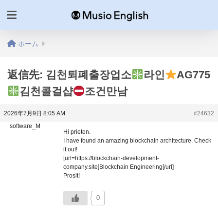
ホーム
返信先: 김천퇴폐출장업소
라인
AG775
김천콜걸샵
조건만남
2026年7月9日 8:05 AM
#24632
software_M
Hi prieten.
I have found an amazing blockchain architecture. Check
it out!
[url=https://blockchain-development-
company.site]Blockchain Engineering[/url]
Prosit!
0