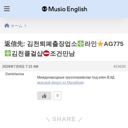
ホーム
返信先: 김천퇴폐출장업소
라인
AG775
김천콜걸샵
조건만남
2026年7月9日 7:15 AM
#24630
Danielacisa
Международные грузоперевозки под ключ ВЭД
морской фрахт из Малайзии
0
SHARE