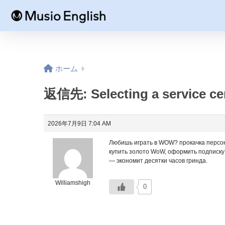
ホーム
返信先: Selecting a service cen
2026年7月9日 7:04 AM
Любишь играть в WOW?
прокачка персо
купить золото WoW, оформить подписку 
— экономит десятки часов гринда.
Williamshigh
0