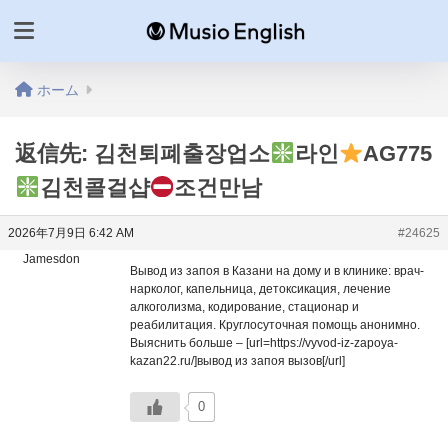
ホーム
返信先: 김천퇴폐출장업소
라인
AG775
김천콜걸샵
조건만남
2026年7月9日 6:42 AM
#24625
Jamesdon
Вывод из запоя в Казани на дому и в клинике: врач-
нарколог, капельница, детоксикация, лечение
алкоголизма, кодирование, стационар и
реабилитация. Круглосуточная помощь анонимно.
Выяснить больше – [url=https://vyvod-iz-zapoya-
kazan22.ru/]вывод из запоя вызов[/url]
0