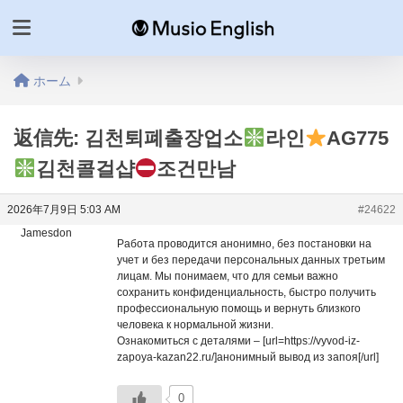
ホーム
返信先: 김천퇴폐출장업소
라인
AG775
김천콜걸샵
조건만남
2026年7月9日 5:03 AM
#24622
Jamesdon
Работа проводится анонимно, без постановки на
учет и без передачи персональных данных третьим
лицам. Мы понимаем, что для семьи важно
сохранить конфиденциальность, быстро получить
профессиональную помощь и вернуть близкого
человека к нормальной жизни.
Ознакомиться с деталями – [url=https://vyvod-iz-
zapoya-kazan22.ru/]анонимный вывод из запоя[/url]
0