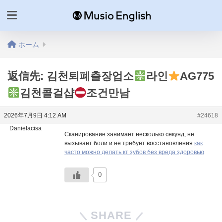
ホーム
返信先: 김천퇴폐출장업소
라인
AG775
김천콜걸샵
조건만남
2026年7月9日 4:12 AM
#24618
Danielacisa
Сканирование занимает несколько секунд, не
вызывает боли и не требует восстановления
как
часто можно делать кт зубов без вреда здоровью
0
SHARE